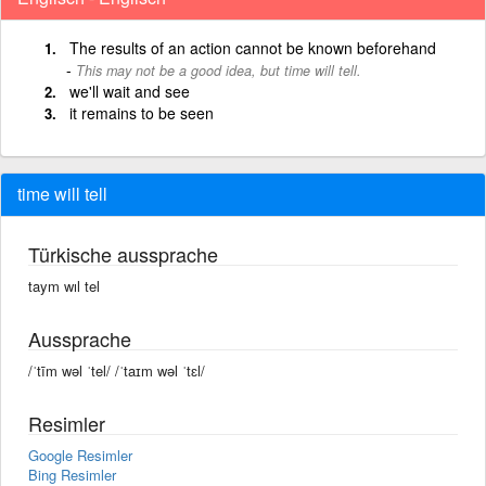
The results of an action cannot be known beforehand
This may not be a good idea, but time will tell.
we'll wait and see
it remains to be seen
time will tell
Türkische aussprache
taym wıl tel
Aussprache
/ˈtīm wəl ˈtel/ /ˈtaɪm wəl ˈtɛl/
Resimler
Google Resimler
Bing Resimler