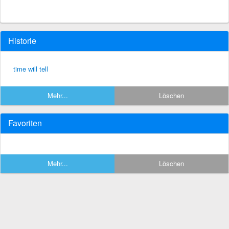
Historie
time will tell
Mehr...
Löschen
Favoriten
Mehr...
Löschen