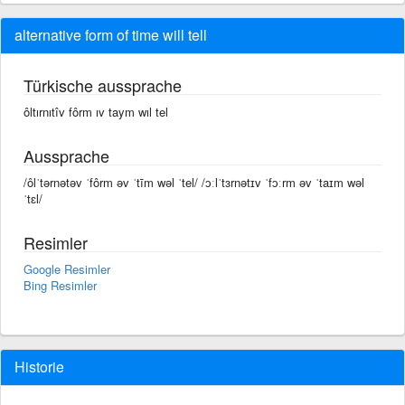
alternative form of time will tell
Türkische aussprache
ôltırnıtîv fôrm ıv taym wıl tel
Aussprache
/ôlˈtərnətəv ˈfôrm əv ˈtīm wəl ˈtel/ /ɔːlˈtɜrnətɪv ˈfɔːrm əv ˈtaɪm wəl
ˈtɛl/
Resimler
Google Resimler
Bing Resimler
Historie