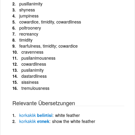
pusillanimity
shyness
jumpiness
cowardice, timidity, cowardliness
poltroonery
recreancy
timidity
fearfulness, timidity; cowardice
cravenness
pusilanimousness
cowardliness
pusilanimity
dastardliness
sissiness
tremulousness
Relevante Übersetzungen
korkaklık
belirtisi
white feather
korkaklık
etmek
show the white feather