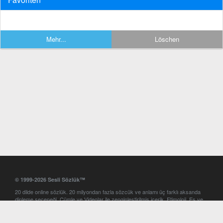
Mehr...
Löschen
© 1999-2026 Sesli Sözlük™
20 dilde online sözlük. 20 milyondan fazla sözcük ve anlamı üç farklı aksanda
dinleme seçeneği. Cümle ve Videolar ile zenginleştirilmiş içerik. Etimoloji, Eş ve
Zıt anlamlar, kelime okunuşları ve günün kelimesi. Yazım Türkçeleştirici ile hatalı
Türkçe metinleri düzeltme. iOS, Android ve Windows mobil platformlarda online
ve offline sözlük programları. Sesli Sözlük garantisinde Profesyonel çeviri