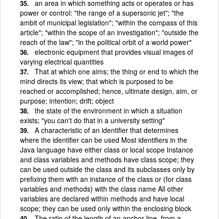
an area in which something acts or operates or has
power or control: "the range of a supersonic jet"; "the
ambit of municipal legislation"; "within the compass of this
article"; "within the scope of an investigation"; "outside the
reach of the law"; "in the political orbit of a world power"
electronic equipment that provides visual images of
varying electrical quantities
That at which one aims; the thing or end to which the
mind directs its view; that which is purposed to be
reached or accomplished; hence, ultimate design, aim, or
purpose; intention; drift; object
the state of the environment in which a situation
exists; "you can't do that in a university setting"
A characteristic of an identifier that determines
where the identifier can be used Most identifiers in the
Java language have either class or local scope Instance
and class variables and methods have class scope; they
can be used outside the class and its subclasses only by
prefixing them with an instance of the class or (for class
variables and methods) with the class name All other
variables are declared within methods and have local
scope; they can be used only within the enclosing block
The ratio of the length of an anchor line, from a