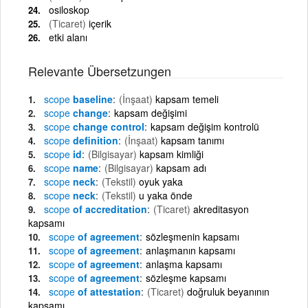
osiloskop
(Ticaret)
içerik
etki alanı
Relevante Übersetzungen
scope
baseline
(İnşaat)
kapsam temeli
scope
change
kapsam değişimi
scope
change control
kapsam değişim kontrolü
scope
definition
(İnşaat)
kapsam tanımı
scope
id
(Bilgisayar)
kapsam kimliği
scope
name
(Bilgisayar)
kapsam adı
scope
neck
(Tekstil)
oyuk yaka
scope
neck
(Tekstil)
u yaka önde
scope
of accreditation
(Ticaret)
akreditasyon
kapsamı
scope
of agreement
sözleşmenin kapsamı
scope
of agreement
anlaşmanın kapsamı
scope
of agreement
anlaşma kapsamı
scope
of agreement
sözleşme kapsamı
scope
of attestation
(Ticaret)
doğruluk beyanının
kapsamı