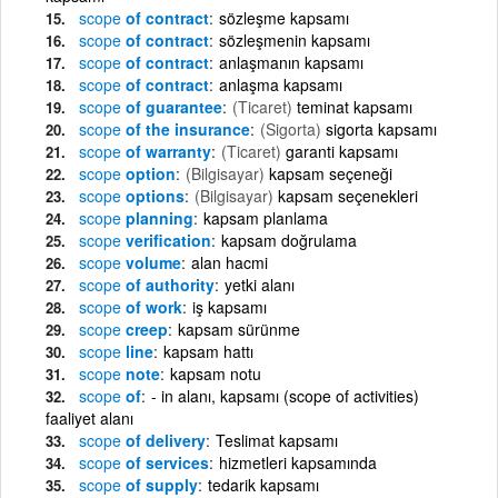
scope
of contract
sözleşme kapsamı
scope
of contract
sözleşmenin kapsamı
scope
of contract
anlaşmanın kapsamı
scope
of contract
anlaşma kapsamı
scope
of guarantee
(Ticaret)
teminat kapsamı
scope
of the insurance
(Sigorta)
sigorta kapsamı
scope
of warranty
(Ticaret)
garanti kapsamı
scope
option
(Bilgisayar)
kapsam seçeneği
scope
options
(Bilgisayar)
kapsam seçenekleri
scope
planning
kapsam planlama
scope
verification
kapsam doğrulama
scope
volume
alan hacmi
scope
of authority
yetki alanı
scope
of work
iş kapsamı
scope
creep
kapsam sürünme
scope
line
kapsam hattı
scope
note
kapsam notu
scope
of
- in alanı, kapsamı (scope of activities)
faaliyet alanı
scope
of delivery
Teslimat kapsamı
scope
of services
hizmetleri kapsamında
scope
of supply
tedarik kapsamı