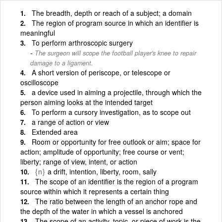
The breadth, depth or reach of a subject; a domain
The region of program source in which an identifier is
meaningful
To perform arthroscopic surgery
The surgeon will scope the football player's knee to repair
damage to a ligament.
A short version of periscope, or telescope or
oscilloscope
a device used in aiming a projectile, through which the
person aiming looks at the intended target
To perform a cursory investigation, as to scope out
a range of action or view
Extended area
Room or opportunity for free outlook or aim; space for
action; amplitude of opportunity; free course or vent;
liberty; range of view, intent, or action
{n}
a drift, intention, liberty, room, sally
The scope of an identifier is the region of a program
source within which it represents a certain thing
The ratio between the length of an anchor rope and
the depth of the water in which a vessel is anchored
The scope of an activity, topic, or piece of work is the