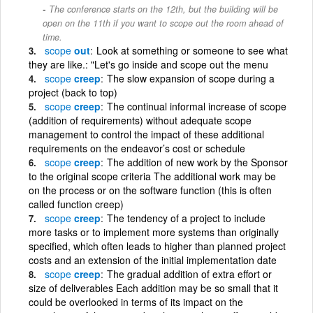
The conference starts on the 12th, but the building will be
open on the 11th if you want to scope out the room ahead of
time.
scope
out
Look at something or someone to see what
they are like.: "Let's go inside and scope out the menu
scope
creep
The slow expansion of scope during a
project (back to top)
scope
creep
The continual informal increase of scope
(addition of requirements) without adequate scope
management to control the impact of these additional
requirements on the endeavor’s cost or schedule
scope
creep
The addition of new work by the Sponsor
to the original scope criteria The additional work may be
on the process or on the software function (this is often
called function creep)
scope
creep
The tendency of a project to include
more tasks or to implement more systems than originally
specified, which often leads to higher than planned project
costs and an extension of the initial implementation date
scope
creep
The gradual addition of extra effort or
size of deliverables Each addition may be so small that it
could be overlooked in terms of its impact on the