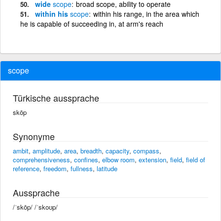
wide
scope
broad scope, ability to operate
within his
scope
within his range, in the area which
he is capable of succeeding in, at arm's reach
scope
Türkische aussprache
skōp
Synonyme
ambit
,
amplitude
,
area
,
breadth
,
capacity
,
compass
,
comprehensiveness
,
confines
,
elbow room
,
extension
,
field
,
field of
reference
,
freedom
,
fullness
,
latitude
Aussprache
/ˈskōp/ /ˈskoʊp/