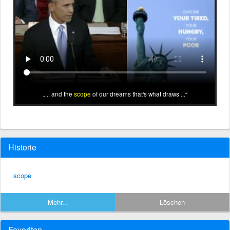
... and the
scope
of our dreams that's what draws ...
Historie
scope
Mehr...
Löschen
Favoriten