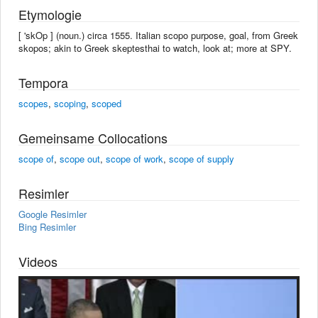
Etymologie
[ 'skOp ] (noun.) circa 1555. Italian scopo purpose, goal, from Greek
skopos; akin to Greek skeptesthai to watch, look at; more at SPY.
Tempora
scopes
,
scoping
,
scoped
Gemeinsame Collocations
scope of
,
scope out
,
scope of work
,
scope of supply
Resimler
Google Resimler
Bing Resimler
Videos