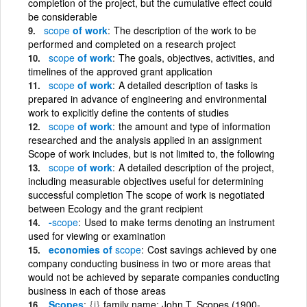
completion of the project, but the cumulative effect could
be considerable
scope
of work
The description of the work to be
performed and completed on a research project
scope
of work
The goals, objectives, activities, and
timelines of the approved grant application
scope
of work
A detailed description of tasks is
prepared in advance of engineering and environmental
work to explicitly define the contents of studies
scope
of work
the amount and type of information
researched and the analysis applied in an assignment
Scope of work includes, but is not limited to, the following
scope
of work
A detailed description of the project,
including measurable objectives useful for determining
successful completion The scope of work is negotiated
between Ecology and the grant recipient
-
scope
Used to make terms denoting an instrument
used for viewing or examination
economies of
scope
Cost savings achieved by one
company conducting business in two or more areas that
would not be achieved by separate companies conducting
business in each of those areas
Scopes
{i}
family name; John T. Scopes (1900-