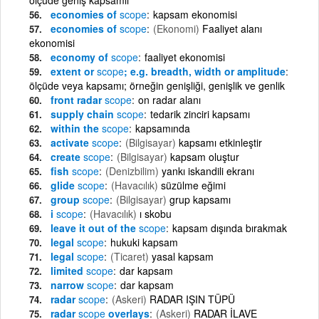
economies of
scope
kapsam ekonomisi
economies of
scope
(Ekonomi)
Faaliyet alanı
ekonomisi
economy of
scope
faaliyet ekonomisi
extent or
scope
; e.g. breadth, width or amplitude
ölçüde veya kapsamı; örneğin genişliği, genişlik ve genlik
front radar
scope
on radar alanı
supply chain
scope
tedarik zinciri kapsamı
within the
scope
kapsamında
activate
scope
(Bilgisayar)
kapsamı etkinleştir
create
scope
(Bilgisayar)
kapsam oluştur
fish
scope
(Denizbilim)
yankı iskandili ekranı
glide
scope
(Havacılık)
süzülme eğimi
group
scope
(Bilgisayar)
grup kapsamı
i
scope
(Havacılık)
ı skobu
leave it out of the
scope
kapsam dışında bırakmak
legal
scope
hukuki kapsam
legal
scope
(Ticaret)
yasal kapsam
limited
scope
dar kapsam
narrow
scope
dar kapsam
radar
scope
(Askeri)
RADAR IŞIN TÜPÜ
radar
scope
overlays
(Askeri)
RADAR İLAVE