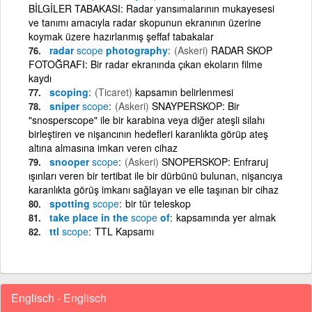
BİLGİLER TABAKASI: Radar yansımalarının mukayesesi
ve tanımı amacıyla radar skopunun ekranının üzerine
koymak üzere hazırlanmış şeffaf tabakalar
radar
scope
photography
(Askeri)
RADAR SKOP
FOTOĞRAFI: Bir radar ekranında çıkan ekoların filme
kaydı
scoping
(Ticaret)
kapsamın belirlenmesi
sniper
scope
(Askeri)
SNAYPERSKOP: Bir
"snosperscope" ile bir karabina veya diğer ateşli silahı
birleştiren ve nişancının hedefleri karanlıkta görüp ateş
altına almasına imkan veren cihaz
snooper
scope
(Askeri)
SNOPERSKOP: Enfraruj
ışınları veren bir tertibat ile bir dürbünü bulunan, nişancıya
karanlıkta görüş imkanı sağlayan ve elle taşınan bir cihaz
spotting
scope
bir tür teleskop
take place in the
scope
of
kapsamında yer almak
ttl
scope
TTL Kapsamı
Englisch - Englisch