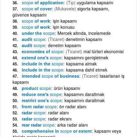
scope
of application
(Tıp)
uygulama kapsamı
scope
of cover
(Mukavele)
sigorta kapsamı,
güvence kapsamı
scope
of work
işin kapsamı
scope
of work
işin konusu
under the
scope
Mercek altında, incelemede
audit
scope
(Ticaret)
denetimin kapsamı
audit
scope
denetim kapsamı
economies of
scope
(Ticaret)
mal türleri ekonomisi
extend one's
scope
kapsamını genişletmek
include in the
scope
kapsama almak
include in the
scope
kapsama dahil etmek
intended
scope
of business
(Ticaret)
tasarlanan iş
kapsamı
product
scope
ürün kapsamı
reduce one's
scope
kapsamını daraltmak
restrict one's
scope
kapsamını daraltmak
front radar
scope
ön radar alanı
radar
scope
radar alanı
radar
scope
radar ekranı
rear radar
scope
arka radar alanı
comprehensive in
scope
or extent
kapsamı veya
ölçüde geniş kapsamlı