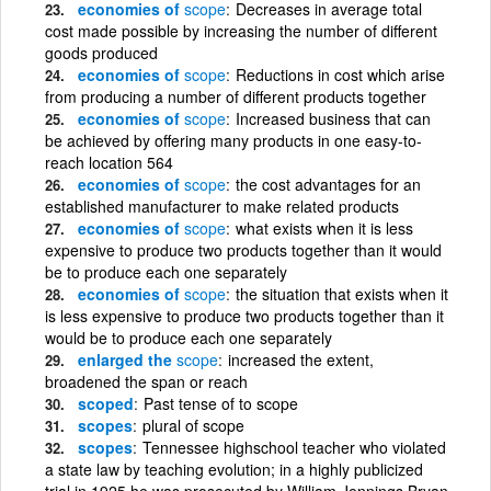
economies of
scope
Decreases in average total
cost made possible by increasing the number of different
goods produced
economies of
scope
Reductions in cost which arise
from producing a number of different products together
economies of
scope
Increased business that can
be achieved by offering many products in one easy-to-
reach location 564
economies of
scope
the cost advantages for an
established manufacturer to make related products
economies of
scope
what exists when it is less
expensive to produce two products together than it would
be to produce each one separately
economies of
scope
the situation that exists when it
is less expensive to produce two products together than it
would be to produce each one separately
enlarged the
scope
increased the extent,
broadened the span or reach
scoped
Past tense of to scope
scopes
plural of scope
scopes
Tennessee highschool teacher who violated
a state law by teaching evolution; in a highly publicized
trial in 1925 he was prosecuted by William Jennings Bryan