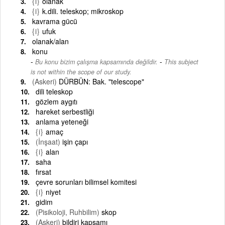
{i}
olanak
{i}
k.dili. teleskop; mikroskop
kavrama gücü
{i}
ufuk
olanak/alan
konu
-
Bu konu bizim çalışma kapsamında değildir.
This subject
is not within the scope of our study.
(Askeri)
DÜRBÜN: Bak. "telescope"
dili teleskop
gözlem aygıtı
hareket serbestliği
anlama yeteneği
{i}
amaç
(İnşaat)
işin çapı
{i}
alan
saha
fırsat
çevre sorunları bilimsel komitesi
{i}
niyet
gidim
(Pisikoloji, Ruhbilim)
skop
(Askeri)
bildiri kapsamı