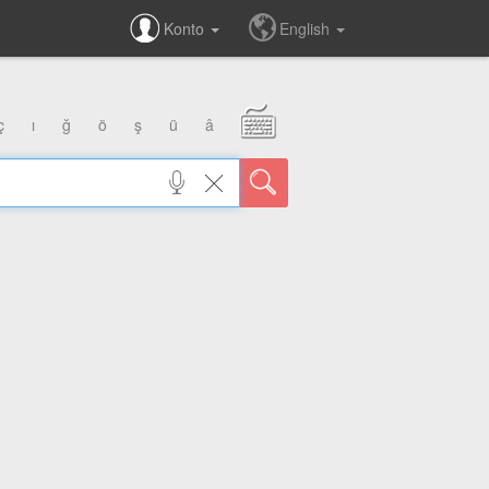
Konto
English
ç
ı
ğ
ö
ş
ü
â