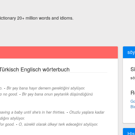
ictionary 20+ million words and idioms.
söy
S
Türkisch Englisch wörterbuch
sö
-
o.
Bir şey bana hayır demem gerektiğini söylüyor.
R
-
to no good.
Bir şey bana onun şeytanlık düşündüğünü
Go
Bi
-
ving a baby until she's in her thirties.
Otuzlu yaşlara kadar
dığını söylüyor.
-
for good.
O, sürekli olarak ülkeyi terk edeceğini söylüyor.
His