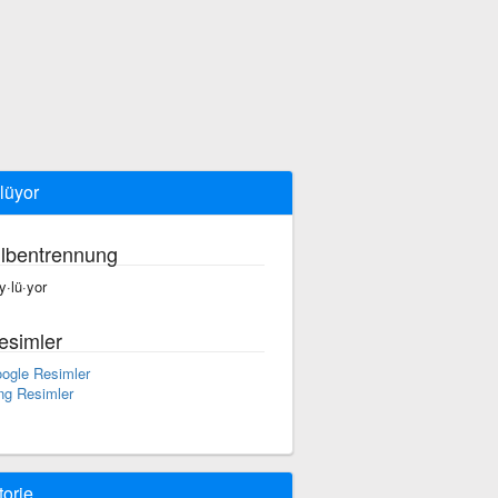
lüyor
ilbentrennung
y·lü·yor
esimler
ogle Resimler
ng Resimler
torie