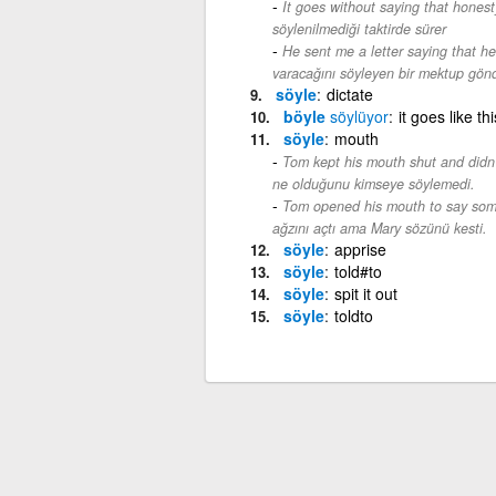
It goes without saying that honest
söylenilmediği taktirde sürer
He sent me a letter saying that he
varacağını söyleyen bir mektup gönd
söyle
dictate
böyle
söylüyor
it goes like thi
söyle
mouth
Tom kept his mouth shut and didn
ne olduğunu kimseye söylemedi.
Tom opened his mouth to say some
ağzını açtı ama Mary sözünü kesti.
söyle
apprise
söyle
told#to
söyle
spit it out
söyle
toldto