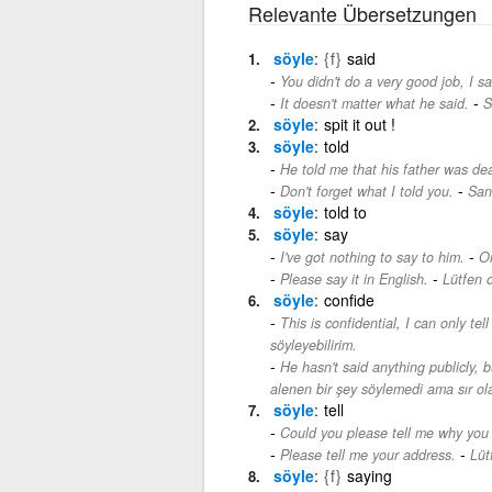
Relevante Übersetzungen
söyle
{f}
said
You didn't do a very good job, I sa
-
It doesn't matter what he said.
S
söyle
spit it out !
söyle
told
He told me that his father was de
-
Don't forget what I told you.
San
söyle
told to
söyle
say
-
I've got nothing to say to him.
On
-
Please say it in English.
Lütfen o
söyle
confide
This is confidential, I can only tel
söyleyebilirim.
He hasn't said anything publicly, 
alenen bir şey söylemedi ama sır ol
söyle
tell
Could you please tell me why you 
-
Please tell me your address.
Lüt
söyle
{f}
saying