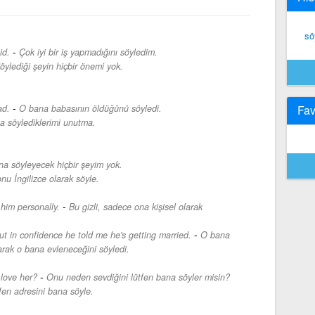
sö
-
id.
Çok iyi bir iş yapmadığını söyledim.
öylediği şeyin hiçbir önemi yok.
-
ad.
O bana babasının öldüğünü söyledi.
Fav
a söylediklerimi unutma.
a söyleyecek hiçbir şeyim yok.
nu İngilizce olarak söyle.
-
l him personally.
Bu gizli, sadece ona kişisel olarak
-
but in confidence he told me he's getting married.
O bana
arak o bana evleneceğini söyledi.
-
love her?
Onu neden sevdiğini lütfen bana söyler misin?
fen adresini bana söyle.