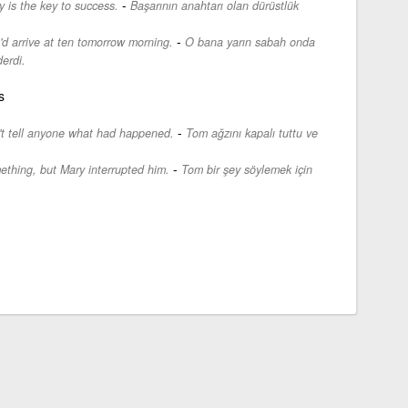
-
y is the key to success.
Başarının anahtarı olan dürüstlük
-
'd arrive at ten tomorrow morning.
O bana yarın sabah onda
erdi.
s
-
't tell anyone what had happened.
Tom ağzını kapalı tuttu ve
-
thing, but Mary interrupted him.
Tom bir şey söylemek için