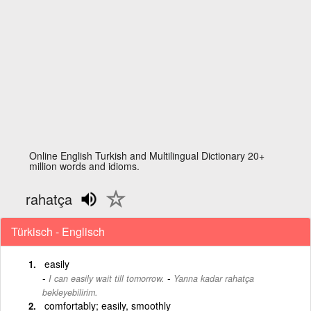
Online English Turkish and Multilingual Dictionary 20+
million words and idioms.
rahatça
Türkisch - Englisch
easily
-
I can easily wait till tomorrow.
Yarına kadar rahatça
bekleyebilirim.
comfortably; easily, smoothly