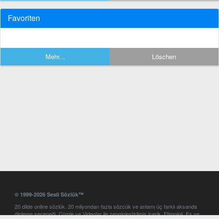
Favoriten
Mehr...
Löschen
© 1999-2026 Sesli Sözlük™
20 dilde online sözlük. 20 milyondan fazla sözcük ve anlamı üç farklı aksanda
dinleme seçeneği. Cümle ve Videolar ile zenginleştirilmiş içerik. Etimoloji, Eş ve