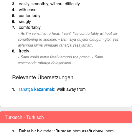
easily, smoothly, without difficulty
with ease
contentedly
snugly
comfortably
As I'm sensitive to heat, I can't live comfortably without air-
-
conditioning in summer.
Ben ısıya duyarlı olduğum gibi, yaz
aylarında klima olmadan rahatça yaşayamam.
freely
-
Sami could move freely around the prison.
Sami
cezaevinde rahatça dolaşabilirdi.
Relevante Übersetzungen
rahatça
kazanmak
walk away from
Türkisch - Türkisch
Rahat bir biçimde: "Buradan hem aşağı obayı, hem