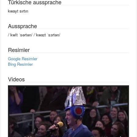
Türkische aussprache
kwayt sırtın
Aussprache
/ˈkwīt ˈsərtən/ /ˈkwaɪt ˈsɜrtən/
Resimler
Google Resimler
Bing Resimler
Videos