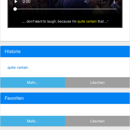
... don't want to laugh, because I'm
quite certain
that ...
Historie
quite certain
Mehr...
Löschen
Favoriten
Mehr...
Löschen