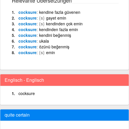
Relevante Übersetzungen
cocksure
kendine fazla güvenen
cocksure
{s}
gayet emin
cocksure
{s}
kendinden çok emin
cocksure
kendinden fazla emin
cocksure
kendini beğenmiş
cocksure
ukala
cocksure
özünü beğenmiş
cocksure
{s}
emin
Englisch - Englisch
cocksure
quite certain