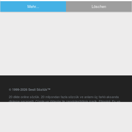
Mehr...
Löschen
© 1999-2026 Sesli Sözlük™
20 dilde online sözlük. 20 milyondan fazla sözcük ve anlamı üç farklı aksanda
dinleme seçeneği. Cümle ve Videolar ile zenginleştirilmiş içerik. Etimoloji, Eş ve
Zıt anlamlar, kelime okunuşları ve günün kelimesi. Yazım Türkçeleştirici ile hatalı
Türkçe metinleri düzeltme. iOS, Android ve Windows mobil platformlarda online
ve offline sözlük programları. Sesli Sözlük garantisinde Profesyonel çeviri
hizmetleri. İngilizce kelime haznenizi arttıracak kelime oyunları. Ayarlar
bölümünü kullarak çevirisini görmek istediğiniz sözlükleri seçme ve aynı
zamanda sözlüklerin gösterim sırasını ayarlama imkanı. Kelimelerin