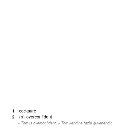
cocksure
{s}
overconfident
-
Tom is overconfident.
Tom kendine fazla güvenendir.