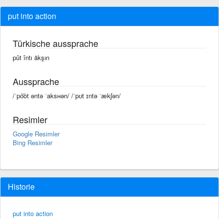
put into action
Türkische aussprache
pût întı äkşın
Aussprache
/ˈpo͝ot əntə ˈaksʜən/ /ˈpʊt ɪntə ˈækʃən/
Resimler
Google Resimler
Bing Resimler
Historie
put into action