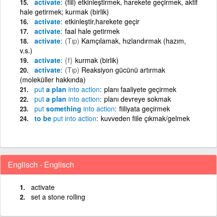
activate
(fiil) etkinleştirmek, harekete geçirmek, aktif
hale getirmek; kurmak (birlik)
activate
etkinleştir,harekete geçir
activate
faal hale getirmek
activate
(Tıp)
Kamçılamak, hızlandırmak (hazım,
v.s.)
activate
{f}
kurmak (birlik)
activate
(Tıp)
Reaksiyon gücünü artırmak
(moleküller hakkında)
put
a plan
into
action
planı faaliyete geçirmek
put
a plan
into
action
planı devreye sokmak
put
something
into
action
fiiliyata geçirmek
to be
put
into
action
kuvveden fiile çıkmak/gelmek
Englisch - Englisch
activate
set a stone rolling