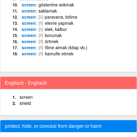
screen
gösterime sokmak
screen
saklamak
screen
{i}
paravana, bölme
screen
{f}
eleme yapmak
screen
{i}
elek, kalbur
screen
{f}
korumak
screen
{f}
örtmek
screen
{f}
filme almak (kitap vb.)
screen
{f}
kamufle etmek
Englisch - Englisch
screen
shield
protect, hide, or conceal from danger or harm