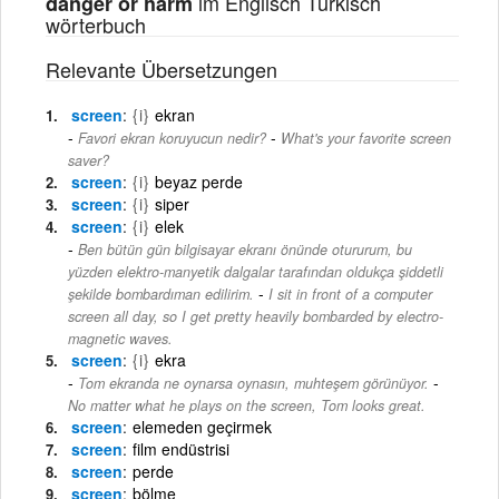
im Englisch Türkisch
danger or harm
wörterbuch
Relevante Übersetzungen
screen
{i}
ekran
-
Favori ekran koruyucun nedir?
What's your favorite screen
saver?
screen
{i}
beyaz perde
screen
{i}
siper
screen
{i}
elek
Ben bütün gün bilgisayar ekranı önünde otururum, bu
yüzden elektro-manyetik dalgalar tarafından oldukça şiddetli
-
şekilde bombardıman edilirim.
I sit in front of a computer
screen all day, so I get pretty heavily bombarded by electro-
magnetic waves.
screen
{i}
ekra
-
Tom ekranda ne oynarsa oynasın, muhteşem görünüyor.
No matter what he plays on the screen, Tom looks great.
screen
elemeden geçirmek
screen
film endüstrisi
screen
perde
screen
bölme