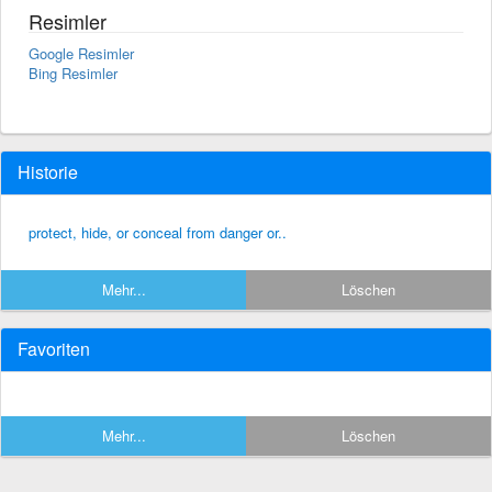
Resimler
Google Resimler
Bing Resimler
Historie
protect, hide, or conceal from danger or..
Mehr...
Löschen
Favoriten
Mehr...
Löschen