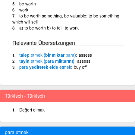
be worth
work
to be worth something, be valuable; to be something
which will sell
a) to be worth b) to tell, to work
Relevante Übersetzungen
talep
etmek
(bir miktar
para
)
assess
tayin
etmek
(
para
miktarını)
assess
para
yedirerek elde
etmek
buy off
Türkisch - Türkisch
Değeri olmak
para etmek