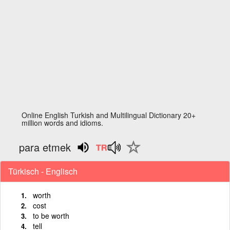
Online English Turkish and Multilingual Dictionary 20+
million words and idioms.
para etmek
Türkisch - Englisch
worth
cost
to be worth
tell