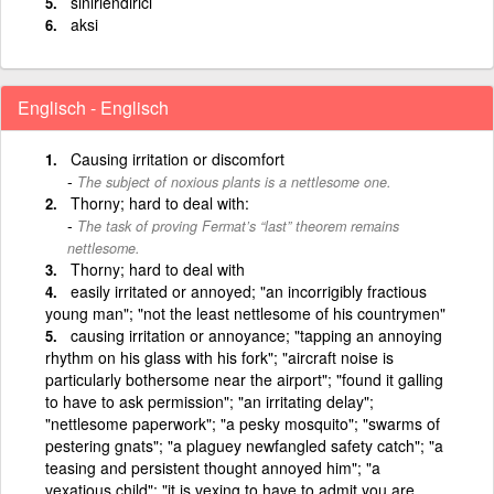
sinirlendirici
aksi
Englisch - Englisch
Causing irritation or discomfort
The subject of noxious plants is a nettlesome one.
Thorny; hard to deal with:
The task of proving Fermat’s “last” theorem remains
nettlesome.
Thorny; hard to deal with
easily irritated or annoyed; "an incorrigibly fractious
young man"; "not the least nettlesome of his countrymen"
causing irritation or annoyance; "tapping an annoying
rhythm on his glass with his fork"; "aircraft noise is
particularly bothersome near the airport"; "found it galling
to have to ask permission"; "an irritating delay";
"nettlesome paperwork"; "a pesky mosquito"; "swarms of
pestering gnats"; "a plaguey newfangled safety catch"; "a
teasing and persistent thought annoyed him"; "a
vexatious child"; "it is vexing to have to admit you are