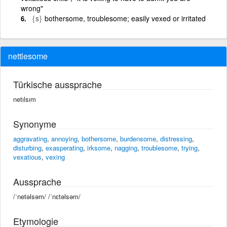
wrong"
{s}
bothersome, troublesome; easily vexed or irritated
nettlesome
Türkische aussprache
netılsım
Synonyme
aggravating
,
annoying
,
bothersome
,
burdensome
,
distressing
,
disturbing
,
exasperating
,
irksome
,
nagging
,
troublesome
,
trying
,
vexatious
,
vexing
Aussprache
/ˈnetəlsəm/ /ˈnɛtəlsəm/
Etymologie