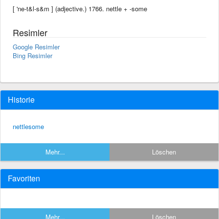
[ 'ne-t&l-s&m ] (adjective.) 1766. nettle +‎ -some
Resimler
Google Resimler
Bing Resimler
Historie
nettlesome
Mehr...
Löschen
Favoriten
Mehr...
Löschen