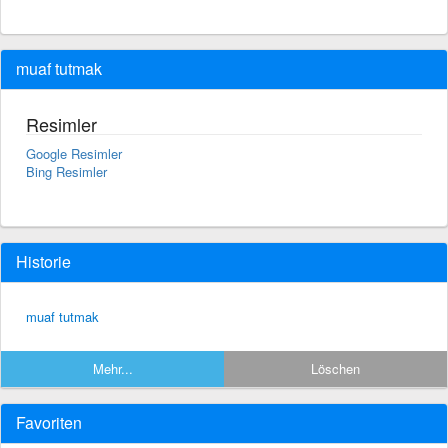
muaf tutmak
Resimler
Google Resimler
Bing Resimler
Historie
muaf tutmak
Mehr...
Löschen
Favoriten