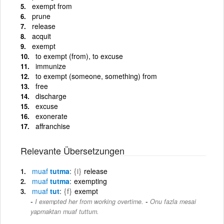
exempt from
prune
release
acquit
exempt
to exempt (from), to excuse
immunize
to exempt (someone, something) from
free
discharge
excuse
exonerate
affranchise
Relevante Übersetzungen
muaf
tutma
{i}
release
muaf
tutma
exempting
muaf
tut
{f}
exempt
-
I exempted her from working overtime.
Onu fazla mesai
yapmaktan muaf tuttum.