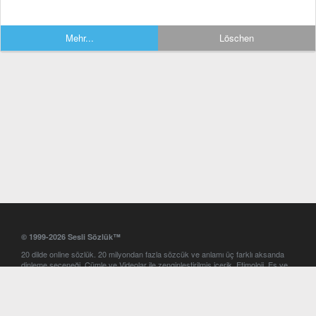
Mehr...
Löschen
© 1999-2026 Sesli Sözlük™
20 dilde online sözlük. 20 milyondan fazla sözcük ve anlamı üç farklı aksanda
dinleme seçeneği. Cümle ve Videolar ile zenginleştirilmiş içerik. Etimoloji, Eş ve
Zıt anlamlar, kelime okunuşları ve günün kelimesi. Yazım Türkçeleştirici ile hatalı
Türkçe metinleri düzeltme. iOS, Android ve Windows mobil platformlarda online
ve offline sözlük programları. Sesli Sözlük garantisinde Profesyonel çeviri
hizmetleri. İngilizce kelime haznenizi arttıracak kelime oyunları. Ayarlar