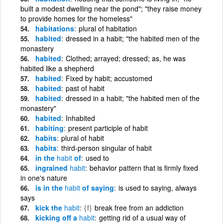
built a modest dwelling near the pond"; "they raise money
to provide homes for the homeless"
habitations
plural of habitation
habited
dressed in a habit; "the habited men of the
monastery
habited
Clothed; arrayed; dressed; as, he was
habited like a shepherd
habited
Fixed by habit; accustomed
habited
past of habit
habited
dressed in a habit; "the habited men of the
monastery"
habited
Inhabited
habiting
present participle of habit
habits
plural of habit
habits
third-person singular of habit
in the
habit
of
used to
ingrained
habit
behavior pattern that is firmly fixed
in one's nature
is in the
habit
of saying
is used to saying, always
says
kick the
habit
{f}
break free from an addiction
kicking off a
habit
getting rid of a usual way of