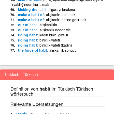
tiryakiliğinden kurtulmak
kicking the
habit
sigarayı bırakma
make a
habit
of
alışkanlık edinmek
make a
habit
of
alışkanlık haline getirmek
out of
habit
alışkanlıkla
out of
habit
alışkanlık nedeniyle
riding
habit
kadın binici giysisi
riding
habit
binici kıyafeti
riding
habit
binici kıyafeti (kadın)
the force of
habit
alışkanlık sonucu
Türkisch - Türkisch
Definition von
im Türkisch Türkisch
habit
wörterbuch
Relevante Übersetzungen