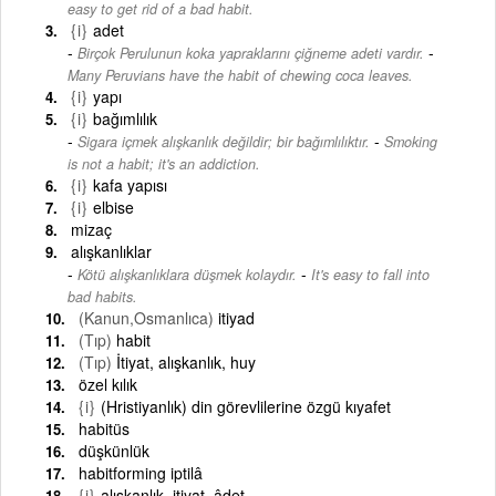
easy to get rid of a bad habit.
{i}
adet
-
Birçok Perulunun koka yapraklarını çiğneme adeti vardır.
Many Peruvians have the habit of chewing coca leaves.
{i}
yapı
{i}
bağımlılık
-
Sigara içmek alışkanlık değildir; bir bağımlılıktır.
Smoking
is not a habit; it's an addiction.
{i}
kafa yapısı
{i}
elbise
mizaç
alışkanlıklar
-
Kötü alışkanlıklara düşmek kolaydır.
It's easy to fall into
bad habits.
(Kanun,Osmanlıca)
itiyad
(Tıp)
habit
(Tıp)
İtiyat, alışkanlık, huy
özel kılık
{i}
(Hristiyanlık) din görevlilerine özgü kıyafet
habitüs
düşkünlük
habitforming iptilâ
{i}
alışkanlık, itiyat, âdet