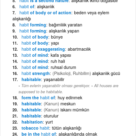
habit
is a second nature
alışkanlık ikinci doğasıdır
habit
of
alışkanlık
habit
of body or of action
beden veya eylem
alışkanlığı
habit
forming
bağımlılık yaratan
habit
forming
alışkanlık yapan
habit
of body
bünye
habit
of body
yapı
habit
of exaggerating
abartmacılık
habit
of mind
kafa yapısı
habit
of mind
ruh hali
habit
of mind
ruhsal durum
habit
strength
(Pisikoloji, Ruhbilim)
alışkanlık gücü
habitable
yaşanabilir
-
Tüm evlerin yaşanabilir olması gerekiyor.
All houses are
supposed to be habitable.
form the
habit
of
huy edinmek
habitable
(Kanun)
meskun
habitable
(Kanun)
iskanı mümkün
habitable
oturulur
habitation
yurt
tobacco
habit
tütün alışkanlığı
be in the
habit
of
alışkanlığında olmak