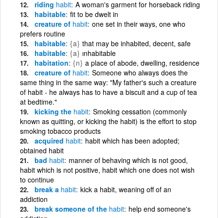
riding
habit
A woman's garment for horseback riding
habitable
fit to be dwelt in
creature of
habit
one set in their ways, one who
prefers routine
habitable
{a}
that may be inhabited, decent, safe
habitable
{a}
ınhabitable
habitation
{n}
a place of abode, dwelling, residence
creature of
habit
Someone who always does the
same thing in the same way: "My father's such a creature
of habit - he always has to have a biscuit and a cup of tea
at bedtime."
kicking the
habit
Smoking cessation (commonly
known as quitting, or kicking the habit) is the effort to stop
smoking tobacco products
acquired
habit
habit which has been adopted;
obtained habit
bad
habit
manner of behaving which is not good,
habit which is not positive, habit which one does not wish
to continue
break a
habit
kick a habit, weaning off of an
addiction
break someone of the
habit
help end someone's