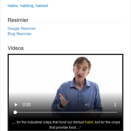
habits
,
habiting
,
habited
Resimler
Google Resimler
Bing Resimler
Videos
... for the industrial craps that fund our biofuel
habit
, but for the crops
that provide food ...