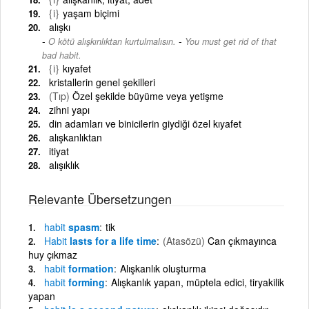
{i}
yaşam biçimi
alışkı
-
O kötü alışkınlıktan kurtulmalısın.
You must get rid of that
bad habit.
{i}
kıyafet
kristallerin genel şekilleri
(Tıp)
Özel şekilde büyüme veya yetişme
zihni yapı
din adamları ve binicilerin giydiği özel kıyafet
alışkanlıktan
itiyat
alışıklık
Relevante Übersetzungen
habit
spasm
tik
Habit
lasts for a life time
(Atasözü)
Can çıkmayınca
huy çıkmaz
habit
formation
Alışkanlık oluşturma
habit
forming
Alışkanlık yapan, müptela edici, tiryakilik
yapan