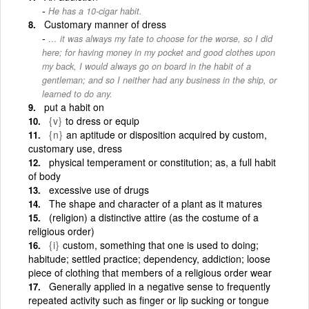
He has a 10-cigar habit.
Customary manner of dress
… it was always my fate to choose for the worse, so I did
here; for having money in my pocket and good clothes upon
my back, I would always go on board in the habit of a
gentleman; and so I neither had any business in the ship, or
learned to do any.
put a habit on
{v}
to dress or equip
{n}
an aptitude or disposition acquired by custom,
customary use, dress
physical temperament or constitution; as, a full habit
of body
excessive use of drugs
The shape and character of a plant as it matures
(religion) a distinctive attire (as the costume of a
religious order)
{i}
custom, something that one is used to doing;
habitude; settled practice; dependency, addiction; loose
piece of clothing that members of a religious order wear
Generally applied in a negative sense to frequently
repeated activity such as finger or lip sucking or tongue