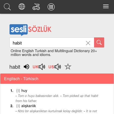
Online English Turkish and Multilingual Dictionary 20+
million words and idioms.
habit
Englisch - Türkisch
{i}
huy
-
Tom o huyu babasından aldı.
Tom picked up that habit
from his father.
{i}
alışkanlık
-
Kötü bir alışkanlıktan kurtulmak kolay değildir.
It is not