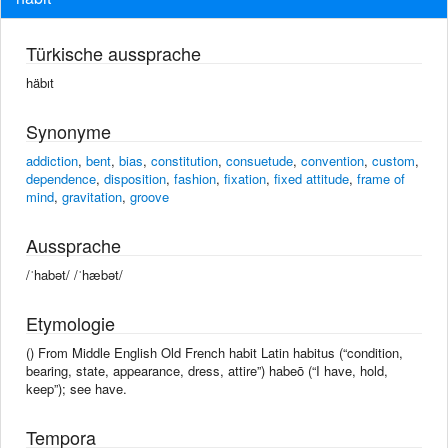
Türkische aussprache
häbıt
Synonyme
addiction
,
bent
,
bias
,
constitution
,
consuetude
,
convention
,
custom
,
dependence
,
disposition
,
fashion
,
fixation
,
fixed attitude
,
frame of
mind
,
gravitation
,
groove
Aussprache
/ˈhabət/ /ˈhæbət/
Etymologie
() From Middle English Old French habit Latin habitus (“condition,
bearing, state, appearance, dress, attire”) habeō (“I have, hold,
keep”); see have.
Tempora