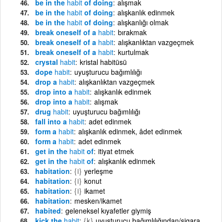
be in the
habit
of doing
alışmak
be in the
habit
of doing
alışkanlık edinmek
be in the
habit
of doing
alışkanlığı olmak
break oneself of a
habit
bırakmak
break oneself of a
habit
alışkanlıktan vazgeçmek
break oneself of a
habit
kurtulmak
crystal
habit
kristal habitüsü
dope
habit
uyuşturucu bağımlılığı
drop a
habit
alışkanlıktan vazgeçmek
drop into a
habit
alışkanlık edinmek
drop into a
habit
alışmak
drug
habit
uyuşturucu bağımlılığı
fall into a
habit
adet edinmek
form a
habit
alışkanlık edinmek, âdet edinmek
form a
habit
adet edinmek
get in the
habit
of
itiyat etmek
get in the
habit
of
alışkanlık edinmek
habitation
{i}
yerleşme
habitation
{i}
konut
habitation
{i}
ikamet
habitation
mesken/ikamet
habited
geleneksel kıyafetler giymiş
kick the
habit
{k}
uyuşturucu bağımlılığından/sigara