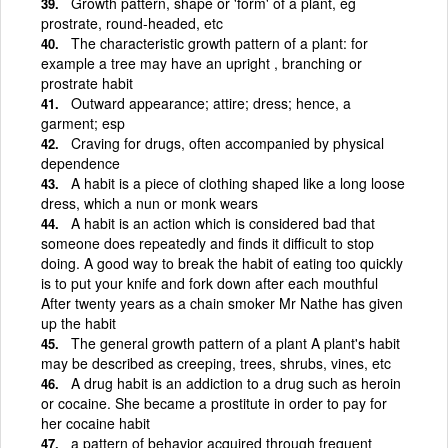
Growth pattern, shape or 'form' of a plant, eg
prostrate, round-headed, etc
The characteristic growth pattern of a plant: for
example a tree may have an upright , branching or
prostrate habit
Outward appearance; attire; dress; hence, a
garment; esp
Craving for drugs, often accompanied by physical
dependence
A habit is a piece of clothing shaped like a long loose
dress, which a nun or monk wears
A habit is an action which is considered bad that
someone does repeatedly and finds it difficult to stop
doing. A good way to break the habit of eating too quickly
is to put your knife and fork down after each mouthful
After twenty years as a chain smoker Mr Nathe has given
up the habit
The general growth pattern of a plant A plant's habit
may be described as creeping, trees, shrubs, vines, etc
A drug habit is an addiction to a drug such as heroin
or cocaine. She became a prostitute in order to pay for
her cocaine habit
a pattern of behavior acquired through frequent