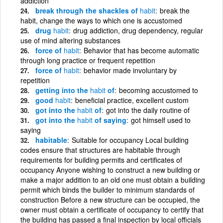
addiction
break through the shackles of
habit
break the
habit, change the ways to which one is accustomed
drug
habit
drug addiction, drug dependency, regular
use of mind altering substances
force of
habit
Behavior that has become automatic
through long practice or frequent repetition
force of
habit
behavior made involuntary by
repetition
getting into the
habit
of
becoming accustomed to
good
habit
beneficial practice, excellent custom
got into the
habit
of
got into the daily routine of
got into the
habit
of saying
got himself used to
saying
habitable
Suitable for occupancy Local building
codes ensure that structures are habitable through
requirements for building permits and certificates of
occupancy Anyone wishing to construct a new building or
make a major addition to an old one must obtain a building
permit which binds the builder to minimum standards of
construction Before a new structure can be occupied, the
owner must obtain a certificate of occupancy to certify that
the building has passed a final inspection by local officials