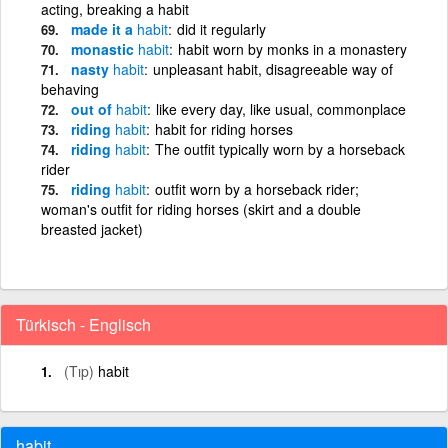
acting, breaking a habit
made it a
habit
did it regularly
monastic
habit
habit worn by monks in a monastery
nasty
habit
unpleasant habit, disagreeable way of
behaving
out of
habit
like every day, like usual, commonplace
riding
habit
habit for riding horses
riding
habit
The outfit typically worn by a horseback
rider
riding
habit
outfit worn by a horseback rider;
woman's outfit for riding horses (skirt and a double
breasted jacket)
Türkisch - Englisch
(Tıp)
habit
habit