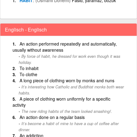
HABÎT
(Osmanlı Dönemi)
Fâsid, yaramaz, bozuk
Englisch - Englisch
An action performed repeatedly and automatically,
usually without awareness
By force of habit, he dressed for work even though it was
holiday.
To inhabit
To clothe
A long piece of clothing worn by monks and nuns
It’s interesting how Catholic and Buddhist monks both wear
habits.
A piece of clothing worn uniformly for a specific
activity
The new riding habits of the team looked smashing!.
An action done on a regular basis
It’s become a habit of mine to have a cup of coffee after
dinner.
An addiction