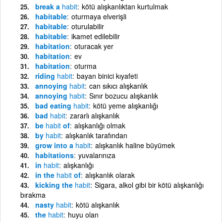
break a
habit
kötü alışkanlıktan kurtulmak
habitable
oturmaya elverişli
habitable
oturulabilir
habitable
ikamet edilebilir
habitation
oturacak yer
habitation
ev
habitation
oturma
riding
habit
bayan binici kıyafeti
annoying
habit
can sıkıcı alışkanlık
annoying
habit
Sınır bozucu alışkanlık
bad eating
habit
kötü yeme alışkanlığı
bad
habit
zararlı alışkanlık
be
habit
of
alışkanlığı olmak
by
habit
alışkanlık tarafından
grow into a
habit
alışkanlık haline büyümek
habitations
yuvalarınıza
in
habit
alışkanlığı
in the
habit
of
alışkanlık olarak
kicking the
habit
Sigara, alkol gibi bir kötü alışkanlığı
bırakma
nasty
habit
kötü alışkanlık
the
habit
huyu olan