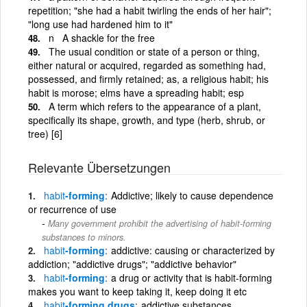
repetition; "she had a habit twirling the ends of her hair";
"long use had hardened him to it"
n A shackle for the free
The usual condition or state of a person or thing,
either natural or acquired, regarded as something had,
possessed, and firmly retained; as, a religious habit; his
habit is morose; elms have a spreading habit; esp
A term which refers to the appearance of a plant,
specifically its shape, growth, and type (herb, shrub, or
tree) [6]
Relevante Übersetzungen
habit
-forming
Addictive; likely to cause dependence
or recurrence of use
Many government prohibit the advertising of habit-forming
substances to minors.
habit
-forming
addictive: causing or characterized by
addiction; "addictive drugs"; "addictive behavior"
habit
-forming
a drug or activity that is habit-forming
makes you want to keep taking it, keep doing it etc
habit
-forming drugs
addictive substances,