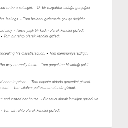
-
ed to be a salesgirl.
O, bir tezgahtar olduğu gerçeğini
-
his feelings.
Tom hislerini gizlemede çok iyi değildir.
-
old lady.
Hırsız yaşlı bir kadın olarak kendini gizledi.
-
Tom bir rahip olarak kendini gizledi.
-
cealing his dissatisfaction.
Tom memnuniyetsizliğini
-
the way he really feels.
Tom gerçekten hissettiği şekli
-
d been in prison.
Tom hapiste olduğu gerçeğini gizledi.
-
 coat.
Tom silahını paltosunun altında gizledi.
-
n and visited her house.
Bir satıcı olarak kimliğini gizledi ve
-
Tom bir rahip olarak kendini gizledi.