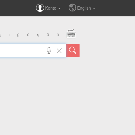
Konto
English
ç
ı
ğ
ö
ş
ü
â