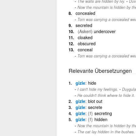
-
The walls are hidden by ivy.
Duva
Now the mountain is hidden by th
concealed
Tom was carrying a concealed we
secreted
(Askeri)
undercover
cloaked
obscured
conceal
Tom was carrying a concealed we
Relevante Übersetzungen
gizle
hide
-
I can't hide my feelings.
Duygula
He couldn't think where to hide it.
gizle
blot out
gizle
secrete
gizle
{f}
secreting
gizle
{f}
hidden
Now the mountain is hidden by th
The cat lay hidden in the bushes.