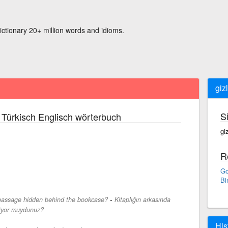
ictionary 20+ million words and idioms.
giz
S
Türkisch Englisch wörterbuch
gi
R
Go
Bi
-
passage hidden behind the bookcase?
Kitaplığın arkasında
iliyor muydunuz?
His