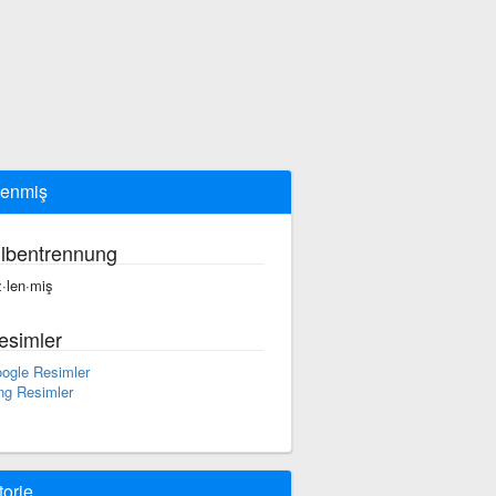
lenmiş
ilbentrennung
z·len·miş
esimler
ogle Resimler
ng Resimler
torie