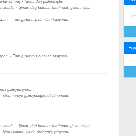
rlar sarmaşık tarafından gizlenmiştir.
-
e clouds.
Şimdi, dağ bulutlar tarafından gizlenmiştir.
gi
-
apon.
Tom gizlenmiş bir silah taşıyordu.
Fav
-
apon.
Tom gizlenmiş bir silah taşıyordu.
rımı gizleyemiyorum.
-
Onu nereye gizleyeceğini düşünemedi.
-
e clouds.
Şimdi, dağ bulutlar tarafından gizlenmiştir.
-
Kedi çalıların içinde gizlenmiş yatıyordu.