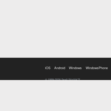
iOS
Android
Windows
WindowsPhone
© 1999-2026 Sesli Sözlük™
20 dilde online sözlük. 20 milyondan fazla sözcük ve anl
kelimesi. Yazım Türkçeleştirici ile hatalı Türkçe metinl
İngilizce kelime haznenizi arttıracak kelime oyunları. 
seslendirilişini otomatik dinlemek için ayarlardan isteğin