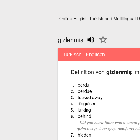
Online English Turkish and Multilingual D
gizlenmiş
Türkisch - Englisch
Definition von
im 
gizlenmiş
perdu
perdue
tucked away
disguised
lurking
behind
Did you know there was a secret 
gizlenmiş gizli bir geçit olduğunu b
hidden