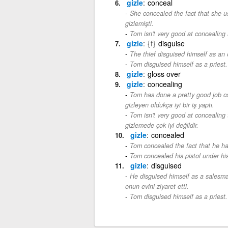
gizle
conceal
She concealed the fact that she us
gizlemişti.
Tom isn't very good at concealing 
gizle
{f}
disguise
The thief disguised himself as an 
Tom disguised himself as a priest.
gizle
gloss over
gizle
concealing
Tom has done a pretty good job con
gizleyen oldukça iyi bir iş yaptı.
Tom isn't very good at concealing 
gizlemede çok iyi değildir.
gizle
concealed
Tom concealed the fact that he ha
Tom concealed his pistol under his
gizle
disguised
He disguised himself as a salesma
onun evini ziyaret etti.
Tom disguised himself as a priest.