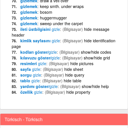
gizlemek
draw a veil over
gizlemek
keep smth. under wraps
gizlemek
bosom
gizlemek
huggermugger
gizlemek
sweep under the carpet
ileti üstbilgisini
gizle
(Bilgisayar)
hide message
header
kimlik sayfasını
gizle
(Bilgisayar)
hide identification
page
kodları göster/
gizle
(Bilgisayar)
show/hide codes
kılavuzu göster/
gizle
(Bilgisayar)
show/hide grid
resimleri
gizle
(Bilgisayar)
hide pictures
sayfa
gizle
(Bilgisayar)
hide sheet
sorgu
gizle
(Bilgisayar)
hide query
tablo
gizle
(Bilgisayar)
hide table
yardımı göster/
gizle
(Bilgisayar)
show/hide help
özellik
gizle
(Bilgisayar)
hide property
Türkisch - Türkisch