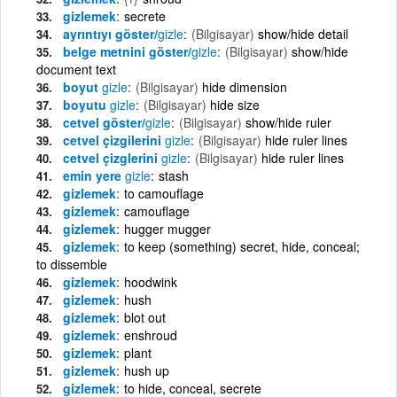
gizlemek
secrete
ayrıntıyı göster/
gizle
(Bilgisayar)
show/hide detail
belge metnini göster/
gizle
(Bilgisayar)
show/hide
document text
boyut
gizle
(Bilgisayar)
hide dimension
boyutu
gizle
(Bilgisayar)
hide size
cetvel göster/
gizle
(Bilgisayar)
show/hide ruler
cetvel çizgilerini
gizle
(Bilgisayar)
hide ruler lines
cetvel çizglerini
gizle
(Bilgisayar)
hide ruler lines
emin yere
gizle
stash
gizlemek
to camouflage
gizlemek
camouflage
gizlemek
hugger mugger
gizlemek
to keep (something) secret, hide, conceal;
to dissemble
gizlemek
hoodwink
gizlemek
hush
gizlemek
blot out
gizlemek
enshroud
gizlemek
plant
gizlemek
hush up
gizlemek
to hide, conceal, secrete