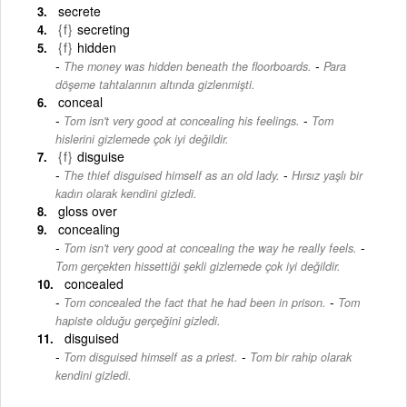
secrete
{f}
secreting
{f}
hidden
-
The money was hidden beneath the floorboards.
Para
döşeme tahtalarının altında gizlenmişti.
conceal
-
Tom isn't very good at concealing his feelings.
Tom
hislerini gizlemede çok iyi değildir.
{f}
disguise
-
The thief disguised himself as an old lady.
Hırsız yaşlı bir
kadın olarak kendini gizledi.
gloss over
concealing
-
Tom isn't very good at concealing the way he really feels.
Tom gerçekten hissettiği şekli gizlemede çok iyi değildir.
concealed
-
Tom concealed the fact that he had been in prison.
Tom
hapiste olduğu gerçeğini gizledi.
disguised
-
Tom disguised himself as a priest.
Tom bir rahip olarak
kendini gizledi.