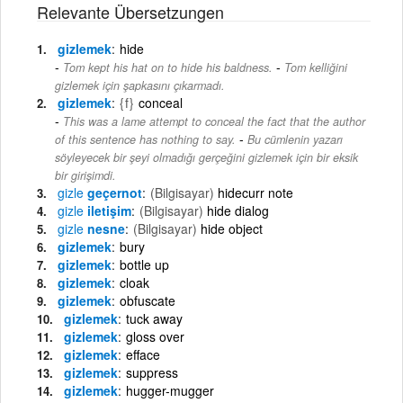
Relevante Übersetzungen
gizlemek
hide
-
Tom kept his hat on to hide his baldness.
Tom kelliğini
gizlemek için şapkasını çıkarmadı.
gizlemek
{f}
conceal
This was a lame attempt to conceal the fact that the author
-
of this sentence has nothing to say.
Bu cümlenin yazarı
söyleyecek bir şeyi olmadığı gerçeğini gizlemek için bir eksik
bir girişimdi.
gizle
geçernot
(Bilgisayar)
hidecurr note
gizle
iletişim
(Bilgisayar)
hide dialog
gizle
nesne
(Bilgisayar)
hide object
gizlemek
bury
gizlemek
bottle up
gizlemek
cloak
gizlemek
obfuscate
gizlemek
tuck away
gizlemek
gloss over
gizlemek
efface
gizlemek
suppress
gizlemek
hugger-mugger