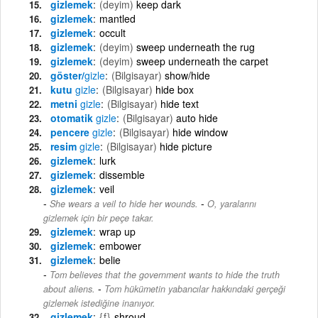
gizlemek
(deyim)
keep dark
gizlemek
mantled
gizlemek
occult
gizlemek
(deyim)
sweep underneath the rug
gizlemek
(deyim)
sweep underneath the carpet
göster/
gizle
(Bilgisayar)
show/hide
kutu
gizle
(Bilgisayar)
hide box
metni
gizle
(Bilgisayar)
hide text
otomatik
gizle
(Bilgisayar)
auto hide
pencere
gizle
(Bilgisayar)
hide window
resim
gizle
(Bilgisayar)
hide picture
gizlemek
lurk
gizlemek
dissemble
gizlemek
veil
-
She wears a veil to hide her wounds.
O, yaralarını
gizlemek için bir peçe takar.
gizlemek
wrap up
gizlemek
embower
gizlemek
belie
Tom believes that the government wants to hide the truth
-
about aliens.
Tom hükümetin yabancılar hakkındaki gerçeği
gizlemek istediğine inanıyor.
gizlemek
{f}
shroud