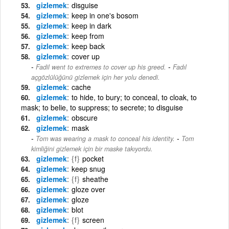
gizlemek
disguise
gizlemek
keep in one's bosom
gizlemek
keep in dark
gizlemek
keep from
gizlemek
keep back
gizlemek
cover up
-
Fadil went to extremes to cover up his greed.
Fadıl
açgözlülüğünü gizlemek için her yolu denedi.
gizlemek
cache
gizlemek
to hide, to bury; to conceal, to cloak, to
mask; to belie, to suppress; to secrete; to disguise
gizlemek
obscure
gizlemek
mask
-
Tom was wearing a mask to conceal his identity.
Tom
kimliğini gizlemek için bir maske takıyordu.
gizlemek
{f}
pocket
gizlemek
keep snug
gizlemek
{f}
sheathe
gizlemek
gloze over
gizlemek
gloze
gizlemek
blot
gizlemek
{f}
screen