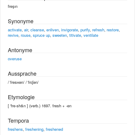
freşın
Synonyme
activate
,
air
,
cleanse
,
enliven
,
invigorate
,
purify
,
refresh
,
restore
,
revive
,
rouse
,
spruce up
,
sweeten
,
titivate
,
ventilate
Antonyme
overuse
Aussprache
/ˈfresʜən/ /ˈfrɛʃən/
Etymologie
[ 'fre-sh&n ] (verb.) 1697. fresh +‎ -en
Tempora
freshens
,
freshening
,
freshened