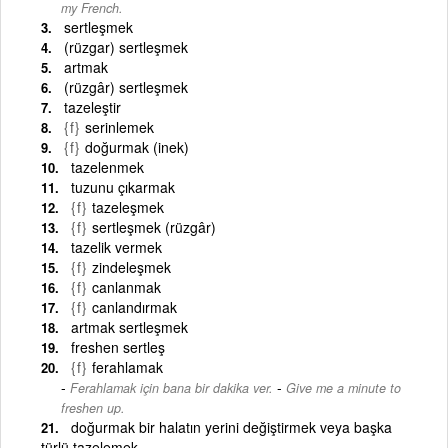
my French.
sertleşmek
(rüzgar) sertleşmek
artmak
(rüzgâr) sertleşmek
tazeleştir
{f}
serinlemek
{f}
doğurmak (inek)
tazelenmek
tuzunu çıkarmak
{f}
tazeleşmek
{f}
sertleşmek (rüzgâr)
tazelik vermek
{f}
zindeleşmek
{f}
canlanmak
{f}
canlandırmak
artmak sertleşmek
freshen sertleş
{f}
ferahlamak
-
Ferahlamak için bana bir dakika ver.
Give me a minute to
freshen up.
doğurmak bir halatın yerini değiştirmek veya başka
türlü tazelemek