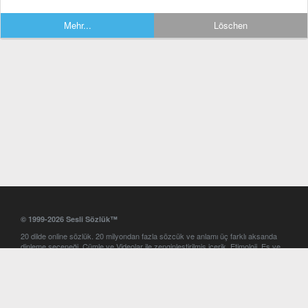
Mehr...
Löschen
© 1999-2026 Sesli Sözlük™
20 dilde online sözlük. 20 milyondan fazla sözcük ve anlamı üç farklı aksanda
dinleme seçeneği. Cümle ve Videolar ile zenginleştirilmiş içerik. Etimoloji, Eş ve
Zıt anlamlar, kelime okunuşları ve günün kelimesi. Yazım Türkçeleştirici ile hatalı
Türkçe metinleri düzeltme. iOS, Android ve Windows mobil platformlarda online
ve offline sözlük programları. Sesli Sözlük garantisinde Profesyonel çeviri
hizmetleri. İngilizce kelime haznenizi arttıracak kelime oyunları. Ayarlar
bölümünü kullarak çevirisini görmek istediğiniz sözlükleri seçme ve aynı