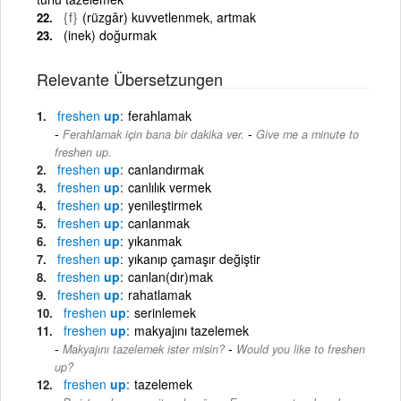
{f}
(rüzgâr) kuvvetlenmek, artmak
(inek) doğurmak
Relevante Übersetzungen
freshen
up
ferahlamak
-
Ferahlamak için bana bir dakika ver.
Give me a minute to
freshen up.
freshen
up
canlandırmak
freshen
up
canlılık vermek
freshen
up
yenileştirmek
freshen
up
canlanmak
freshen
up
yıkanmak
freshen
up
yıkanıp çamaşır değiştir
freshen
up
canlan(dır)mak
freshen
up
rahatlamak
freshen
up
serinlemek
freshen
up
makyajını tazelemek
-
Makyajını tazelemek ister misin?
Would you like to freshen
up?
freshen
up
tazelemek