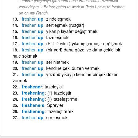
Paris'e çalışmaya gitmeden önce Fransızcamı tazelemek
-
zorundayım.
Before going to work in Paris I have to freshen
up on my French.
freshen
up
zindeleşmek
freshen
up
sertleşmek (rüzgâr)
freshen
up
yıkanıp kıyafet değiştirmek
freshen
up
tazeleşmek
freshen
up
(Fiili Deyim )
yıkanıp çamaşır değişmek
freshen
up
(bir yeri) daha güzel ve daha çekici bir
hale sokmak
freshen
up
serinletmek
freshen
up
kendine çeki düzen vermek
freshen
up
yüzünü yıkayıp kendine bir çekidüzen
vermek
freshener
tazeleyici
freshening
{f}
tazeleştir
freshening
{i}
tazeleştirme
fresheners
Spreyleri
freshening
tazeleştirerek
freshen
up
sertleşmek