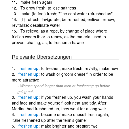
make fresh again
To grow fresh; to lose saltness
make (to feel) fresh; "The cool water refreshed us"
{f}
refresh, invigorate; be refreshed; enliven, renew;
revitalize; desalinate water
To relieve, as a rope, by change of place where
friction wears it; or to renew, as the material used to
prevent chafing; as, to freshen a hawse
Relevante Übersetzungen
freshen
up
to freshen, make fresh, revivify, make new
freshen
up
to wash or groom oneself in order to be
more attractive
Women spend longer than men at freshening up before
going out.
freshen
up
If you freshen up, you wash your hands
and face and make yourself look neat and tidy. After
Martine had freshened up, they went for a long walk
freshen
up
become or make oneself fresh again;
"She freshened up after the tennis game"
freshen
up
make brighter and prettier; "we