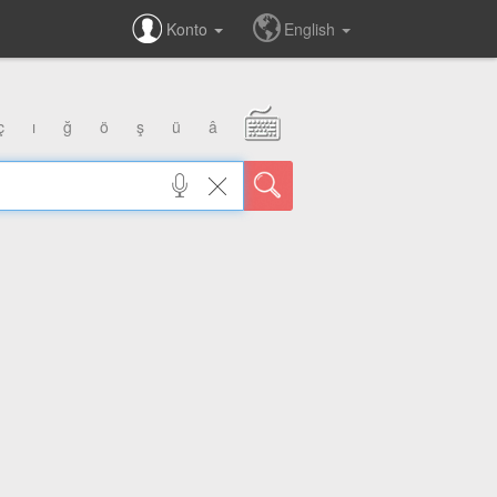
Konto
English
ç
ı
ğ
ö
ş
ü
â