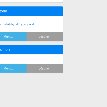
torie
ab; shabby; dirty; squalid
Mehr...
Löschen
oriten
Mehr...
Löschen