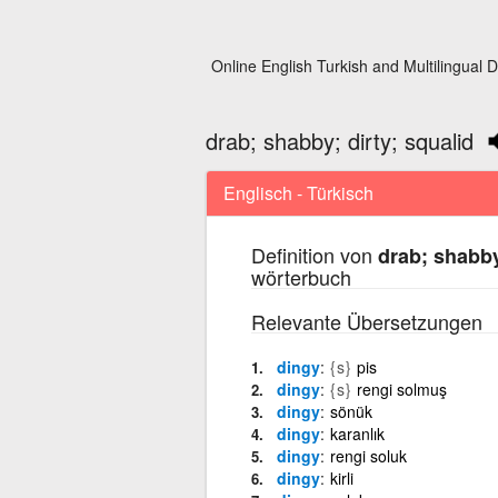
Online English Turkish and Multilingual D
drab; shabby; dirty; squalid
Englisch - Türkisch
Definition von
drab; shabby
wörterbuch
Relevante Übersetzungen
dingy
{s}
pis
dingy
{s}
rengi solmuş
dingy
sönük
dingy
karanlık
dingy
rengi soluk
dingy
kirli