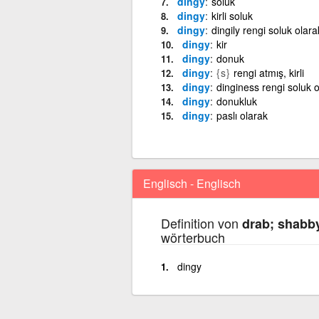
dingy
soluk
dingy
kirli soluk
dingy
dingily rengi soluk olara
dingy
kir
dingy
donuk
dingy
{s}
rengi atmış, kirli
dingy
dinginess rengi soluk o
dingy
donukluk
dingy
paslı olarak
Englisch - Englisch
Definition von
drab; shabby
wörterbuch
dingy