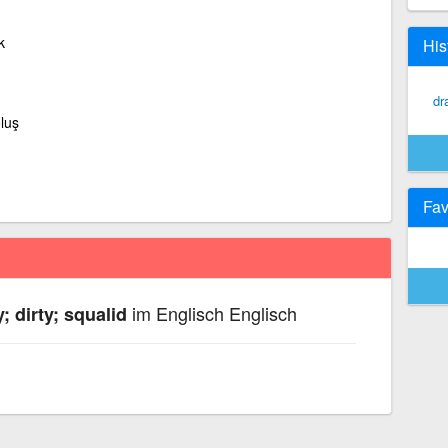
k
His
dr
luş
Fav
im Englisch Englisch
; dirty; squalid