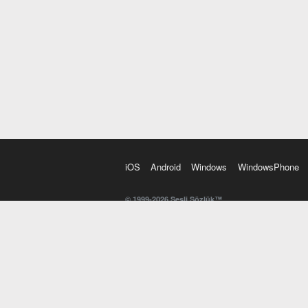
iOS
Android
Windows
WindowsPhone
© 1999-2026 Sesli Sözlük™
20 dilde online sözlük. 20 milyondan fazla sözcük ve anl
kelimesi. Yazım Türkçeleştirici ile hatalı Türkçe metinl
İngilizce kelime haznenizi arttıracak kelime oyunları. 
seslendirilişini otomatik dinlemek için ayarlardan isteğin