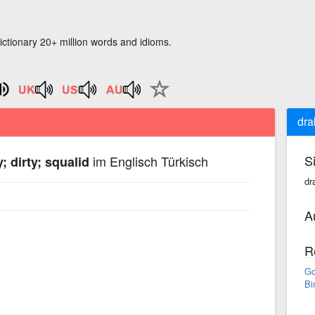
ictionary 20+ million words and idioms.
dra
S
im Englisch Türkisch
; dirty; squalid
dr
A
R
Go
Bi