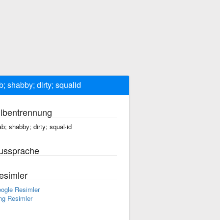
b; shabby; dirty; squalid
ilbentrennung
ab; shabby; dirty; squal·id
ussprache
esimler
ogle Resimler
ng Resimler