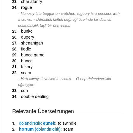
charlatanry
rogue
Honesty is a beggar on crutches; roguery is a princess with
-
a crown.
Dürüstlük koltuk değneği üzerinde bir dilenci;
dolandırıcılık taçlı bir prensestir.
bunko
dupery
shenanigan
fiddle
bunco game
bunco
fakery
scam
-
He's always involved in scams.
O hep dolandırıcılıkla
uğraşıyor.
con
double dealing
Relevante Übersetzungen
dolandırıcılık
etmek
to swindle
hortum (
dolandırıcılık
)
scam