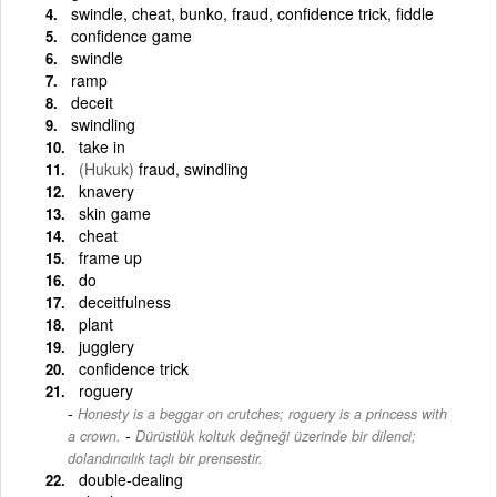
swindle, cheat, bunko, fraud, confidence trick, fiddle
confidence game
swindle
ramp
deceit
swindling
take in
(Hukuk)
fraud, swindling
knavery
skin game
cheat
frame up
do
deceitfulness
plant
jugglery
confidence trick
roguery
Honesty is a beggar on crutches; roguery is a princess with
-
a crown.
Dürüstlük koltuk değneği üzerinde bir dilenci;
dolandırıcılık taçlı bir prensestir.
double-dealing