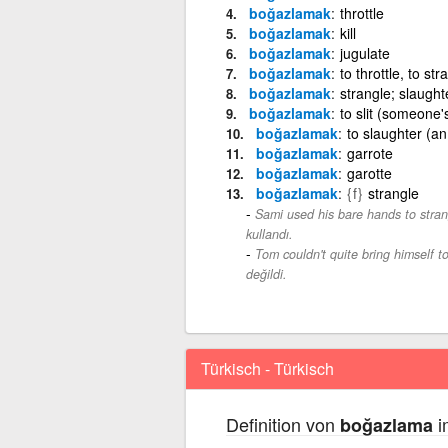
boğazlamak
throttle
boğazlamak
kill
boğazlamak
jugulate
boğazlamak
to throttle, to str
boğazlamak
strangle; slaught
boğazlamak
to slit (someone'
boğazlamak
to slaughter (an 
boğazlamak
garrote
boğazlamak
garotte
boğazlamak
{f}
strangle
Sami used his bare hands to strang
kullandı.
Tom couldn't quite bring himself t
değildi.
Türkisch - Türkisch
Definition von
i
boğazlama