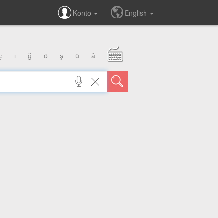
Konto
English
ç
ı
ğ
ö
ş
ü
â