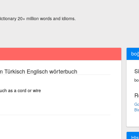
ictionary 20+ million words and idioms.
bo
S
m Türkisch Englisch wörterbuch
bo
uch as a cord or wire
R
Go
Bi
His