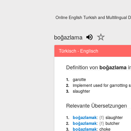
Online English Turkish and Multilingual D
boğazlama
Türkisch - Englisch
Definition von
i
boğazlama
garotte
implement used for garrotting s
slaughter
Relevante Übersetzungen
boğazlamak
{f}
slaughter
boğazlamak
{f}
butcher
boğazlamak
choke