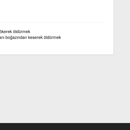
ökerek öldürmek
anı boğazından keserek öldürmek