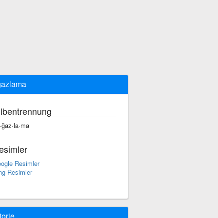
ğazlama
ilbentrennung
·ğaz·la·ma
esimler
ogle Resimler
ng Resimler
torie