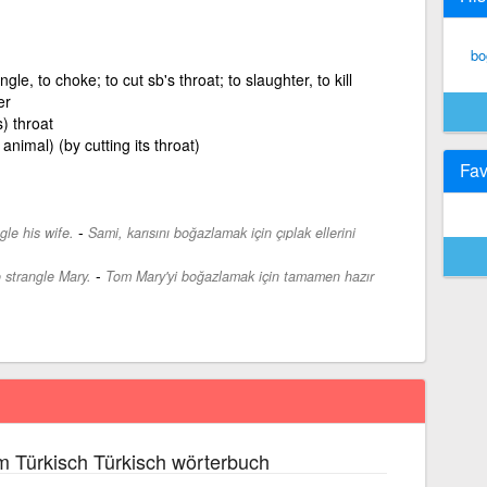
bo
angle, to choke; to cut sb's throat; to slaughter, to kill
er
s) throat
animal) (by cutting its throat)
Fav
-
le his wife.
Sami, karısını boğazlamak için çıplak ellerini
-
o strangle Mary.
Tom Mary'yi boğazlamak için tamamen hazır
m Türkisch Türkisch wörterbuch