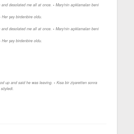
-
 and desolated me all at once.
Mary'nin açıklamaları beni
-
Her şey birdenbire oldu.
-
 and desolated me all at once.
Mary'nin açıklamaları beni
-
Her şey birdenbire oldu.
-
tood up and said he was leaving.
Kısa bir ziyaretten sonra
 söyledi.