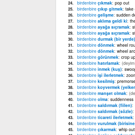
birdenbire
çıkmak
pop out
birdenbire
çıkıp gitmek
take 
birdenbire
gelişme
sudden d
birdenbire
aklıma geldi ki
th
birdenbire
ayağa sıçramak
s
birdenbire
ayağa sıçramak
s
birdenbire
durmak (bir yerde
birdenbire
dönmek
wheel ro
birdenbire
dönmek
wheel ar
birdenbire
görünmek
crop u
birdenbire
hatırlamak
(deyim
birdenbire
inmek (kuş)
swoo
birdenbire
işi ilerletmek
zoo
birdenbire
kesilmiş
premors
birdenbire
koyvermek (yelken
birdenbire
manşet olmak
(d
birdenbire
olma
suddenness
birdenbire
saldırmak (fiilen)
birdenbire
saldırmak (sözle)
birdenbire
ticareti ilerletmek
birdenbire
vurulmak (birisine
birdenbire
çıkarmak
whip out