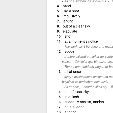
-
All of a sudden, he spoke out.
B
hand
like a shot
impulsively
jerking
out of a clear sky
ejaculate
shot
at a moment's notice
The work can't be done at a momen
sudden
If there existed a market for sen
-
sense.
Cümleler için bir pazar olsa
Tom's heart suddenly began to bea
all at once
Mary's explanations enchanted me
büyüledi ve birdenbire beni üzdü.
-
All at once, I heard a shrill cry.
B
out of clear sky
in a flash
suddenly ansızın, aniden
on a sudden
at once