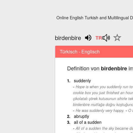
Online English Turkish and Multilingual D
birdenbire
Türkisch - Englisch
Definition von
im
birdenbire
suddenly
Hope is when you suddenly run to 
cookie box you just finished an hour
çikolatalı çörek kutusunun sihirle te
birdenbire mutfağa doğru koştuğund
-
He was suddenly very happy.
O 
abruptly
all of a sudden
All of a sudden the sky became da