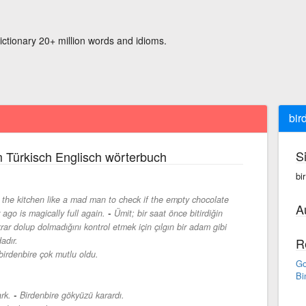
ictionary 20+ million words and idioms.
bir
S
 Türkisch Englisch wörterbuch
bi
the kitchen like a mad man to check if the empty chocolate
A
-
 ago is magically full again.
Ümit; bir saat önce bitirdiğin
krar dolup dolmadığını kontrol etmek için çılgın bir adam gibi
adır.
R
birdenbire çok mutlu oldu.
Go
Bi
-
rk.
Birdenbire gökyüzü karardı.