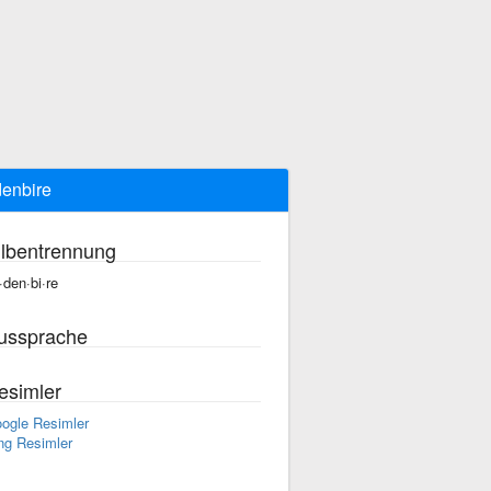
denbire
ilbentrennung
r·den·bi·re
ussprache
esimler
ogle Resimler
ng Resimler