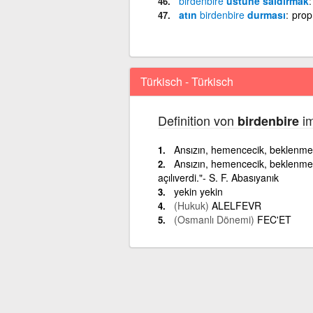
birdenbire
üstüne saldırmak
atın
birdenbire
durması
prop
Türkisch - Türkisch
Definition von
im
birdenbire
Ansızın, hemencecik, beklenmed
Ansızın, hemencecik, beklenmed
açılıverdi."- S. F. Abasıyanık
yekin yekin
(Hukuk)
ALELFEVR
(Osmanlı Dönemi)
FEC'ET