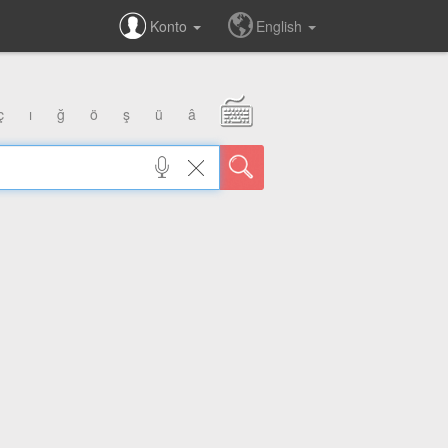
Konto
English
ç
ı
ğ
ö
ş
ü
â