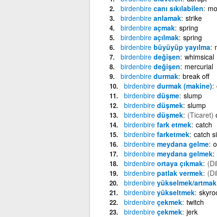
birdenbire
canı sıkılabilen
mo
birdenbire
anlamak
strike
birdenbire
açmak
spring
birdenbire
açılmak
spring
birdenbire
büyüyüp yayılma
birdenbire
değişen
whimsical
birdenbire
değişen
mercurial
birdenbire
durmak
break off
birdenbire
durmak (makine)
birdenbire
düşme
slump
birdenbire
düşmek
slump
birdenbire
düşmek
(Ticaret)
birdenbire
fark etmek
catch
birdenbire
farketmek
catch si
birdenbire
meydana gelme
o
birdenbire
meydana gelmek
birdenbire
ortaya çıkmak
(Di
birdenbire
patlak vermek
(Di
birdenbire
yükselmek/artmak
birdenbire
yükseltmek
skyro
birdenbire
çekmek
twitch
birdenbire
çekmek
jerk