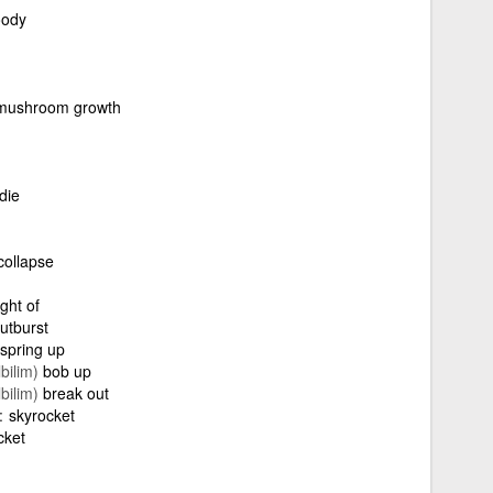
ody
mushroom growth
die
collapse
ght of
utburst
spring up
lbilim)
bob up
lbilim)
break out
skyrocket
cket