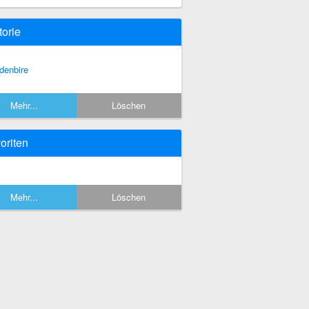
torie
rdenbire
Mehr...
Löschen
oriten
Mehr...
Löschen