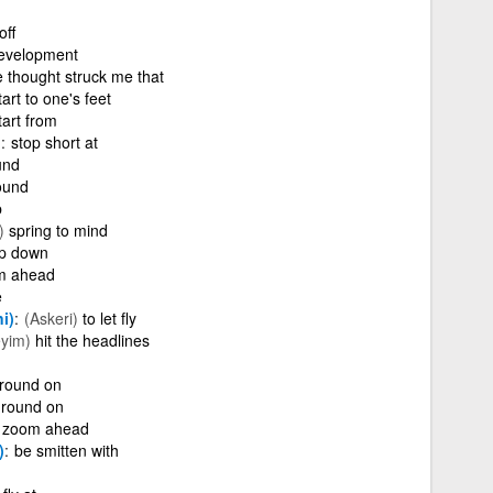
off
evelopment
e thought struck me that
tart to one's feet
tart from
)
stop short at
und
ound
p
)
spring to mind
p down
m ahead
e
i)
(Askeri)
to let fly
eyim)
hit the headlines
round on
round on
zoom ahead
)
be smitten with