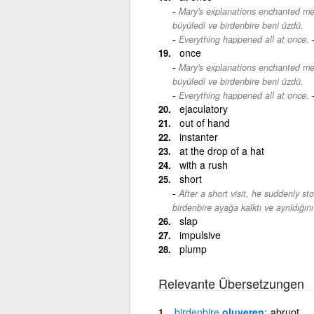
Mary's explanations enchanted me
büyüledi ve birdenbire beni üzdü.
Everything happened all at once.
once
Mary's explanations enchanted me
büyüledi ve birdenbire beni üzdü.
Everything happened all at once.
ejaculatory
out of hand
instanter
at the drop of a hat
with a rush
short
After a short visit, he suddenly s
birdenbire ayağa kalktı ve ayrıldığını
slap
impulsive
plump
Relevante Übersetzungen
birdenbire
oluveren
abrupt