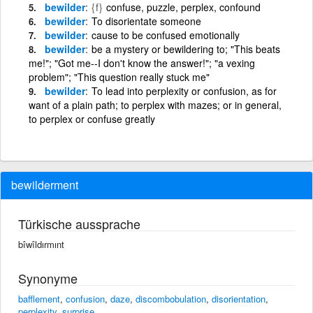
bewilder
{f}
confuse, puzzle, perplex, confound
bewilder
To disorientate someone
bewilder
cause to be confused emotionally
bewilder
be a mystery or bewildering to; "This beats
me!"; "Got me--I don't know the answer!"; "a vexing
problem"; "This question really stuck me"
bewilder
To lead into perplexity or confusion, as for
want of a plain path; to perplex with mazes; or in general,
to perplex or confuse greatly
bewilderment
Türkische aussprache
bîwîldırmınt
Synonyme
bafflement
,
confusion
,
daze
,
discombobulation
,
disorientation
,
perplexity
,
surprise