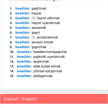
bewilder
şaşlrtmak
bewilder
hayret
bewilder
{f}
hayret ettirmek
bewilder
hayret uyandırmak
bewilder
sersemlik
bewilder
şaşırt
bewilder
{f}
sersemletmek
bewilder
sersem etmek
bewilder
şaşırtmak
bewilder
bewildermentşaşkmlık
bewilder
şaşkınlık uyandırmak
bewilder
apıştırmak
bewilder
allak bullak etmek
bewilder
zihinsel karıştırmak
bewilder
afallaştırmak
Englisch - Englisch