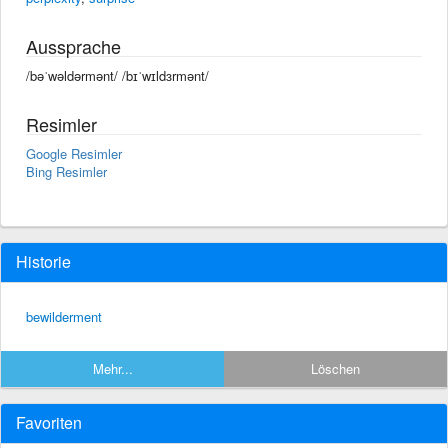
Aussprache
/bəˈwəldərmənt/ /bɪˈwɪldɜrmənt/
Resimler
Google Resimler
Bing Resimler
Historie
bewilderment
Mehr...
Löschen
Favoriten