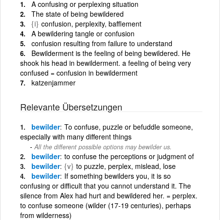
A confusing or perplexing situation
The state of being bewildered
{i}
confusion, perplexity, bafflement
A bewildering tangle or confusion
confusion resulting from failure to understand
Bewilderment is the feeling of being bewildered. He
shook his head in bewilderment. a feeling of being very
confused = confusion in bewilderment
katzenjammer
Relevante Übersetzungen
bewilder
To confuse, puzzle or befuddle someone,
especially with many different things
All the different possible options may bewilder us.
bewilder
to confuse the perceptions or judgment of
bewilder
{v}
to puzzle, perplex, mislead, lose
bewilder
If something bewilders you, it is so
confusing or difficult that you cannot understand it. The
silence from Alex had hurt and bewildered her. = perplex.
to confuse someone (wilder (17-19 centuries), perhaps
from wilderness)