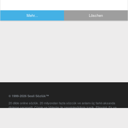
Mehr...
Löschen
© 1999-2026 Sesli Sözlük™
20 dilde online sözlük. 20 milyondan fazla sözcük ve anlamı üç farklı aksanda
dinleme seçeneği. Cümle ve Videolar ile zenginleştirilmiş içerik. Etimoloji, Eş ve
Zıt anlamlar, kelime okunuşları ve günün kelimesi. Yazım Türkçeleştirici ile hatalı
Türkçe metinleri düzeltme. iOS, Android ve Windows mobil platformlarda online
ve offline sözlük programları. Sesli Sözlük garantisinde Profesyonel çeviri
hizmetleri. İngilizce kelime haznenizi arttıracak kelime oyunları. Ayarlar