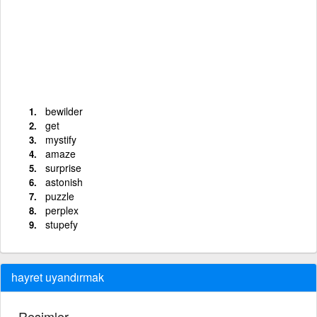
bewilder
get
mystify
amaze
surprise
astonish
puzzle
perplex
stupefy
hayret uyandırmak
Resimler