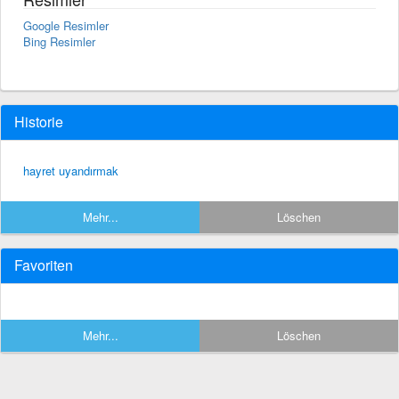
Google Resimler
Bing Resimler
Historie
hayret uyandırmak
Mehr...
Löschen
Favoriten
Mehr...
Löschen