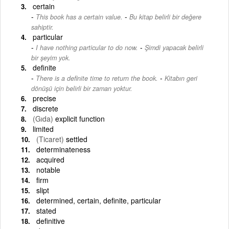
certain
-
This book has a certain value.
Bu kitap belirli bir değere
sahiptir.
particular
-
I have nothing particular to do now.
Şimdi yapacak belirli
bir şeyim yok.
definite
-
There is a definite time to return the book.
Kitabın geri
dönüşü için belirli bir zaman yoktur.
precise
discrete
(Gıda)
explicit function
limited
(Ticaret)
settled
determinateness
acquired
notable
firm
slipt
determined, certain, definite, particular
stated
definitive