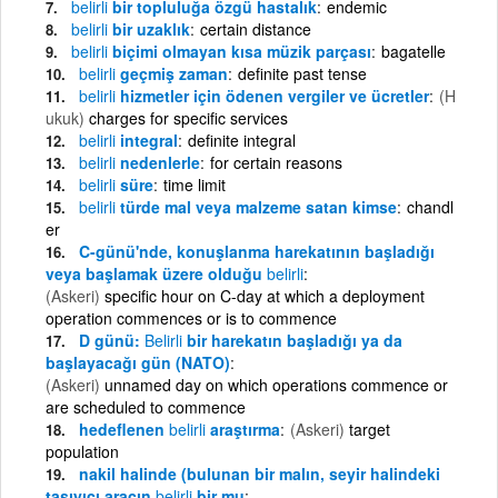
belirli
bir topluluğa özgü hastalık
endemic
belirli
bir uzaklık
certain distance
belirli
biçimi olmayan kısa müzik parçası
bagatelle
belirli
geçmiş zaman
definite past tense
belirli
hizmetler için ödenen vergiler ve ücretler
(H
ukuk)
charges for specific services
belirli
integral
definite integral
belirli
nedenlerle
for certain reasons
belirli
süre
time limit
belirli
türde mal veya malzeme satan kimse
chandl
er
C-günü'nde, konuşlanma harekatının başladığı
veya başlamak üzere olduğu
belirli
(Askeri)
specific hour on C-day at which a deployment
operation commences or is to commence
D günü:
Belirli
bir harekatın başladığı ya da
başlayacağı gün (NATO)
(Askeri)
unnamed day on which operations commence or
are scheduled to commence
hedeflenen
belirli
araştırma
(Askeri)
target
population
nakil halinde (bulunan bir malın, seyir halindeki
taşıyıcı aracın
belirli
bir mu