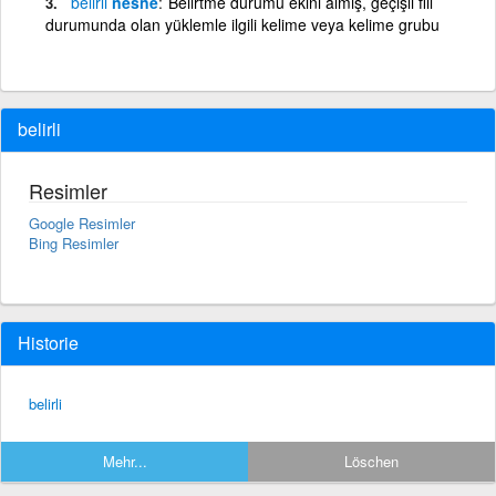
belirli
nesne
Belirtme durumu ekini almış, geçişli fiil
durumunda olan yüklemle ilgili kelime veya kelime grubu
belirli
Resimler
Google Resimler
Bing Resimler
Historie
belirli
Mehr...
Löschen