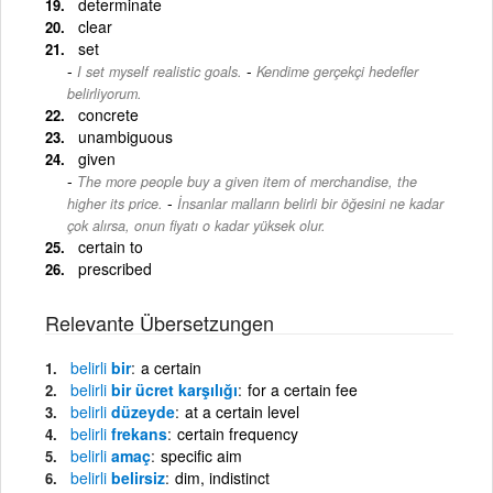
determinate
clear
set
-
I set myself realistic goals.
Kendime gerçekçi hedefler
belirliyorum.
concrete
unambiguous
given
The more people buy a given item of merchandise, the
-
higher its price.
İnsanlar malların belirli bir öğesini ne kadar
çok alırsa, onun fiyatı o kadar yüksek olur.
certain to
prescribed
Relevante Übersetzungen
belirli
bir
a certain
belirli
bir ücret karşılığı
for a certain fee
belirli
düzeyde
at a certain level
belirli
frekans
certain frequency
belirli
amaç
specific aim
belirli
belirsiz
dim, indistinct