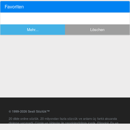
Favoriten
Mehr...
Löschen
© 1999-2026 Sesli Sözlük™
20 dilde online sözlük. 20 milyondan fazla sözcük ve anlamı üç farklı aksanda
dinleme seçeneği. Cümle ve Videolar ile zenginleştirilmiş içerik. Etimoloji, Eş ve
Zıt anlamlar, kelime okunuşları ve günün kelimesi. Yazım Türkçeleştirici ile hatalı