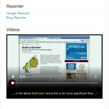
Resimler
Google Resimler
Bing Resimler
Videos
... in the whole that
basin
terms this is far more significant than ...