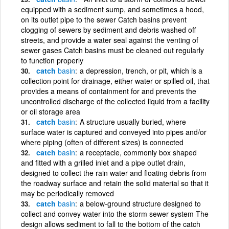
equipped with a sediment sump, and sometimes a hood,
on its outlet pipe to the sewer Catch basins prevent
clogging of sewers by sediment and debris washed off
streets, and provide a water seal against the venting of
sewer gases Catch basins must be cleaned out regularly
to function properly
catch
basin
a depression, trench, or pit, which is a
collection point for drainage, either water or spilled oil, that
provides a means of containment for and prevents the
uncontrolled discharge of the collected liquid from a facility
or oil storage area
catch
basin
A structure usually buried, where
surface water is captured and conveyed into pipes and/or
where piping (often of different sizes) is connected
catch
basin
a receptacle, commonly box shaped
and fitted with a grilled inlet and a pipe outlet drain,
designed to collect the rain water and floating debris from
the roadway surface and retain the solid material so that it
may be periodically removed
catch
basin
a below-ground structure designed to
collect and convey water into the storm sewer system The
design allows sediment to fall to the bottom of the catch