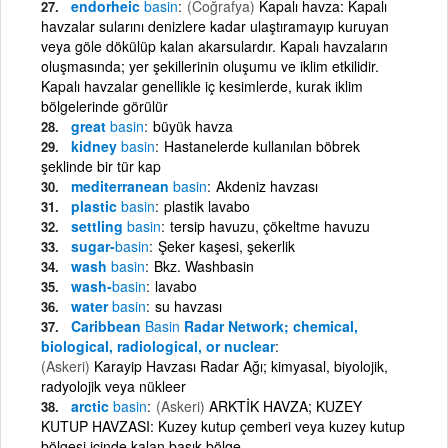
endorheic
basin
(Coğrafya)
Kapalı havza: Kapalı
havzalar sularını denizlere kadar ulaştıramayıp kuruyan
veya göle dökülüp kalan akarsulardır. Kapalı havzaların
oluşmasında; yer şekillerinin oluşumu ve iklim etkilidir.
Kapalı havzalar genellikle iç kesimlerde, kurak iklim
bölgelerinde görülür
great
basin
büyük havza
kidney
basin
Hastanelerde kullanılan böbrek
şeklinde bir tür kap
mediterranean
basin
Akdeniz havzası
plastic
basin
plastik lavabo
settling
basin
tersip havuzu, çökeltme havuzu
sugar-
basin
Şeker kaşesi, şekerlik
wash
basin
Bkz. Washbasin
wash-
basin
lavabo
water
basin
su havzası
Caribbean
Basin
Radar Network; chemical,
biological, radiological, or nuclear
(Askeri)
Karayip Havzası Radar Ağı; kimyasal, biyolojik,
radyolojik veya nükleer
arctic
basin
(Askeri)
ARKTİK HAVZA; KUZEY
KUTUP HAVZASI: Kuzey kutup çemberi veya kuzey kutup
bölgesi içinde kalan basık bölge