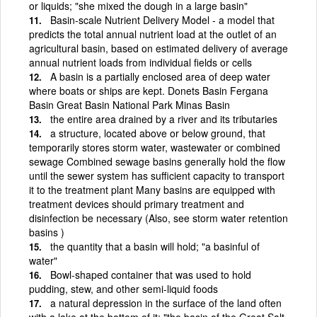
or liquids; "she mixed the dough in a large basin"
Basin-scale Nutrient Delivery Model - a model that
predicts the total annual nutrient load at the outlet of an
agricultural basin, based on estimated delivery of average
annual nutrient loads from individual fields or cells
A basin is a partially enclosed area of deep water
where boats or ships are kept. Donets Basin Fergana
Basin Great Basin National Park Minas Basin
the entire area drained by a river and its tributaries
a structure, located above or below ground, that
temporarily stores storm water, wastewater or combined
sewage Combined sewage basins generally hold the flow
until the sewer system has sufficient capacity to transport
it to the treatment plant Many basins are equipped with
treatment devices should primary treatment and
disinfection be necessary (Also, see storm water retention
basins )
the quantity that a basin will hold; "a basinful of
water"
Bowl-shaped container that was used to hold
pudding, stew, and other semi-liquid foods
a natural depression in the surface of the land often
with a lake at the bottom of it; "the basin of the Great Salt