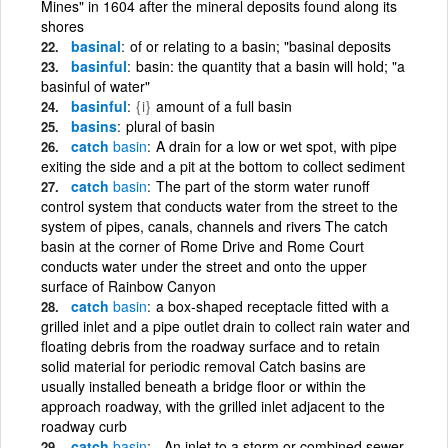
Mines" in 1604 after the mineral deposits found along its
shores
basinal
of or relating to a basin; "basinal deposits
basinful
basin: the quantity that a basin will hold; "a
basinful of water"
basinful
{i}
amount of a full basin
basins
plural of basin
catch
basin
A drain for a low or wet spot, with pipe
exiting the side and a pit at the bottom to collect sediment
catch
basin
The part of the storm water runoff
control system that conducts water from the street to the
system of pipes, canals, channels and rivers The catch
basin at the corner of Rome Drive and Rome Court
conducts water under the street and onto the upper
surface of Rainbow Canyon
catch
basin
a box-shaped receptacle fitted with a
grilled inlet and a pipe outlet drain to collect rain water and
floating debris from the roadway surface and to retain
solid material for periodic removal Catch basins are
usually installed beneath a bridge floor or within the
approach roadway, with the grilled inlet adjacent to the
roadway curb
catch
basin
An inlet to a storm or combined sewer