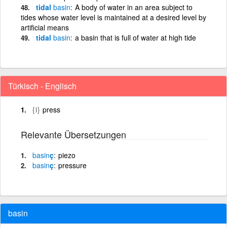
tidal
basin
A body of water in an area subject to
tides whose water level is maintained at a desired level by
artificial means
tidal
basin
a basin that is full of water at high tide
Türkisch - Englisch
{i}
press
Relevante Übersetzungen
basin
ç
piezo
basin
ç
pressure
basin