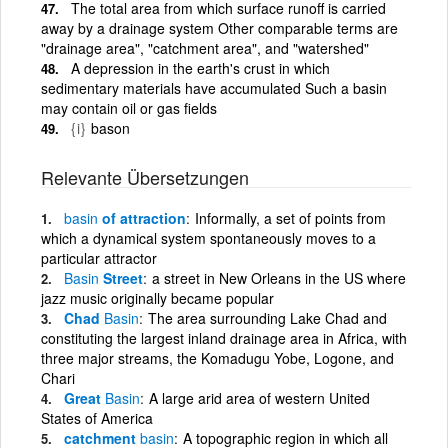
The total area from which surface runoff is carried
away by a drainage system Other comparable terms are
"drainage area", "catchment area", and "watershed"
A depression in the earth's crust in which
sedimentary materials have accumulated Such a basin
may contain oil or gas fields
{i}
bason
Relevante Übersetzungen
basin
of attraction
Informally, a set of points from
which a dynamical system spontaneously moves to a
particular attractor
Basin
Street
a street in New Orleans in the US where
jazz music originally became popular
Chad
Basin
The area surrounding Lake Chad and
constituting the largest inland drainage area in Africa, with
three major streams, the Komadugu Yobe, Logone, and
Chari
Great
Basin
A large arid area of western United
States of America
catchment
basin
A topographic region in which all