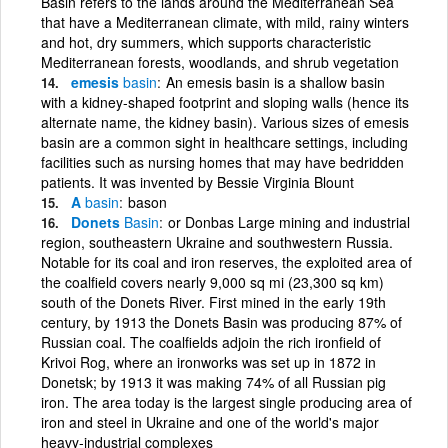
Basin refers to the lands around the Mediterranean Sea
that have a Mediterranean climate, with mild, rainy winters
and hot, dry summers, which supports characteristic
Mediterranean forests, woodlands, and shrub vegetation
emesis
basin
An emesis basin is a shallow basin
with a kidney-shaped footprint and sloping walls (hence its
alternate name, the kidney basin). Various sizes of emesis
basin are a common sight in healthcare settings, including
facilities such as nursing homes that may have bedridden
patients. It was invented by Bessie Virginia Blount
A
basin
bason
Donets
Basin
or Donbas Large mining and industrial
region, southeastern Ukraine and southwestern Russia.
Notable for its coal and iron reserves, the exploited area of
the coalfield covers nearly 9,000 sq mi (23,300 sq km)
south of the Donets River. First mined in the early 19th
century, by 1913 the Donets Basin was producing 87% of
Russian coal. The coalfields adjoin the rich ironfield of
Krivoi Rog, where an ironworks was set up in 1872 in
Donetsk; by 1913 it was making 74% of all Russian pig
iron. The area today is the largest single producing area of
iron and steel in Ukraine and one of the world's major
heavy-industrial complexes