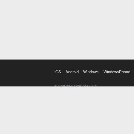
iOS
Android
Windows
WindowsPhone
© 1999-2026 Sesli Sözlük™
20 dilde online sözlük. 20 milyondan fazla sözcük ve anl
kelimesi. Yazım Türkçeleştirici ile hatalı Türkçe metinl
İngilizce kelime haznenizi arttıracak kelime oyunları. 
seslendirilişini otomatik dinlemek için ayarlardan isteğin