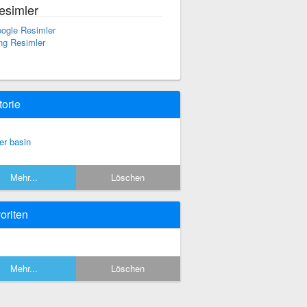
esimler
ogle Resimler
ng Resimler
torie
ver basin
Mehr...
Löschen
oriten
Mehr...
Löschen