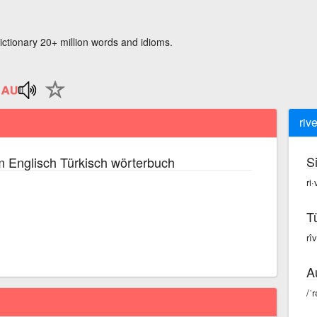
ictionary 20+ million words and idioms.
riv
S
 Englisch Türkisch wörterbuch
ri
T
rî
A
/ˈ