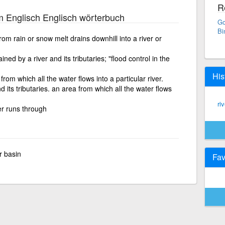
R
 Englisch Englisch wörterbuch
Go
Bi
om rain or snow melt drains downhill into a river or
ned by a river and its tributaries; "flood control in the
His
 from which all the water flows into a particular river.
 its tributaries. an area from which all the water flows
ri
ver runs through
er basin
Fav