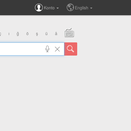
Konto
English
ç
ı
ğ
ö
ş
ü
â