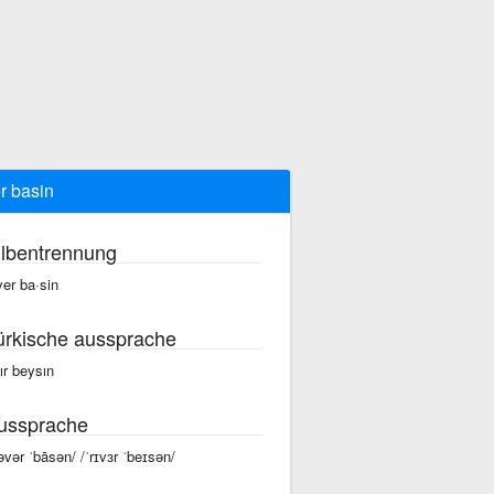
er basin
ilbentrennung
·ver ba·sin
ürkische aussprache
vır beysın
ussprache
rəvər ˈbāsən/ /ˈrɪvɜr ˈbeɪsən/