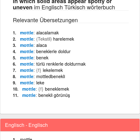
in which solid areas appear spotty or
im Englisch Türkisch wörterbuch
uneven
Relevante Übersetzungen
mottle
alacalamak
mottle
(Tekstil)
harelemek
mottle
alaca
mottle
beneklerle doldur
mottle
benek
mottle
türlü renklerle doldurmak
mottle
{f}
lekelemek
mottle
mottledbenekli
mottle
leke
mottle
{f}
beneklemek
mottle
benekli görünüş
Englisch - Englisch
mottle