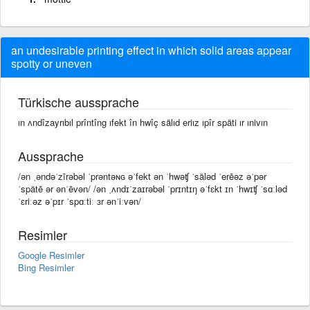
an undesirable printing effect in which solid areas appear
spotty or uneven
Türkische aussprache
ın ʌndîzayrıbıl prîntîng ıfekt în hwîç sälıd eriız ıpîr späti ır ınivın
Aussprache
/ən ˌəndəˈzīrəbəl ˈprəntəɴɢ əˈfekt ən ˈhwəʧ ˈsäləd ˈerēəz əˈpər
ˈspätē ər ənˈēvən/ /ən ˌʌndɪˈzaɪrəbəl ˈprɪntɪŋ əˈfɛkt ɪn ˈhwɪʧ ˈsɑːləd
ˈɛriːəz əˈpɪr ˈspɑːtiː ɜr ənˈiːvən/
Resimler
Google Resimler
Bing Resimler