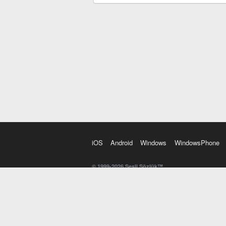
iOS
Android
Windows
WindowsPhone
© 1999-2026 Sesli Sözlük™
20 dilde online sözlük. 20 milyondan fazla sözcük ve anl
kelimesi. Yazım Türkçeleştirici ile hatalı Türkçe metinl
İngilizce kelime haznenizi arttıracak kelime oyunları. 
seslendirilişini otomatik dinlemek için ayarlardan isteğin