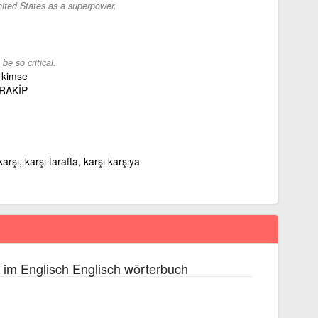
United States as a superpower.
 be so critical.
n kimse
RAKİP
arşı, karşı tarafta, karşı karşıya
im Englisch Englisch wörterbuch