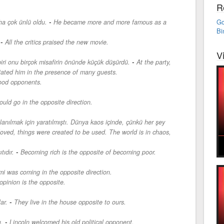
R
-
Go
ha çok ünlü oldu.
He became more and more famous as a
Bi
-
All the critics praised the new movie.
V
-
biri onu birçok misafirin önünde küçük düşürdü.
At the party,
liated him in the presence of many guests.
ood opponents.
uld go in the opposite direction.
lanılmak için yaratılmıştı. Dünya kaos içinde, çünkü her şey
oved, things were created to be used. The world is in chaos,
-
ıdır.
Becoming rich is the opposite of becoming poor.
i was coming in the opposite direction.
opinion is the opposite.
-
ar.
They live in the house opposite to ours.
-
ı.
Lincoln welcomed his old political opponent.