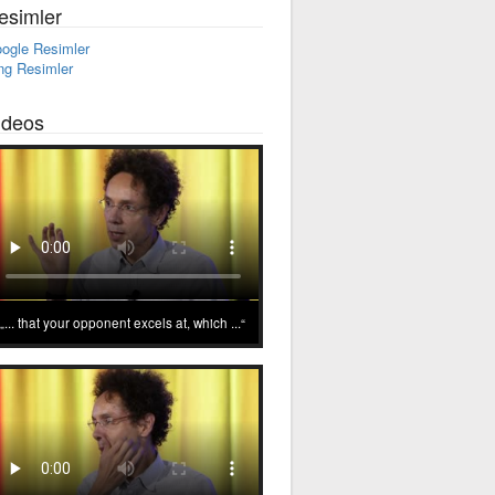
esimler
ogle Resimler
ng Resimler
ideos
... that your opponent excels at, which ...