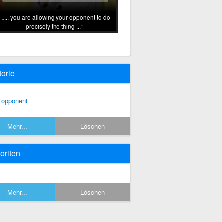
... you are allowing your opponent to do
precisely the thing ...
torie
 opponent
Mehr...
Löschen
oriten
Mehr...
Löschen