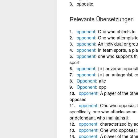
opposite
Relevante Übersetzungen
opponent
One who objects to
opponent
One who attempts to
opponent
An individual or grou
opponent
In team sports, a pl
opponent
one who supports the
sport
opponent
{a}
adverse, opposit
opponent
{n}
an antagonist, co
Opponent
aite
Opponent
opp
opponent
A player of the oth
opposed
opponent
One who opposes in 
specifically, one who attacks some t
or defendant, who maintains it
opponent
characterized by ac
opponent
One who opposes; a
opponent
A player of the oth