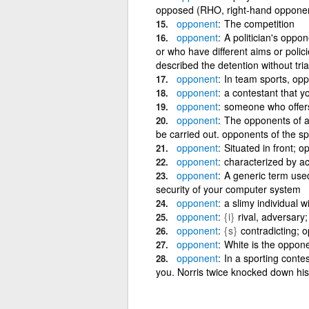
opposed (RHO, right-hand opponen
opponent
The competition
opponent
A politician's oppon
or who have different aims or poli
described the detention without tria
opponent
In team sports, op
opponent
a contestant that 
opponent
someone who offers
opponent
The opponents of an
be carried out. opponents of the s
opponent
Situated in front; 
opponent
characterized by ac
opponent
A generic term used
security of your computer system
opponent
a slimy individual w
opponent
{i}
rival, adversary
opponent
{s}
contradicting; 
opponent
White is the oppone
opponent
In a sporting conte
you. Norris twice knocked down his 