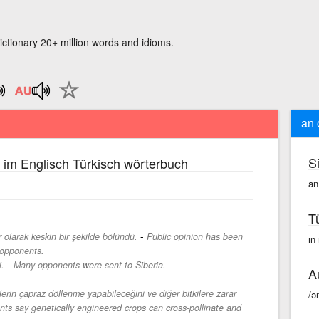
ictionary 20+ million words and idioms.
an 
S
im Englisch Türkisch wörterbuch
an
T
-
 olarak keskin bir şekilde bölündü.
Public opinion has been
ın
 opponents.
-
i.
Many opponents were sent to Siberia.
A
ilerin çapraz döllenme yapabileceğini ve diğer bitkilere zarar
/ə
ts say genetically engineered crops can cross-pollinate and