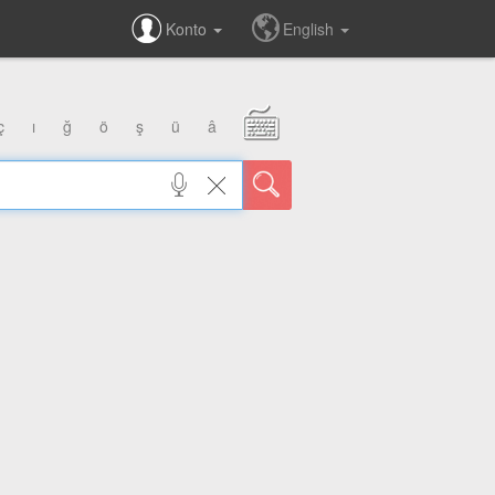
Konto
English
ç
ı
ğ
ö
ş
ü
â