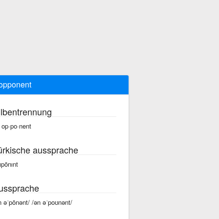
opponent
ilbentrennung
 op·po·nent
ürkische aussprache
 ıpōnınt
ussprache
n əˈpōnənt/ /ən əˈpoʊnənt/