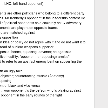
t; LHO, left-hand opponent)
ents are other politicians who belong to a different party
cies. Mr Kennedy's opponent in the leadership contest He
l of political opponents as a cowardly act. = adversary
ponents are players on opposite teams
you are matched against
 opposition
 idea or policy do not agree with it and do not want it to
pread of nuclear weapons supporter
opposite; hence, opposing; adverse; antagonistic
tive hostility; "opponent (or opposing) armies"
 to refer to an abstract enemy bent on subverting the
ith an ugly face
; objector; counteracting muscle (Anatomy)
opposing
nt of black and vice-versa
st, your opponent is the person who is playing against
opponent in the early rounds of the fight