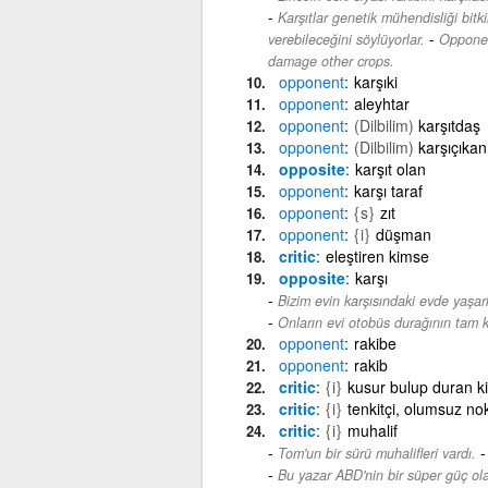
Karşıtlar genetik mühendisliği bitk
-
verebileceğini söylüyorlar.
Opponen
damage other crops.
opponent
karşıki
opponent
aleyhtar
opponent
(Dilbilim)
karşıtdaş
opponent
(Dilbilim)
karşıçıkan
opposite
karşıt olan
opponent
karşı taraf
opponent
{s}
zıt
opponent
{i}
düşman
critic
eleştiren kimse
opposite
karşı
Bizim evin karşısındaki evde yaşarl
Onların evi otobüs durağının tam k
opponent
rakibe
opponent
rakib
critic
{i}
kusur bulup duran k
critic
{i}
tenkitçi, olumsuz no
critic
{i}
muhalif
Tom'un bir sürü muhalifleri vardı.
Bu yazar ABD'nin bir süper güç ola