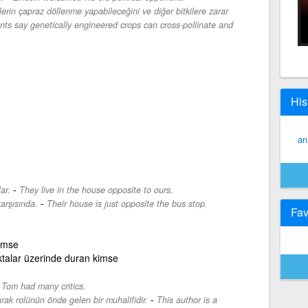
ilerin çapraz döllenme yapabileceğini ve diğer bitkilere zarar
ts say genetically engineered crops can cross-pollinate and
His
an
-
ar.
They live in the house opposite to ours.
-
arşısında.
Their house is just opposite the bus stop.
Fav
imse
ktalar üzerinde duran kimse
-
Tom had many critics.
-
rak rolünün önde gelen bir muhalifidir.
This author is a