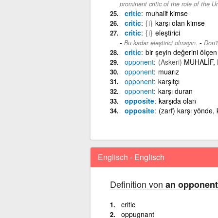
prominent critic of the role of the 
critic
muhalif kimse
critic
{i}
karşı olan kimse
critic
{i}
eleştirici
-
Bu kadar eleştirici olmayın.
Don't
critic
bir şeyin değerini öIçe
opponent
(Askeri)
MUHALİF, 
opponent
muarız
opponent
karşıtçı
opponent
karşı duran
opposite
karşıda olan
opposite
(zarf) karşı yönde, k
Englisch - Englisch
Definition von
an opponent
critic
oppugnant