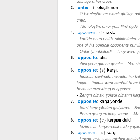
damage other crops.
critic
{i}
eleştirmen
O bir eleştirmen olarak gittikçe da
critic.
Tüm eleştirmenler yeni filmi öğdü.
opponent
{i}
rakip
Partide,onun politik rakiplerinden 
one of his political opponents humi
-
Onlar iyi rakiplerdi.
They were g
opposite
aksi
-
Aksi yöne gitmen gerekir.
You sho
opposite
{s}
karşıt
İnsanlar sevilmek, nesneler ise kul
-
karşıt.
People were created to be l
because everything is opposite.
Zengin olmak, yoksul olmanın karşıt
opposite
karşı yönde
-
Sami karşı yönden geliyordu.
Sam
-
Benim görüşüm karşı yönde.
My 
opposite
{e}
karşısındaki
Bizim evin karşısındaki evde yaşarl
opponent
{s}
karşı
Lincoln eski siyasi rakibini karşılad