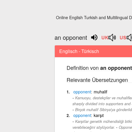
Online English Turkish and Multilingual D
an opponent
Englisch - Türkisch
Definition von
an opponent
Relevante Übersetzungen
opponent
muhalif
Kamuoyu, destekçiler ve muhalifler
sharply divided into supporters and
Birçok muhalif Sibirya'ya gönderild
opponent
karşıt
Karşıtlar genetik mühendisliği bitk
-
verebileceğini söylüyorlar.
Opponen