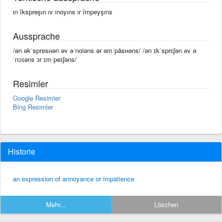
ın îkspreşın ıv ınoyıns ır împeyşıns
Aussprache
/ən əkˈspresʜən əv əˈnoiəns ər əmˈpāsʜəns/ /ən ɪkˈsprɛʃən əv ə
ˈnɔɪəns ɜr ɪmˈpeɪʃəns/
Resimler
Google Resimler
Bing Resimler
Historie
an expression of annoyance or impatience
Mehr...
Löschen