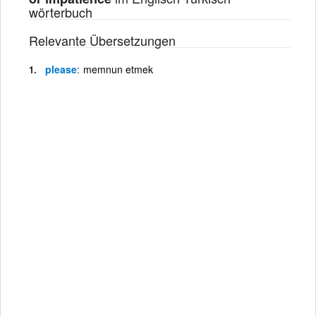
wörterbuch
Relevante Übersetzungen
please
memnun etmek