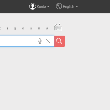
Konto
English
ç
ı
ğ
ö
ş
ü
â