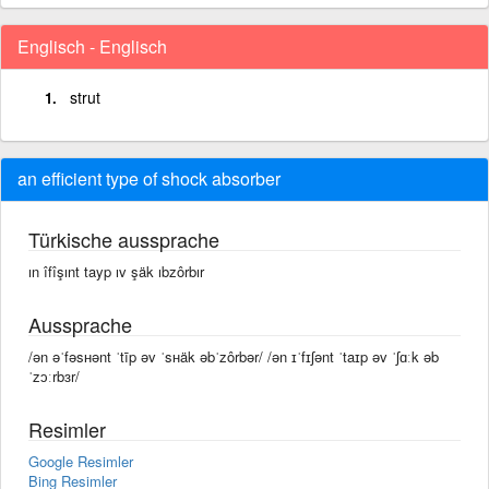
Englisch - Englisch
strut
an efficient type of shock absorber
Türkische aussprache
ın îfîşınt tayp ıv şäk ıbzôrbır
Aussprache
/ən əˈfəsʜənt ˈtīp əv ˈsʜäk əbˈzôrbər/ /ən ɪˈfɪʃənt ˈtaɪp əv ˈʃɑːk əb
ˈzɔːrbɜr/
Resimler
Google Resimler
Bing Resimler