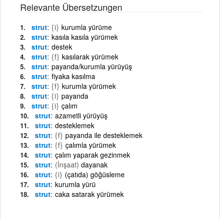
Relevante Übersetzungen
strut
{i}
kurumla yürüme
strut
kasıla kasıla yürümek
strut
destek
strut
{f}
kasılarak yürümek
strut
payanda/kurumla yürüyüş
strut
fiyaka kasılma
strut
{f}
kurumla yürümek
strut
{i}
payanda
strut
{i}
çalım
strut
azametli yürüyüş
strut
desteklemek
strut
{f}
payanda ile desteklemek
strut
{f}
çalımla yürümek
strut
çalım yaparak gezinmek
strut
(İnşaat)
dayanak
strut
{i}
(çatıda) göğüsleme
strut
kurumla yürü
strut
caka satarak yürümek