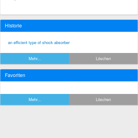
Historie
an efficient type of shock absorber
Mehr...
Löschen
Favoriten
Mehr...
Löschen