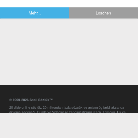
Mehr...
Löschen
© 1999-2026 Sesli Sözlük™
20 dilde online sözlük. 20 milyondan fazla sözcük ve anlamı üç farklı aksanda
dinleme seçeneği. Cümle ve Videolar ile zenginleştirilmiş içerik. Etimoloji, Eş ve
Zıt anlamlar, kelime okunuşları ve günün kelimesi. Yazım Türkçeleştirici ile hatalı
Türkçe metinleri düzeltme. iOS, Android ve Windows mobil platformlarda online
ve offline sözlük programları. Sesli Sözlük garantisinde Profesyonel çeviri
hizmetleri. İngilizce kelime haznenizi arttıracak kelime oyunları. Ayarlar
bölümünü kullarak çevirisini görmek istediğiniz sözlükleri seçme ve aynı