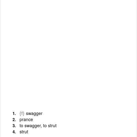
{f}
swagger
prance
to swagger, to strut
strut