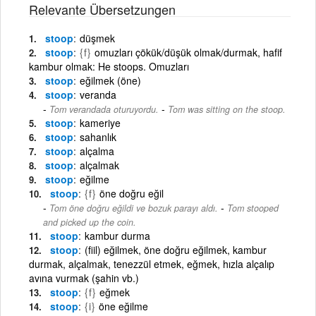
Relevante Übersetzungen
stoop
düşmek
stoop
{f}
omuzları çökük/düşük olmak/durmak, hafif
kambur olmak: He stoops. Omuzları
stoop
eğilmek (öne)
stoop
veranda
-
Tom verandada oturuyordu.
Tom was sitting on the stoop.
stoop
kameriye
stoop
sahanlık
stoop
alçalma
stoop
alçalmak
stoop
eğilme
stoop
{f}
öne doğru eğil
-
Tom öne doğru eğildi ve bozuk parayı aldı.
Tom stooped
and picked up the coin.
stoop
kambur durma
stoop
(fiil) eğilmek, öne doğru eğilmek, kambur
durmak, alçalmak, tenezzül etmek, eğmek, hızla alçalıp
avına vurmak (şahin vb.)
stoop
{f}
eğmek
stoop
{i}
öne eğilme