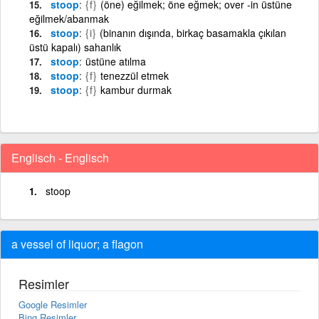
stoop
{f}
(öne) eğilmek; öne eğmek; over -in üstüne
eğilmek/abanmak
stoop
{i}
(binanın dışında, birkaç basamakla çıkılan
üstü kapalı) sahanlık
stoop
üstüne atılma
stoop
{f}
tenezzül etmek
stoop
{f}
kambur durmak
Englisch - Englisch
stoop
a vessel of liquor; a flagon
Resimler
Google Resimler
Bing Resimler