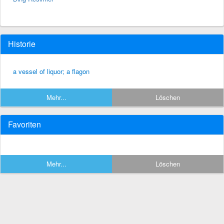
Historie
a vessel of liquor; a flagon
Mehr...
Löschen
Favoriten
Mehr...
Löschen