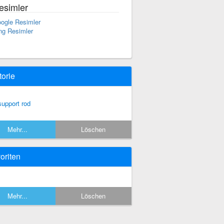
esimler
ogle Resimler
ng Resimler
torie
support rod
Mehr...
Löschen
oriten
Mehr...
Löschen