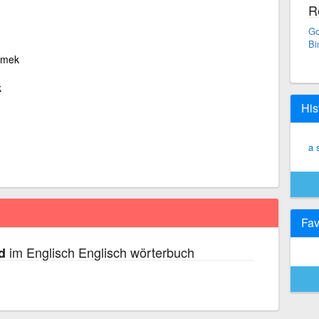
R
Go
Bi
emek
k
His
a 
Fav
im Englisch Englisch wörterbuch
d