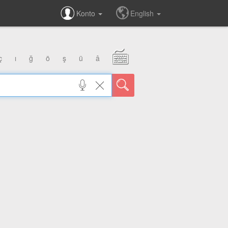
Konto
English
ç
ı
ğ
ö
ş
ü
â