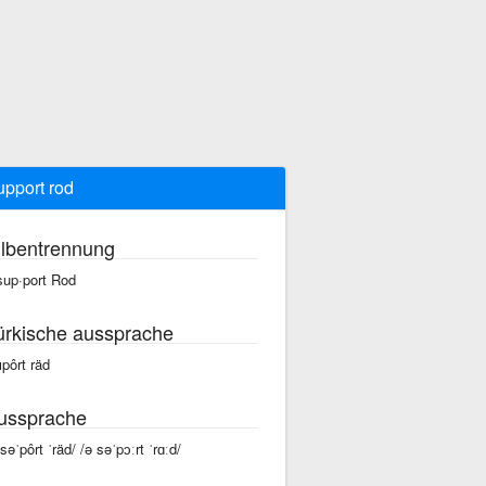
upport rod
ilbentrennung
sup·port Rod
ürkische aussprache
ıpôrt räd
ussprache
 səˈpôrt ˈräd/ /ə səˈpɔːrt ˈrɑːd/