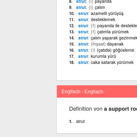
strut
{i}
payanda
strut
{i}
çalım
strut
azametli yürüyüş
strut
desteklemek
strut
{f}
payanda ile destekl
strut
{f}
çalımla yürümek
strut
çalım yaparak gezinme
strut
(İnşaat)
dayanak
strut
{i}
(çatıda) göğüsleme
strut
kurumla yürü
strut
caka satarak yürümek
Englisch - Englisch
Definition von
a support ro
strut