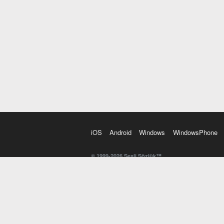
iOS
Android
Windows
WindowsPhone
© 1999-2026 Sesli Sözlük™
20 dilde online sözlük. 20 milyondan fazla sözcük ve anl
kelimesi. Yazım Türkçeleştirici ile hatalı Türkçe metinl
İngilizce kelime haznenizi arttıracak kelime oyunları. 
seslendirilişini otomatik dinlemek için ayarlardan isteğin