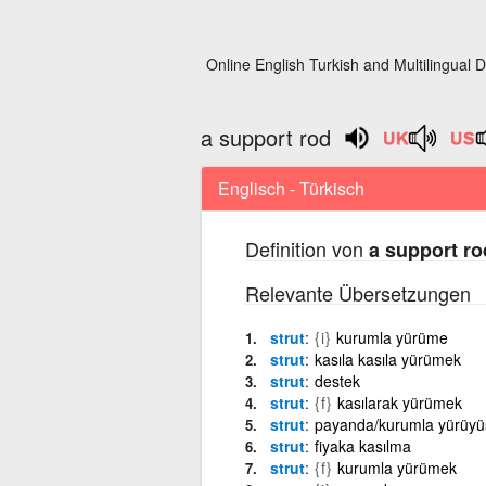
Online English Turkish and Multilingual D
a support rod
Englisch - Türkisch
Definition von
a support ro
Relevante Übersetzungen
strut
{i}
kurumla yürüme
strut
kasıla kasıla yürümek
strut
destek
strut
{f}
kasılarak yürümek
strut
payanda/kurumla yürüyü
strut
fiyaka kasılma
strut
{f}
kurumla yürümek