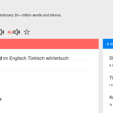
ictionary 20+ million words and idioms.
a s
S
im Englisch Türkisch wörterbuch
d
a 
T
ı s
A
ş
/ə