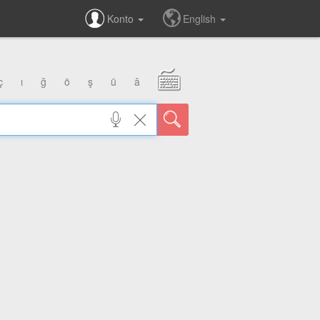
Konto
English
ç
ı
ğ
ö
ş
ü
â