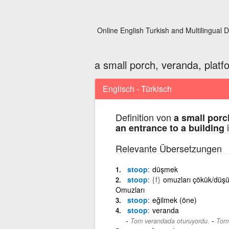
Online English Turkish and Multilingual D
a small porch, veranda, platfo
Englisch - Türkisch
Definition von
a small porc
i
an entrance to a building
Relevante Übersetzungen
stoop
düşmek
stoop
{f}
omuzları çökük/düşü
Omuzları
stoop
eğilmek (öne)
stoop
veranda
-
Tom verandada oturuyordu.
Tom 