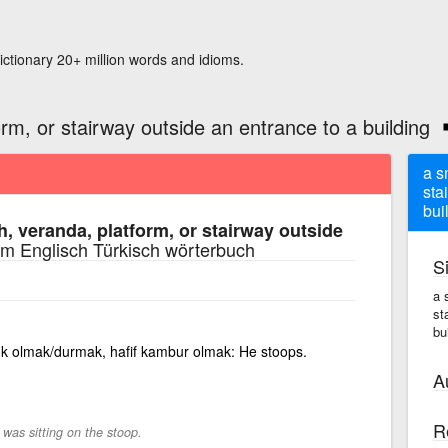
ictionary 20+ million words and idioms.
rm, or stairway outside an entrance to a building
a s
sta
bui
h, veranda, platform, or stairway outside
m Englisch Türkisch wörterbuch
S
a 
st
bu
k olmak/durmak, hafif kambur olmak: He stoops.
A
R
was sitting on the stoop.