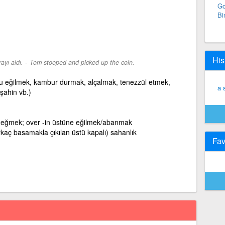
Go
Bi
His
-
yı aldı.
Tom stooped and picked up the coin.
ğru eğilmek, kambur durmak, alçalmak, tenezzül etmek,
a 
şahin vb.)
 eğmek; over -in üstüne eğilmek/abanmak
rkaç basamakla çıkılan üstü kapalı) sahanlık
Fav