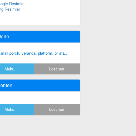
ogle Resimler
ng Resimler
torie
small porch, veranda, platform, or sta..
Mehr...
Löschen
oriten
Mehr...
Löschen