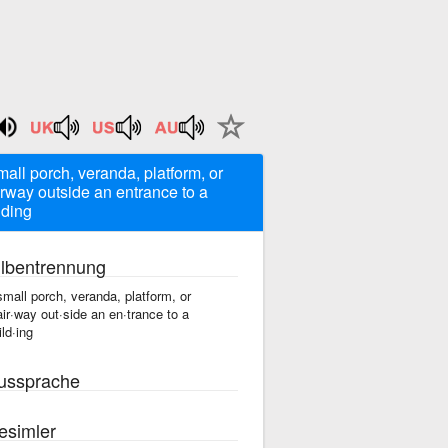
mall porch, veranda, platform, or
irway outside an entrance to a
lding
ilbentrennung
small porch, veranda, platform, or
air·way out·side an en·trance to a
ild·ing
ussprache
esimler