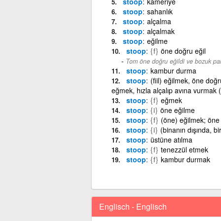
stoop
kameriye
stoop
sahanlık
stoop
alçalma
stoop
alçalmak
stoop
eğilme
stoop
{f}
öne doğru eğil
Tom öne doğru eğildi ve bozuk para
stoop
kambur durma
stoop
(fiil) eğilmek, öne do
eğmek, hızla alçalıp avına vurmak (
stoop
{f}
eğmek
stoop
{i}
öne eğilme
stoop
{f}
(öne) eğilmek; öne
stoop
{i}
(binanın dışında, bi
stoop
üstüne atılma
stoop
{f}
tenezzül etmek
stoop
{f}
kambur durmak
Englisch - Englisch