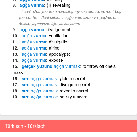
açığa
vurma
{i}
revealing
I can't stop you from revealing my secrets. However, I beg
-
you not to.
Seni sırlarımı açığa vurmaktan vazgeçiremem.
Ancak, yapmaman için yalvarıyorum.
açığa
vurma
divulgement
açığa
vurma
ventilation
açığa
vurma
divulgation
açığa
vurma
airing
açığa
vurma
apocalypse
açığa
vurma
expose
gerçek yüzünü
açığa
vurmak
to throw off one's
mask
sırrı
açığa
vurmak
yield a secret
sırrı
açığa
vurmak
divulge a secret
sırrı
açığa
vurmak
reveal a secret
sırrı
açığa
vurmak
betray a secret
Türkisch - Türkisch