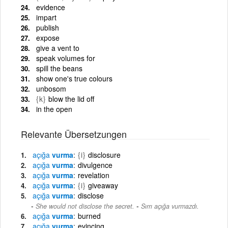
evidence
impart
publish
expose
give a vent to
speak volumes for
spill the beans
show one's true colours
unbosom
{k}
blow the lid off
in the open
Relevante Übersetzungen
açığa
vurma
{i}
disclosure
açığa
vurma
divulgence
açığa
vurma
revelation
açığa
vurma
{i}
giveaway
açığa
vurma
disclose
-
She would not disclose the secret.
Sırrı açığa vurmazdı.
açığa
vurma
burned
açığa
vurma
evincing