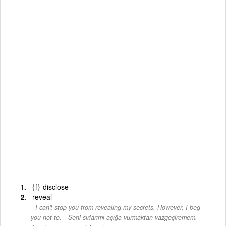
{f}
disclose
reveal
I can't stop you from revealing my secrets. However, I beg
-
you not to.
Seni sırlarımı açığa vurmaktan vazgeçiremem.