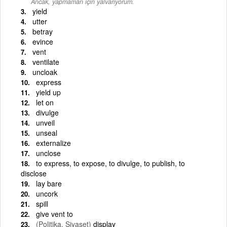
Ancak, yapmaman için yalvarıyorum.
yield
utter
betray
evince
vent
ventilate
uncloak
express
yield up
let on
divulge
unveil
unseal
externalize
unclose
to express, to expose, to divulge, to publish, to
disclose
lay bare
uncork
spill
give vent to
(Politika, Siyaset)
display