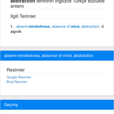
teriminin İngilizce Türkçe sözlükte
abstraction
anlamı
İlgili Terimler
absent
-mindedness,
absence
of
mind,
abstraction
d
algınlık
absent-mindedness, absence of mind, abstraction
Resimler
Google Resimler
Bing Resimler
Geçmiş