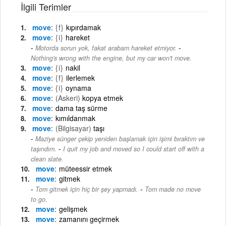
İlgili Terimler
move
{f}
kıpırdamak
move
{i}
hareket
-
Motorda sorun yok, fakat arabam hareket etmiyor.
Nothing's wrong with the engine, but my car won't move.
move
{i}
nakil
move
{f}
ilerlemek
move
{i}
oynama
move
(Askeri)
kopya etmek
move
dama taş sürme
move
kımıldanmak
move
(Bilgisayar)
taşı
Maziye sünger çekip yeniden başlamak için işimi bıraktım ve
-
taşındım.
I quit my job and moved so I could start off with a
clean slate.
move
müteessir etmek
move
gitmek
-
Tom gitmek için hiç bir şey yapmadı.
Tom made no move
to go.
move
gelişmek
move
zamanını geçirmek