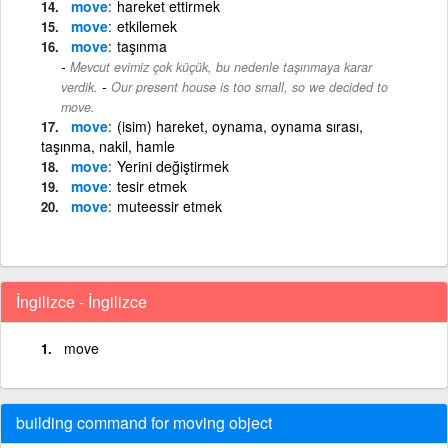
move
hareket ettirmek
move
etkilemek
move
taşınma
Mevcut evimiz çok küçük, bu nedenle taşınmaya karar
-
verdik.
Our present house is too small, so we decided to
move.
move
(isim) hareket, oynama, oynama sırası,
taşınma, nakil, hamle
move
Yerini değiştirmek
move
tesir etmek
move
muteessir etmek
İngilizce - İngilizce
move
building command for moving object