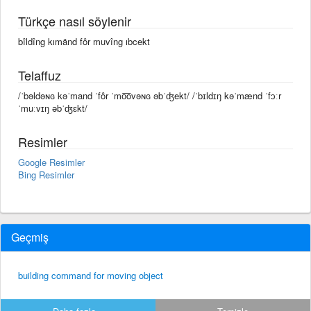
Türkçe nasıl söylenir
bîldîng kımänd fôr muvîng ıbcekt
Telaffuz
/ˈbəldəɴɢ kəˈmand ˈfôr ˈmo͞ovəɴɢ əbˈʤekt/ /ˈbɪldɪŋ kəˈmænd ˈfɔːr
ˈmuːvɪŋ əbˈʤɛkt/
Resimler
Google Resimler
Bing Resimler
Geçmiş
building command for moving object