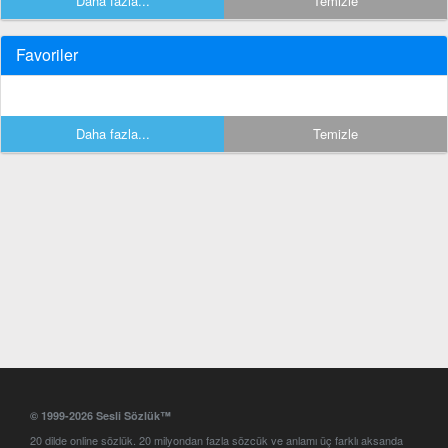
Daha fazla...
Temizle
Favoriler
Daha fazla...
Temizle
© 1999-2026 Sesli Sözlük™
20 dilde online sözlük. 20 milyondan fazla sözcük ve anlamı üç farklı aksanda