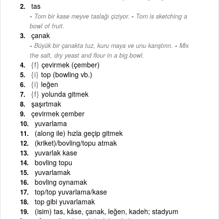
tas
-
Tom bir kase meyve taslağı çiziyor.
Tom is sketching a
bowl of fruit.
çanak
-
Büyük bir çanakta tuz, kuru maya ve unu karıştırın.
Mix
the salt, dry yeast and flour in a big bowl.
{f}
çevirmek (çember)
{i}
top (bowling vb.)
{i}
leğen
{f}
yolunda gitmek
şaşırtmak
çevirmek çember
yuvarlama
(along ile) hızla geçip gitmek
(kriket)/bovling/topu atmak
yuvarlak kase
bovling topu
yuvarlamak
bovling oynamak
top/top yuvarlama/kase
top gibi yuvarlamak
(isim) tas, kâse, çanak, leğen, kadeh; stadyum