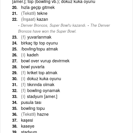
[amer.]; top (bowling vb.); dokuz kuka oyunu
hızla geçip gitmek
(Tekstil)
tekne
(İnşaat)
kazan
-
Denver Broncos, Super Bowl'u kazandı.
The Denver
Broncos have won the Super Bowl.
{f}
yuvarlanmak
birkaç tip top oyunu
/bovling/topu atmak
{i}
kadeh
bowl over vurup devirmek
bowl yuvarla
{f}
kriket top atmak
{i}
dokuz kuka oyunu
{f}
tıkırında olmak
{f}
bowling oynamak
{i}
stadyum [amer.]
pusula tası
bowling topu
(Tekstil)
hazne
kaşesi
kaseye
stadyum