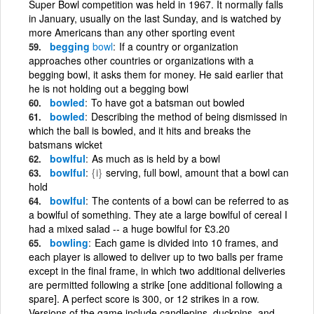
Super Bowl competition was held in 1967. It normally falls
in January, usually on the last Sunday, and is watched by
more Americans than any other sporting event
begging
bowl
If a country or organization
approaches other countries or organizations with a
begging bowl, it asks them for money. He said earlier that
he is not holding out a begging bowl
bowled
To have got a batsman out bowled
bowled
Describing the method of being dismissed in
which the ball is bowled, and it hits and breaks the
batsmans wicket
bowlful
As much as is held by a bowl
bowlful
{i}
serving, full bowl, amount that a bowl can
hold
bowlful
The contents of a bowl can be referred to as
a bowlful of something. They ate a large bowlful of cereal I
had a mixed salad -- a huge bowlful for £3.20
bowling
Each game is divided into 10 frames, and
each player is allowed to deliver up to two balls per frame
except in the final frame, in which two additional deliveries
are permitted following a strike [one additional following a
spare]. A perfect score is 300, or 12 strikes in a row.
Versions of the game include candlepins, duckpins, and