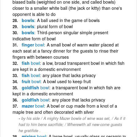
biased balls (weighted on one side, and called bowls)
closer to a smaller white ball (the jack or kitty) than one's
opponent is able to do
bowls
A ball used in the game of bowls
bowls
plural form of bowl
bowls
Third-person singular simple present
indicative form of bowl
finger
bowl
A small bowl of warm water placed at
each seat at a fancy dinner for the guests to rinse their
fingers with between courses
fish
bowl
a low, broad transparent bowl in which fish
are kept in a domestic environment
fish
bowl
any place that lacks privacy
fruit
bowl
A bowl used to keep fruit
goldfish
bowl
a transparent bowl in which fish are
kept in a domestic environment
goldfish
bowl
any place that lacks privacy
mazer
bowl
A bowl or cup made from a knot of a
maple tree and often decorated with silver
by his side / A mighty Mazer bowle of wine was set, / As if it
had to him bene sacrifide; / Wherewith all new-come guests
he gratifide .
mixing
bowl
A large bowl, usually glass or ceramic in