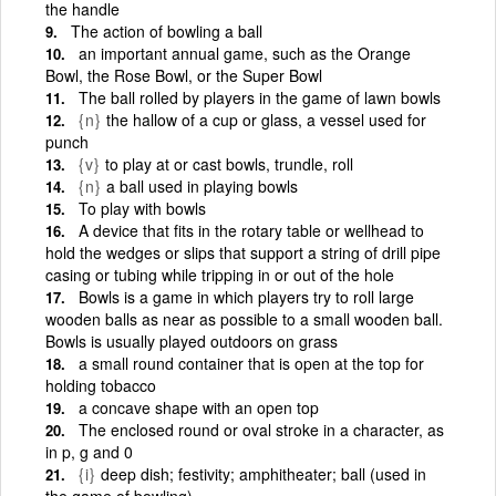
the handle
The action of bowling a ball
an important annual game, such as the Orange
Bowl, the Rose Bowl, or the Super Bowl
The ball rolled by players in the game of lawn bowls
{n}
the hallow of a cup or glass, a vessel used for
punch
{v}
to play at or cast bowls, trundle, roll
{n}
a ball used in playing bowls
To play with bowls
A device that fits in the rotary table or wellhead to
hold the wedges or slips that support a string of drill pipe
casing or tubing while tripping in or out of the hole
Bowls is a game in which players try to roll large
wooden balls as near as possible to a small wooden ball.
Bowls is usually played outdoors on grass
a small round container that is open at the top for
holding tobacco
a concave shape with an open top
The enclosed round or oval stroke in a character, as
in p, g and 0
{i}
deep dish; festivity; amphitheater; ball (used in
the game of bowling)