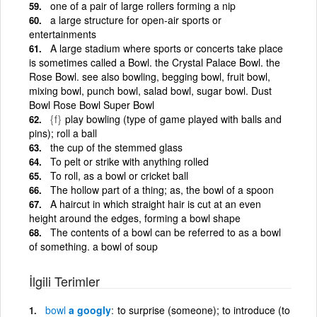
one of a pair of large rollers forming a nip
a large structure for open-air sports or
entertainments
A large stadium where sports or concerts take place
is sometimes called a Bowl. the Crystal Palace Bowl. the
Rose Bowl. see also bowling, begging bowl, fruit bowl,
mixing bowl, punch bowl, salad bowl, sugar bowl. Dust
Bowl Rose Bowl Super Bowl
{f}
play bowling (type of game played with balls and
pins); roll a ball
the cup of the stemmed glass
To pelt or strike with anything rolled
To roll, as a bowl or cricket ball
The hollow part of a thing; as, the bowl of a spoon
A haircut in which straight hair is cut at an even
height around the edges, forming a bowl shape
The contents of a bowl can be referred to as a bowl
of something. a bowl of soup
İlgili Terimler
bowl
a googly
to surprise (someone); to introduce (to