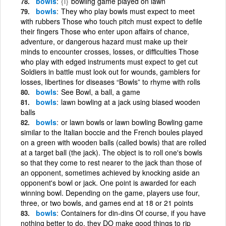
bowls
{i}
bowling game played on lawn
bowls
They who play bowls must expect to meet
with rubbers Those who touch pitch must expect to defile
their fingers Those who enter upon affairs of chance,
adventure, or dangerous hazard must make up their
minds to encounter crosses, losses, or difficulties Those
who play with edged instruments must expect to get cut
Soldiers in battle must look out for wounds, gamblers for
losses, libertines for diseases “Bowls” to rhyme with rolls
bowls
See Bowl, a ball, a game
bowls
lawn bowling at a jack using biased wooden
balls
bowls
or lawn bowls or lawn bowling Bowling game
similar to the Italian boccie and the French boules played
on a green with wooden balls (called bowls) that are rolled
at a target ball (the jack). The object is to roll one's bowls
so that they come to rest nearer to the jack than those of
an opponent, sometimes achieved by knocking aside an
opponent's bowl or jack. One point is awarded for each
winning bowl. Depending on the game, players use four,
three, or two bowls, and games end at 18 or 21 points
bowls
Containers for din-dins Of course, if you have
nothing better to do, they DO make good things to rip