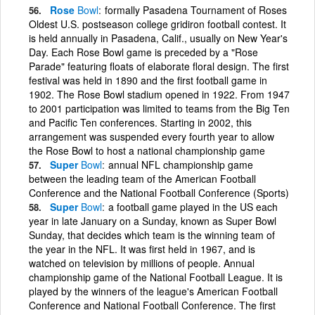
Rose
Bowl
formally Pasadena Tournament of Roses
Oldest U.S. postseason college gridiron football contest. It
is held annually in Pasadena, Calif., usually on New Year's
Day. Each Rose Bowl game is preceded by a "Rose
Parade" featuring floats of elaborate floral design. The first
festival was held in 1890 and the first football game in
1902. The Rose Bowl stadium opened in 1922. From 1947
to 2001 participation was limited to teams from the Big Ten
and Pacific Ten conferences. Starting in 2002, this
arrangement was suspended every fourth year to allow
the Rose Bowl to host a national championship game
Super
Bowl
annual NFL championship game
between the leading team of the American Football
Conference and the National Football Conference (Sports)
Super
Bowl
a football game played in the US each
year in late January on a Sunday, known as Super Bowl
Sunday, that decides which team is the winning team of
the year in the NFL. It was first held in 1967, and is
watched on television by millions of people. Annual
championship game of the National Football League. It is
played by the winners of the league's American Football
Conference and National Football Conference. The first