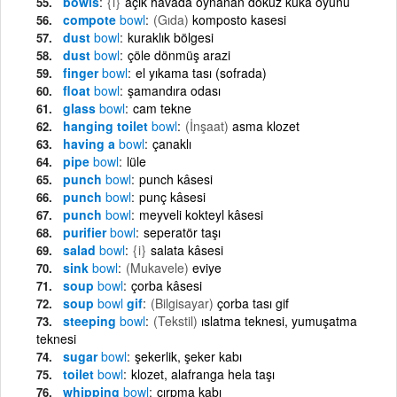
bowls
{i}
açık havada oynanan dokuz kuka oyunu
compote
bowl
(Gıda)
komposto kasesi
dust
bowl
kuraklık bölgesi
dust
bowl
çöle dönmüş arazi
finger
bowl
el yıkama tası (sofrada)
float
bowl
şamandıra odası
glass
bowl
cam tekne
hanging toilet
bowl
(İnşaat)
asma klozet
having a
bowl
çanaklı
pipe
bowl
lüle
punch
bowl
punch kâsesi
punch
bowl
punç kâsesi
punch
bowl
meyveli kokteyl kâsesi
purifier
bowl
seperatör taşı
salad
bowl
{i}
salata kâsesi
sink
bowl
(Mukavele)
eviye
soup
bowl
çorba kâsesi
soup
bowl
gif
(Bilgisayar)
çorba tası gif
steeping
bowl
(Tekstil)
ıslatma teknesi, yumuşatma
teknesi
sugar
bowl
şekerlik, şeker kabı
toilet
bowl
klozet, alafranga hela taşı
whipping
bowl
çırpma kabı