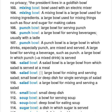
no privacy; "the president lives in a goldfish bowl
mixing
bowl
bowl used with an electric mixer
mixing
bowl
A mixing bowl is a large bowl used for
mixing ingredients. a large bowl used for mixing things
such as flour and sugar for making cakes
punch
bowl
large bowl for serving punch
punch
bowl
a large bowl for serving beverages;
usually with a ladle
punch
bowl
A punch bowl is a large bowl in which
drinks, especially punch, are mixed and served. A large
bowl for serving a beverage, such as punch. a large bowl
in which punch (=a mixed drink) is served
salad
bowl
A salad bowl is a large bowl from which
salad is served at a meal
salad
bowl
{i}
large bowl for mixing and serving
salad; small bowl or deep dish for single servings of salad
salad
bowl
a large bowl for mixing and serving a
salad
small
bowl
small deep dish
soup
bowl
a bowl for serving soup
soup-
bowl
deep bowl for eating soup
sugar
bowl
a dish in which sugar is served