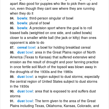
apart Also good for puppies who like to pick them up and
run, even though they cant see where they are running
when they do it
bowls
third-person singular of bowl
bowls
plural of bowl
bowls
A precision sport where the goal is to roll
biased balls (weighted on one side, and called bowls)
closer to a smaller white ball (the jack or kitty) than ones
opponent is able to do
cereal
bowl
a bowl for holding breakfast cereal
dust
bowl
area in the Great Plains region of North
America (Texas to Kansas) that suffered extensive wind
erosion as the result of drought and poor fanning practice
in once fertile soil Much of the topsoil was blown away in
the droughts of the 1930s and the 1980s
dust
bowl
a region subject to dust storms; especially
the central region of United States subject to dust storms
in the 1930s
dust
bowl
area that is exposed to and suffers dust
storms
dust
bowl
The term given to the area of the Great
Plains including Texas, Oklahoma, Kansas, Colorado, and