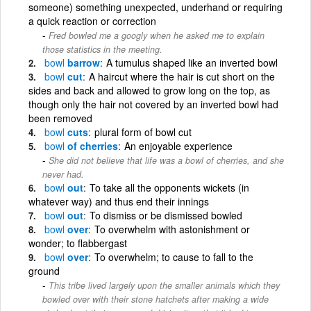
someone) something unexpected, underhand or requiring
a quick reaction or correction
Fred bowled me a googly when he asked me to explain
those statistics in the meeting.
bowl
barrow
A tumulus shaped like an inverted bowl
bowl
cut
A haircut where the hair is cut short on the
sides and back and allowed to grow long on the top, as
though only the hair not covered by an inverted bowl had
been removed
bowl
cuts
plural form of bowl cut
bowl
of cherries
An enjoyable experience
She did not believe that life was a bowl of cherries, and she
never had.
bowl
out
To take all the opponents wickets (in
whatever way) and thus end their innings
bowl
out
To dismiss or be dismissed bowled
bowl
over
To overwhelm with astonishment or
wonder; to flabbergast
bowl
over
To overwhelm; to cause to fall to the
ground
This tribe lived largely upon the smaller animals which they
bowled over with their stone hatchets after making a wide