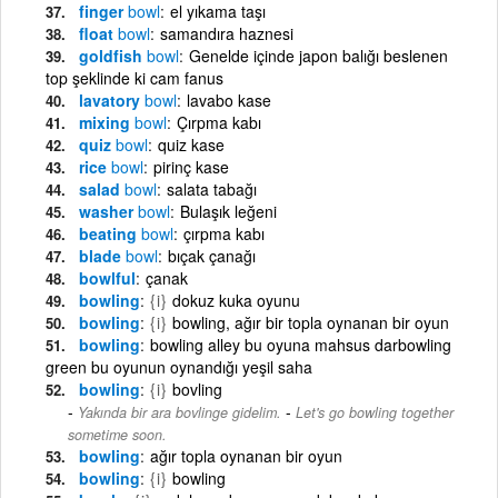
finger
bowl
el yıkama taşı
float
bowl
samandıra haznesi
goldfish
bowl
Genelde içinde japon balığı beslenen
top şeklinde ki cam fanus
lavatory
bowl
lavabo kase
mixing
bowl
Çırpma kabı
quiz
bowl
quiz kase
rice
bowl
pirinç kase
salad
bowl
salata tabağı
washer
bowl
Bulaşık leğeni
beating
bowl
çırpma kabı
blade
bowl
bıçak çanağı
bowlful
çanak
bowling
{i}
dokuz kuka oyunu
bowling
{i}
bowling, ağır bir topla oynanan bir oyun
bowling
bowling alley bu oyuna mahsus darbowling
green bu oyunun oynandığı yeşil saha
bowling
{i}
bovling
-
Yakında bir ara bovlinge gidelim.
Let's go bowling together
sometime soon.
bowling
ağır topla oynanan bir oyun
bowling
{i}
bowling