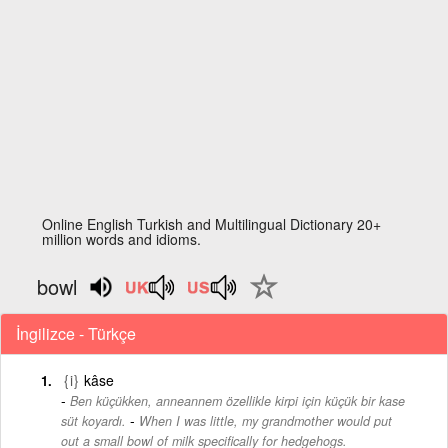
Online English Turkish and Multilingual Dictionary 20+
million words and idioms.
bowl
İngilizce - Türkçe
{i}
kâse
Ben küçükken, anneannem özellikle kirpi için küçük bir kase
-
süt koyardı.
When I was little, my grandmother would put
out a small bowl of milk specifically for hedgehogs.