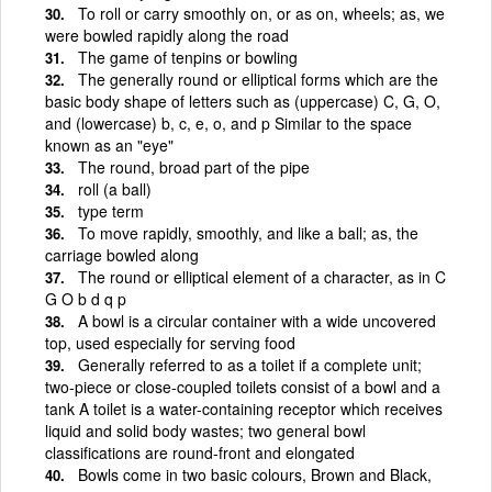
To roll or carry smoothly on, or as on, wheels; as, we
were bowled rapidly along the road
The game of tenpins or bowling
The generally round or elliptical forms which are the
basic body shape of letters such as (uppercase) C, G, O,
and (lowercase) b, c, e, o, and p Similar to the space
known as an "eye"
The round, broad part of the pipe
roll (a ball)
type term
To move rapidly, smoothly, and like a ball; as, the
carriage bowled along
The round or elliptical element of a character, as in C
G O b d q p
A bowl is a circular container with a wide uncovered
top, used especially for serving food
Generally referred to as a toilet if a complete unit;
two-piece or close-coupled toilets consist of a bowl and a
tank A toilet is a water-containing receptor which receives
liquid and solid body wastes; two general bowl
classifications are round-front and elongated
Bowls come in two basic colours, Brown and Black,