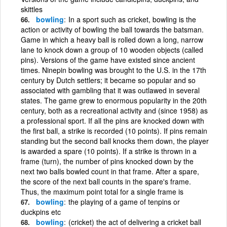
skittles
bowling
In a sport such as cricket, bowling is the
action or activity of bowling the ball towards the batsman.
Game in which a heavy ball is rolled down a long, narrow
lane to knock down a group of 10 wooden objects (called
pins). Versions of the game have existed since ancient
times. Ninepin bowling was brought to the U.S. in the 17th
century by Dutch settlers; it became so popular and so
associated with gambling that it was outlawed in several
states. The game grew to enormous popularity in the 20th
century, both as a recreational activity and (since 1958) as
a professional sport. If all the pins are knocked down with
the first ball, a strike is recorded (10 points). If pins remain
standing but the second ball knocks them down, the player
is awarded a spare (10 points). If a strike is thrown in a
frame (turn), the number of pins knocked down by the
next two balls bowled count in that frame. After a spare,
the score of the next ball counts in the spare's frame.
Thus, the maximum point total for a single frame is
bowling
the playing of a game of tenpins or
duckpins etc
bowling
(cricket) the act of delivering a cricket ball