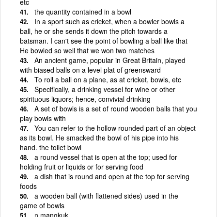
etc
the quantity contained in a bowl
In a sport such as cricket, when a bowler bowls a
ball, he or she sends it down the pitch towards a
batsman. I can't see the point of bowling a ball like that
He bowled so well that we won two matches
An ancient game, popular in Great Britain, played
with biased balls on a level plat of greensward
To roll a ball on a plane, as at cricket, bowls, etc
Specifically, a drinking vessel for wine or other
spirituous liquors; hence, convivial drinking
A set of bowls is a set of round wooden balls that you
play bowls with
You can refer to the hollow rounded part of an object
as its bowl. He smacked the bowl of his pipe into his
hand. the toilet bowl
a round vessel that is open at the top; used for
holding fruit or liquids or for serving food
a dish that is round and open at the top for serving
foods
a wooden ball (with flattened sides) used in the
game of bowls
n mangkuk