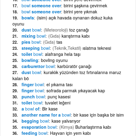
bowl
someone over
birini şaşkına çevirmek
bowl
someone over
birini yere yıkmak
bowls
(isim) açık havada oynanan dokuz kuka
oyunu
dust
bowl
(Meteoroloji)
toz çanağı
mixing
bowl
(Gıda)
karıştırma kabı
pies
bowl
(Gıda)
tas
steeping
bowl
(Teknik,Tekstil)
ıslatma teknesi
toilet
bowl
alafranga hela taşı
bowling
bovling oyunu
carburettor
bowl
karbüratör çanağı
dust
bowl
kuraklık yüzünden toz fırtınalarına maruz
kalan bö
finger
bowl
el yıkama tası
finger
bowl
sofrada parmak yıkayacak kap
punch
bowl
punç kasesi
toilet
bowl
tuvalet leğeni
a
bowl
of
Bir kase
another name for a
bowl
bir kase için başka bir isim
begging
bowl
kase yalvarıyor
evaporation
bowl
(Kimya)
Buharlaştırma kabı
feeding
bowl
Hayvan için yem kabı