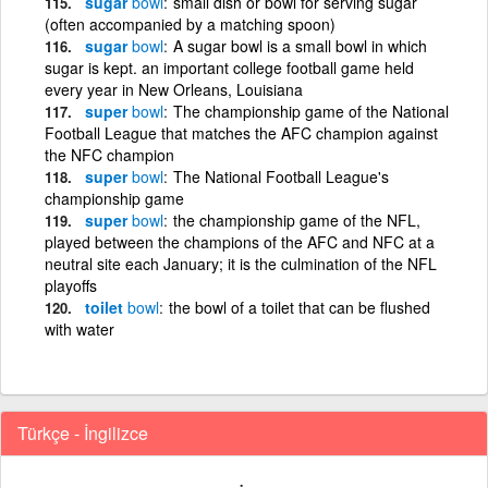
sugar
bowl
small dish or bowl for serving sugar
(often accompanied by a matching spoon)
sugar
bowl
A sugar bowl is a small bowl in which
sugar is kept. an important college football game held
every year in New Orleans, Louisiana
super
bowl
The championship game of the National
Football League that matches the AFC champion against
the NFC champion
super
bowl
The National Football League's
championship game
super
bowl
the championship game of the NFL,
played between the champions of the AFC and NFC at a
neutral site each January; it is the culmination of the NFL
playoffs
toilet
bowl
the bowl of a toilet that can be flushed
with water
Türkçe - İngilizce