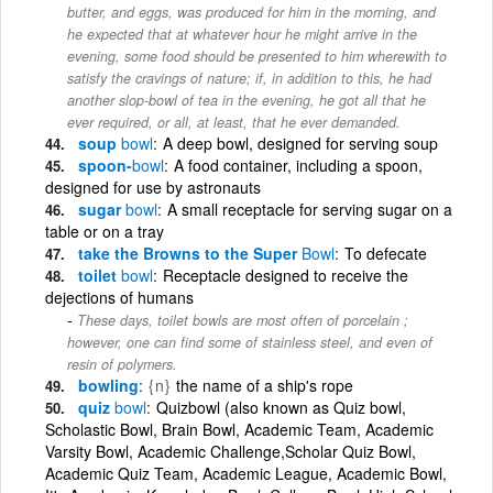
butter, and eggs, was produced for him in the morning, and
he expected that at whatever hour he might arrive in the
evening, some food should be presented to him wherewith to
satisfy the cravings of nature; if, in addition to this, he had
another slop-bowl of tea in the evening, he got all that he
ever required, or all, at least, that he ever demanded.
soup
bowl
A deep bowl, designed for serving soup
spoon-
bowl
A food container, including a spoon,
designed for use by astronauts
sugar
bowl
A small receptacle for serving sugar on a
table or on a tray
take the Browns to the Super
Bowl
To defecate
toilet
bowl
Receptacle designed to receive the
dejections of humans
These days, toilet bowls are most often of porcelain ;
however, one can find some of stainless steel, and even of
resin of polymers.
bowling
{n}
the name of a ship's rope
quiz
bowl
Quizbowl (also known as Quiz bowl,
Scholastic Bowl, Brain Bowl, Academic Team, Academic
Varsity Bowl, Academic Challenge,Scholar Quiz Bowl,
Academic Quiz Team, Academic League, Academic Bowl,