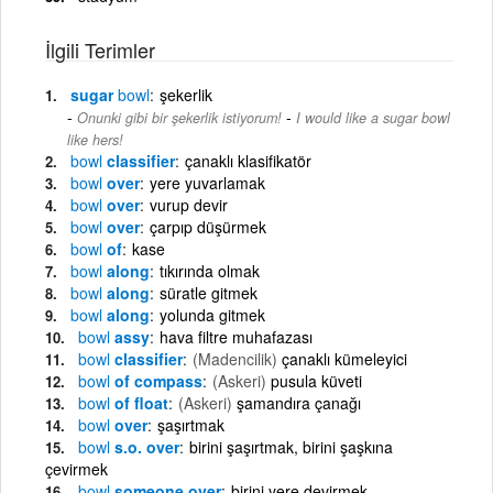
İlgili Terimler
sugar
bowl
şekerlik
-
Onunki gibi bir şekerlik istiyorum!
I would like a sugar bowl
like hers!
bowl
classifier
çanaklı klasifikatör
bowl
over
yere yuvarlamak
bowl
over
vurup devir
bowl
over
çarpıp düşürmek
bowl
of
kase
bowl
along
tıkırında olmak
bowl
along
süratle gitmek
bowl
along
yolunda gitmek
bowl
assy
hava filtre muhafazası
bowl
classifier
(Madencilik)
çanaklı kümeleyici
bowl
of compass
(Askeri)
pusula küveti
bowl
of float
(Askeri)
şamandıra çanağı
bowl
over
şaşırtmak
bowl
s.o. over
birini şaşırtmak, birini şaşkına
çevirmek
bowl
someone over
birini yere devirmek