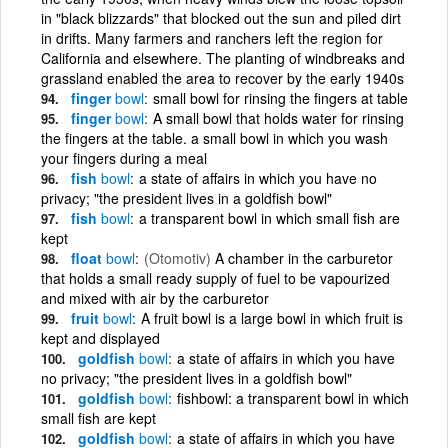
in "black blizzards" that blocked out the sun and piled dirt
in drifts. Many farmers and ranchers left the region for
California and elsewhere. The planting of windbreaks and
grassland enabled the area to recover by the early 1940s
finger
bowl
small bowl for rinsing the fingers at table
finger
bowl
A small bowl that holds water for rinsing
the fingers at the table. a small bowl in which you wash
your fingers during a meal
fish
bowl
a state of affairs in which you have no
privacy; "the president lives in a goldfish bowl"
fish
bowl
a transparent bowl in which small fish are
kept
float
bowl
(Otomotiv)
A chamber in the carburetor
that holds a small ready supply of fuel to be vapourized
and mixed with air by the carburetor
fruit
bowl
A fruit bowl is a large bowl in which fruit is
kept and displayed
goldfish
bowl
a state of affairs in which you have
no privacy; "the president lives in a goldfish bowl"
goldfish
bowl
fishbowl: a transparent bowl in which
small fish are kept
goldfish
bowl
a state of affairs in which you have