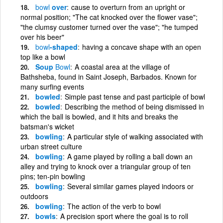
bowl
over
cause to overturn from an upright or
normal position; "The cat knocked over the flower vase";
"the clumsy customer turned over the vase"; "he tumped
over his beer"
bowl
-shaped
having a concave shape with an open
top like a bowl
Soup
Bowl
A coastal area at the village of
Bathsheba, found in Saint Joseph, Barbados. Known for
many surfing events
bowled
Simple past tense and past participle of bowl
bowled
Describing the method of being dismissed in
which the ball is bowled, and it hits and breaks the
batsman's wicket
bowling
A particular style of walking associated with
urban street culture
bowling
A game played by rolling a ball down an
alley and trying to knock over a triangular group of ten
pins; ten-pin bowling
bowling
Several similar games played indoors or
outdoors
bowling
The action of the verb to bowl
bowls
A precision sport where the goal is to roll