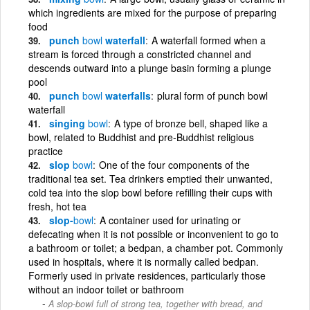
which ingredients are mixed for the purpose of preparing
food
punch
bowl
waterfall
A waterfall formed when a
stream is forced through a constricted channel and
descends outward into a plunge basin forming a plunge
pool
punch
bowl
waterfalls
plural form of punch bowl
waterfall
singing
bowl
A type of bronze bell, shaped like a
bowl, related to Buddhist and pre-Buddhist religious
practice
slop
bowl
One of the four components of the
traditional tea set. Tea drinkers emptied their unwanted,
cold tea into the slop bowl before refilling their cups with
fresh, hot tea
slop-
bowl
A container used for urinating or
defecating when it is not possible or inconvenient to go to
a bathroom or toilet; a bedpan, a chamber pot. Commonly
used in hospitals, where it is normally called bedpan.
Formerly used in private residences, particularly those
without an indoor toilet or bathroom
A slop-bowl full of strong tea, together with bread, and