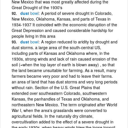
New Mexico that was most greatly affected during the
Great Drought of the 1930's
dust
bowl
A period of severe drought in Colorado,
New Mexico, Oklahoma, Kansas, and parts of Texas in
1934-1937 It coincided with the economic disruption of the
Great Depression and caused considerable hardship for
people living in this area
dust
bowl
A region reduced to aridity by drought and
dust storms. a large area of the south-central US,
including parts of Kansas and Oklahoma where, in the
1930s, strong winds and lack of rain caused erosion of the
soil (=when the top layer of earth is blown away) , so that
the land became unsuitable for farming. As a result, many
farmers became very poor and had to leave their farms.
an area of land that has dust storms and very long periods
without rain. Section of the U.S. Great Plains that
extended over southeastern Colorado, southwestern
Kansas, the panhandles of Texas and Oklahoma, and
northeastern New Mexico. The term originated after World
War I, when the area's grasslands were converted to
agricultural fields. In the naturally dry climate,
overcultivation added to the effect of a severe drought in
the early 1930s, when heavy winds blew the loose topsoil