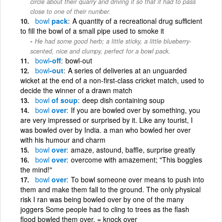
circle about their quarry and driving it so that it had to pass
close to one of their number.
bowl
pack
A quantity of a recreational drug sufficient
to fill the bowl of a small pipe used to smoke it
He had some good herb; a little sticky, a little blueberry-
scented, nice and clumpy, perfect for a bowl pack.
bowl
-off
bowl-out
bowl
-out
A series of deliveries at an unguarded
wicket at the end of a non-first-class cricket match, used to
decide the winner of a drawn match
bowl
of soup
deep dish containing soup
bowl
over
If you are bowled over by something, you
are very impressed or surprised by it. Like any tourist, I
was bowled over by India. a man who bowled her over
with his humour and charm
bowl
over
amaze, astound, baffle, surprise greatly
bowl
over
overcome with amazement; "This boggles
the mind!"
bowl
over
To bowl someone over means to push into
them and make them fall to the ground. The only physical
risk I ran was being bowled over by one of the many
joggers Some people had to cling to trees as the flash
flood bowled them over. = knock over