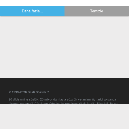
Daha fazla...
Temizle
© 1999-2026 Sesli Sözlük™
20 dilde online sözlük. 20 milyondan fazla sözcük ve anlamı üç farklı aksanda
dinleme seçeneği. Cümle ve Videolar ile zenginleştirilmiş içerik. Etimoloji, Eş ve
Zıt anlamlar, kelime okunuşları ve günün kelimesi. Yazım Türkçeleştirici ile hatalı
Türkçe metinleri düzeltme. iOS, Android ve Windows mobil platformlarda online
ve offline sözlük programları. Sesli Sözlük garantisinde Profesyonel çeviri
hizmetleri. İngilizce kelime haznenizi arttıracak kelime oyunları. Ayarlar
bölümünü kullarak çevirisini görmek istediğiniz sözlükleri seçme ve aynı