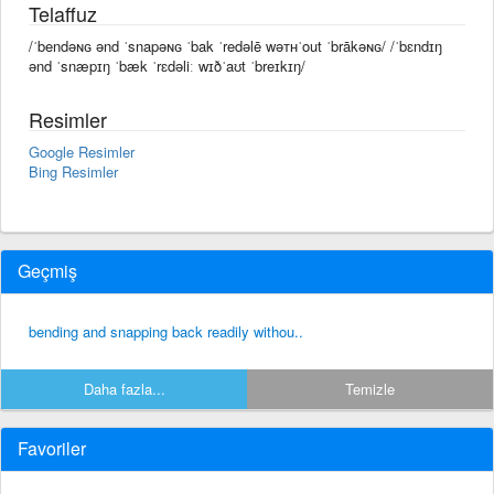
Telaffuz
/ˈbendəɴɢ ənd ˈsnapəɴɢ ˈbak ˈredəlē wəᴛʜˈout ˈbrākəɴɢ/ /ˈbɛndɪŋ
ənd ˈsnæpɪŋ ˈbæk ˈrɛdəliː wɪðˈaʊt ˈbreɪkɪŋ/
Resimler
Google Resimler
Bing Resimler
Geçmiş
bending and snapping back readily withou..
Daha fazla...
Temizle
Favoriler