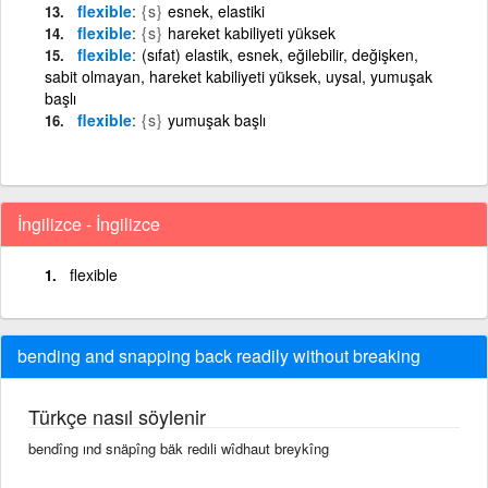
flexible
{s}
esnek, elastiki
flexible
{s}
hareket kabiliyeti yüksek
flexible
(sıfat) elastik, esnek, eğilebilir, değişken,
sabit olmayan, hareket kabiliyeti yüksek, uysal, yumuşak
başlı
flexible
{s}
yumuşak başlı
İngilizce - İngilizce
flexible
bending and snapping back readily without breaking
Türkçe nasıl söylenir
bendîng ınd snäpîng bäk redıli wîdhaut breykîng