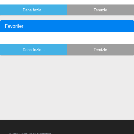
Daha fazla...
Temizle
Favoriler
Daha fazla...
Temizle
© 1999-2026 Sesli Sözlük™