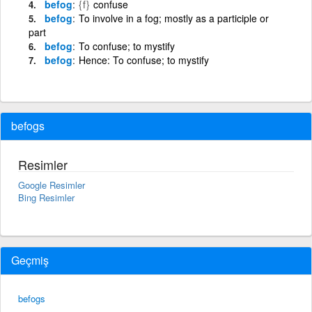
befog
{f}
confuse
befog
To involve in a fog; mostly as a participle or
part
befog
To confuse; to mystify
befog
Hence: To confuse; to mystify
befogs
Resimler
Google Resimler
Bing Resimler
Geçmiş
befogs