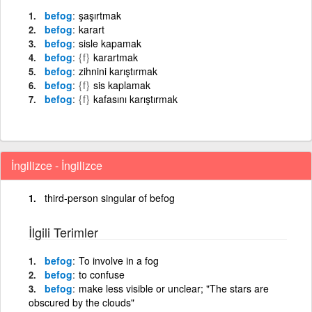
befog
şaşırtmak
befog
karart
befog
sisle kapamak
befog
{f}
karartmak
befog
zihnini karıştırmak
befog
{f}
sis kaplamak
befog
{f}
kafasını karıştırmak
İngilizce - İngilizce
third-person singular of befog
İlgili Terimler
befog
To involve in a fog
befog
to confuse
befog
make less visible or unclear; "The stars are
obscured by the clouds"