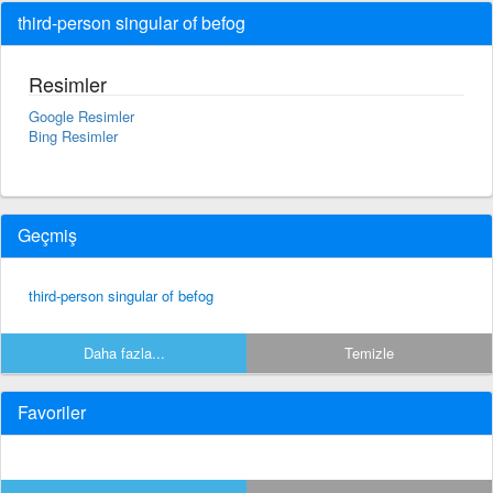
third-person singular of befog
Resimler
Google Resimler
Bing Resimler
Geçmiş
third-person singular of befog
Daha fazla...
Temizle
Favoriler