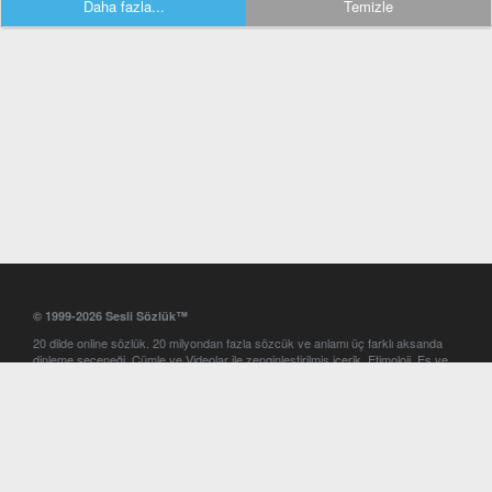
Daha fazla...
Temizle
© 1999-2026 Sesli Sözlük™
20 dilde online sözlük. 20 milyondan fazla sözcük ve anlamı üç farklı aksanda
dinleme seçeneği. Cümle ve Videolar ile zenginleştirilmiş içerik. Etimoloji, Eş ve
Zıt anlamlar, kelime okunuşları ve günün kelimesi. Yazım Türkçeleştirici ile hatalı
Türkçe metinleri düzeltme. iOS, Android ve Windows mobil platformlarda online
ve offline sözlük programları. Sesli Sözlük garantisinde Profesyonel çeviri
hizmetleri. İngilizce kelime haznenizi arttıracak kelime oyunları. Ayarlar
bölümünü kullarak çevirisini görmek istediğiniz sözlükleri seçme ve aynı
zamanda sözlüklerin gösterim sırasını ayarlama imkanı. Kelimelerin
seslendirilişini otomatik dinlemek için ayarlardan isteğiniz aksanı seçebilirsiniz.