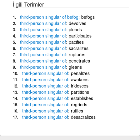
İlgili Terimler
third
-
person
singular
of
befog
befogs
third
-
person
singular
of
devolves
third
-
person
singular
of
pleads
third
-
person
singular
of
participates
third
-
person
singular
of
pacifies
third
-
person
singular
of
sacralizes
third
-
person
singular
of
ruptures
third
-
person
singular
of
penetrates
third
-
person
singular
of
gleans
third
-
person
singular
of
penalizes
third
-
person
singular
of
awakens
third
-
person
singular
of
iridesces
third
-
person
singular
of
partitions
third
-
person
singular
of
establishes
third
-
person
singular
of
regrinds
third
-
person
singular
of
ruffles
third
-
person
singular
of
desacralizes