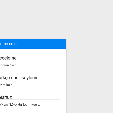
ome cold
eceleme
·come Cold
ürkçe nasıl söylenir
kʌm kōld
laffuz
əˈkəm ˈkōld/ /bɪˈkʌm ˈkoʊld/