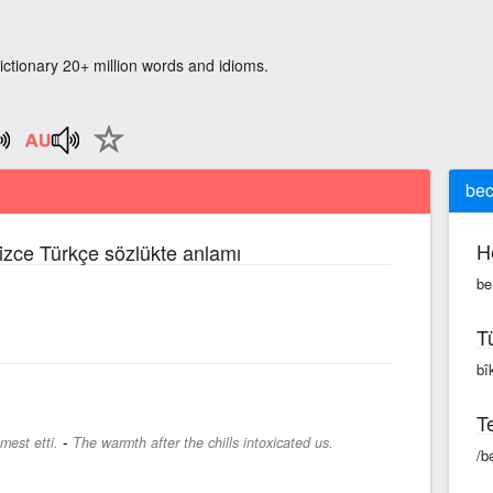
ictionary 20+ million words and idioms.
bec
H
lizce Türkçe sözlükte anlamı
be
T
bî
Te
-
mest etti.
The warmth after the chills intoxicated us.
/b