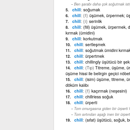
Ben şarabı daha çok soğutmak ist
chill
soğumak
chill
{f}
üşümek, ürpermek; ü
chill
{i}
serinlik
chill
(fiil) üşümek, ürpermek,
kırmak (ümidini)
chill
korkutmak
chill
sertleşmek
chill
soğutmak ümidini kırma
chill
ürpertmek
chill
chillingly üşütücü bir şek
chill
(Tıp)
Titreme, üşüme, ür
üşüme hissi ile belirgin geçici nöbe
chill
(isim) üşüme, titreme, ü
döküm kalıbı
chill
{f}
kaçırmak (neşesini)
chill
chillriess soğuk
chill
ürperti
Tom omurgasına giden bir ürperti h
Tom sırtından aşağı inen bir ürperti
chill
(sıfat) üşütücü, soğuk, b