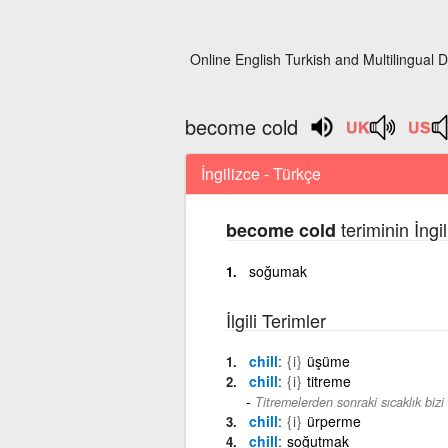
Online English Turkish and Multilingual D
become cold
İngilizce - Türkçe
teriminin İngi
become cold
soğumak
İlgili Terimler
chill
{i}
üşüme
chill
{i}
titreme
Titremelerden sonraki sıcaklık bizi 
chill
{i}
ürperme
chill
soğutmak