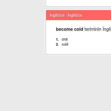
İngilizce - İngilizce
teriminin İngi
become cold
chill
cold