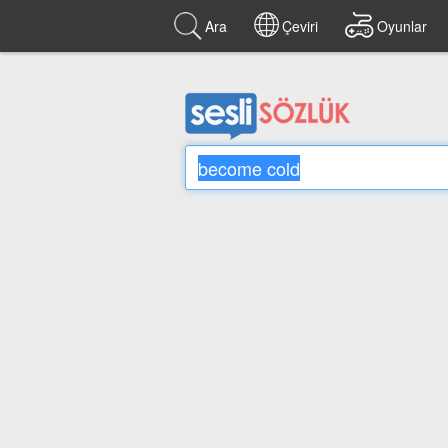
Ara
Çeviri
Oyunlar