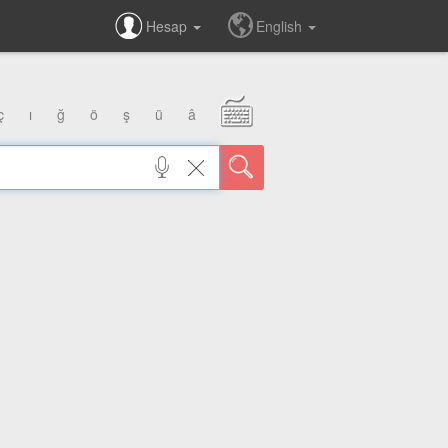
Hesap
English
ç
ı
ğ
ö
ş
ü
â