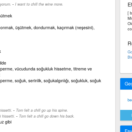
Et
-
iyorum.
I want to chill the wine more.
[ 
şütmek
Mi
Ol
 donmak, üşütmek, dondurmak, kaçırmak (neşesini),
co
R
k
Go
Bi
ilde
perme, vücudunda soğukluk hissetme, titreme ve
t
rperme, soğuk, serinlik, soğukalgınlığı, soğukluk, soğuk
Ge
be
-
issetti.
Tom felt a chill go up his spine.
-
 hissetti.
Tom felt a chill go down his back.
uz gibi
Fav