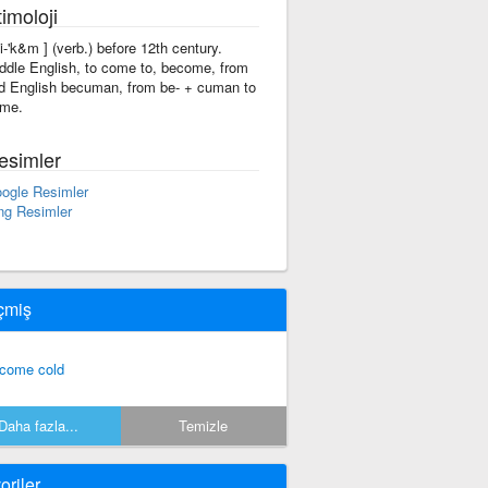
imoloji
bi-'k&m ] (verb.) before 12th century.
ddle English, to come to, become, from
d English becuman, from be- + cuman to
me.
esimler
ogle Resimler
ng Resimler
çmiş
come cold
Daha fazla...
Temizle
oriler