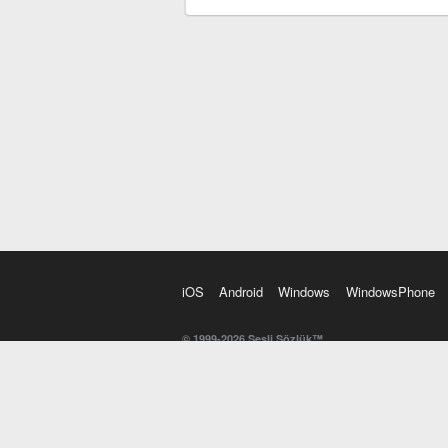
iOS
Android
Windows
WindowsPhone
© 1999-2026 Sesli Sözlük™
20 dilde online sözlük. 20 milyondan fazla sözcük ve anl
kelimesi. Yazım Türkçeleştirici ile hatalı Türkçe metinl
İngilizce kelime haznenizi arttıracak kelime oyunları. 
seslendirilişini otomatik dinlemek için ayarlardan isteğin