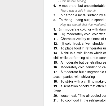
Chill before serving.
A moderate, but uncomfortable
There was a chill in the air.
To harden a metal surface by 
To "hang", hang out; to spend t
Hey, we should chill this weekend
{n}
moderate cold, or with damp
{a}
moderately cold, cold with 
Characterized by coolness of m
{i}
cold, frost; shiver, shudder
To place food in refrigerator un
A chill is a mild illness which
chill while performing at a rain-so
A moderate but penetrating se
Moderately cold; tending to cau
A moderate but disagreeable d
accompanied with shivering
To strike with a chill; to make c
a sensation of cold that often
fever
loose heat; "The air cooled co
To cool food in the refrigerato