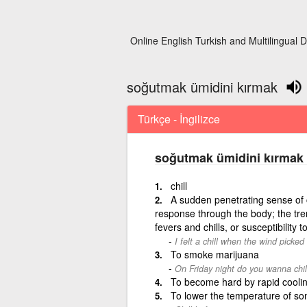
Online English Turkish and Multilingual D
soğutmak ümidini kırmak
Türkçe - İngilizce
soğutmak ümidini kırmak
chill
A sudden penetrating sense of c
response through the body; the trem
fevers and chills, or susceptibility t
I felt a chill when the wind picked
To smoke marijuana
On Friday night do you wanna chil
To become hard by rapid cooli
To lower the temperature of som