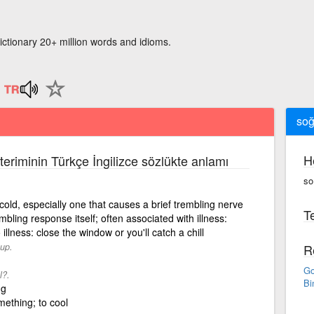
ictionary 20+ million words and idioms.
soğ
H
teriminin Türkçe İngilizce sözlükte anlamı
so
old, especially one that causes a brief trembling nerve
Te
bling response itself; often associated with illness:
o illness: close the window or you'll catch a chill
 up.
R
Go
l?.
Bi
ng
ething; to cool