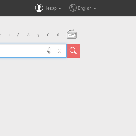
Hesap
English
ç
ı
ğ
ö
ş
ü
â