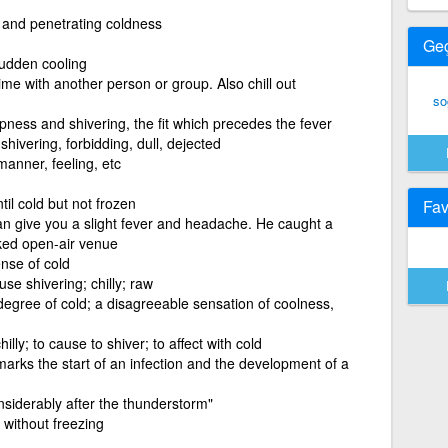
 and penetrating coldness
Ge
sudden cooling
ime with another person or group. Also chill out
so
.
ness and shivering, the fit which precedes the fever
shivering, forbidding, dull, dejected
anner, feeling, etc
til cold but not frozen
Fav
 can give you a slight fever and headache. He caught a
aked open-air venue
nse of cold
se shivering; chilly; raw
egree of cold; a disagreeable sensation of coolness,
hilly; to cause to shiver; to affect with cold
 marks the start of an infection and the development of a
nsiderably after the thunderstorm"
r without freezing