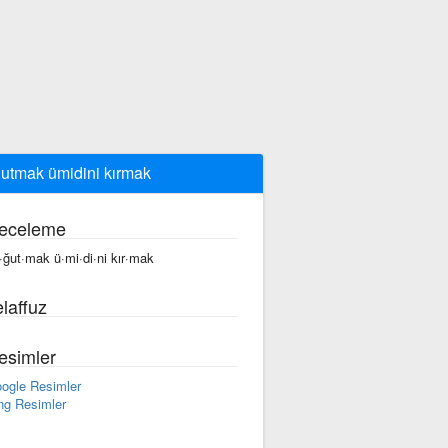
utmak ümidini kırmak
eceleme
·ğut·mak ü·mi·di·ni kır·mak
laffuz
esimler
ogle Resimler
ng Resimler