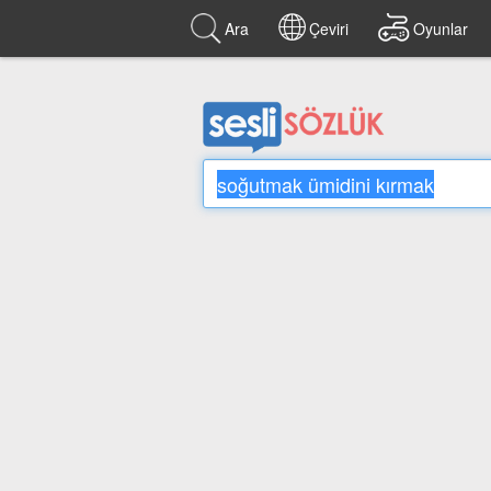
Ara
Çeviri
Oyunlar