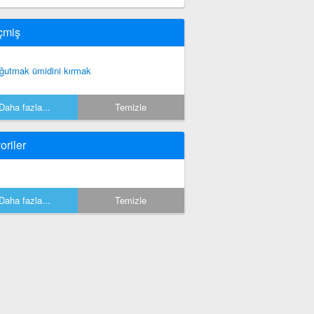
çmiş
ğutmak ümidini kırmak
Daha fazla...
Temizle
oriler
Daha fazla...
Temizle