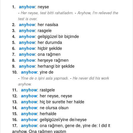
anyhow
neyse
-
Her neyse, test bitti rahatladım.
Anyhow, I'm relieved the
test is over.
anyhow
her nasılsa
anyhow
rasgele
anyhow
gelişigüzel bir biçimde
anyhow
her durumda
anyhow
hiçbir şekilde
anyhow
ona rağmen
anyhow
herşeye rağmen
anyhow
herhangi bir şekilde
anyhow
yine de
-
Yine de o işini asla yapmadı.
He never did his work
anyhow.
anyhow
rastgele
anyhow
her neyse, neyse
anyhow
hiç bir surette her halde
anyhow
ne olursa olsun
anyhow
herhalde
anyhow
gelişigüzel/yine de/neyse
anyhow
ona rağmen, gene de, yine de: I did it
anyhow. Ona rağmen yaptım