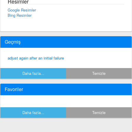
Resimler
Google Resimler
Bing Resimler
Geçmiş
adjust again after an initial failure
Daha fazla...
Temizle
Favoriler
Daha fazla...
Temizle