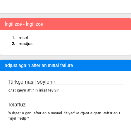
İngilizce - İngilizce
reset
readjust
adjust again after an initial failure
Türkçe nasıl söylenir
ıcʌst ıgeyn äftır ın înîşıl feylyır
Telaffuz
/əˈʤəst əˈgān ˈaftər ən əˈnəsʜəl ˈfālyər/ /əˈʤʌst əˈɡeɪn ˈæftɜr ən ɪ
ˈnɪʃəl ˈfeɪljɜr/