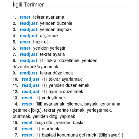
İlgili Terimler
reset
tekrar ayarlama
readjust
yeniden düzenle
readjust
yeniden alışmak
readjust
alıştırmak
reset
hazır et
reset
yeniden yerleştir
readjust
tekrar ayarla
readjust
{f}
tekrar düzeltmek, yeniden
düzenlemek/ayarlamak
readjust
tekrar düzeltmek
readjust
{f}
tekrar ayarlamak
readjust
{f}
yeniden düzenlemek
readjust
{f}
ayarını düzeltmek
reset
{f}
yerleştirmek
reset
(fiil) ayarlamak, bilemek, baştaki konumuna
getirmek [bilg.], tekrar yerine takmak, yerleştirmek,
oturtmak, yeniden dizgi yapmak
reset
başa dön, yeniden başlat
reset
{f}
oturtmak
reset
{f}
baştaki konumuna getirmek [(Bilgisayar) ]