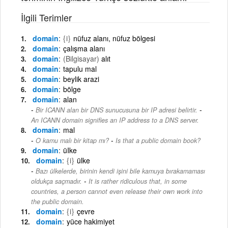
İlgili Terimler
domain
{i}
nüfuz alanı, nüfuz bölgesi
domain
çalışma alanı
domain
(Bilgisayar)
alıt
domain
tapulu mal
domain
beylik arazi
domain
bölge
domain
alan
-
Bir ICANN alan bir DNS sunucusuna bir IP adresi belirtir.
An ICANN domain signifies an IP address to a DNS server.
domain
mal
-
O kamu malı bir kitap mı?
Is that a public domain book?
domain
üIke
domain
{i}
ülke
Bazı ülkelerde, birinin kendi işini bile kamuya bırakamaması
-
oldukça saçmadır.
It is rather ridiculous that, in some
countries, a person cannot even release their own work into
the public domain.
domain
{i}
çevre
domain
yüce hakimiyet