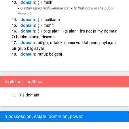
domain
{i}
mülk
-
O kitap kamu mülkiyetinde mi?
Is that book in the public
domain?
domain
{i}
malikâne
domain
{i}
muhit
domain
{i}
bilgi alanı; ilgi alanı: It's not in my domain.
O benim alanım dışında
domain
bölge, ortak kullanıcı veri tabanını paylaşan
bir grup bilgisayar
domain
nüfuz bölgesi
İngilizce - İngilizce
{n}
domain
a possession, estate, dominion, power