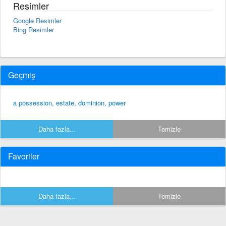
Resimler
Google Resimler
Bing Resimler
Geçmiş
a possession, estate, dominion, power
Daha fazla...
Temizle
Favoriler
Daha fazla...
Temizle