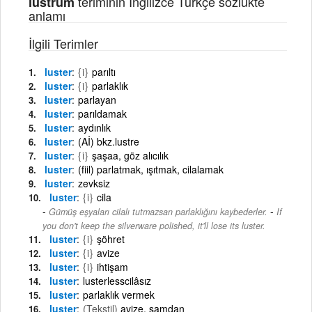
teriminin İngilizce Türkçe sözlükte
lustrum
anlamı
İlgili Terimler
luster
{i}
parıltı
luster
{i}
parlaklık
luster
parlayan
luster
parıldamak
luster
aydınlık
luster
(Aİ) bkz.lustre
luster
{i}
şaşaa, göz alıcılık
luster
(fiil) parlatmak, ışıtmak, cilalamak
luster
zevksiz
luster
{i}
cila
-
Gümüş eşyaları cilalı tutmazsan parlaklığını kaybederler.
If
you don't keep the silverware polished, it'll lose its luster.
luster
{i}
şöhret
luster
{i}
avize
luster
{i}
ihtişam
luster
lusterlesscilâsız
luster
parlaklık vermek
luster
(Tekstil)
avize, şamdan