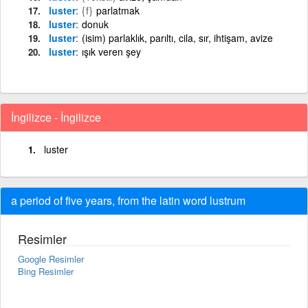
luster
{f}
parlatmak
luster
donuk
luster
(isim) parlaklık, parıltı, cila, sır, ihtişam, avize
luster
ışık veren şey
İngilizce - İngilizce
luster
a period of five years, from the latin word lustrum
Resimler
Google Resimler
Bing Resimler