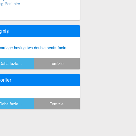
ng Resimler
çmiş
carriage having two double seats facin..
Daha fazla...
Temizle
oriler
Daha fazla...
Temizle