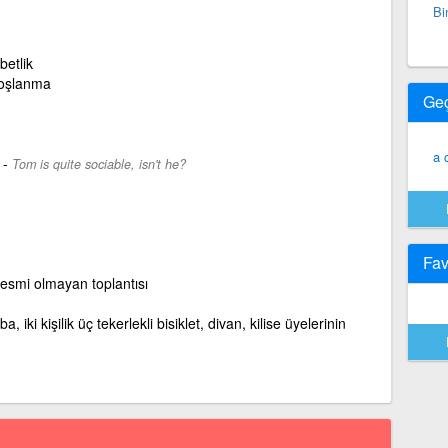
Bi
etlik
hoşlanma
Ge
a 
-
Tom is quite sociable, isn't he?
Fav
 resmi olmayan toplantısı
ba, iki kişilik üç tekerlekli bisiklet, divan, kilise üyelerinin