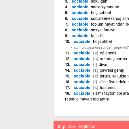
sociable
sokulgan
sociable
sociablycandan
sociable
hoş sohbet
sociable
sociablenesshoş sohb
sociable
toplum hayatından 
sociable
sosyal faaliyet
sociable
tatlı dilli
sociable
hoşsohbet
Tom oldukça hoşsohbet, değil mi?
sociable
{s}
eğlenceli
sociable
{s}
arkadaş canlısı
sociable
{i}
divan
sociable
{s}
çevresi geniş
sociable
{s}
girgin, sokulgan
sociable
{i}
kilise üyelerinin
sociable
{s}
toplumcul
sociable
(isim) fayton tipi ara
resmi olmayan toplantısı
İngilizce - İngilizce