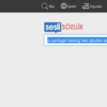
Ara
Çeviri
Oyunlar