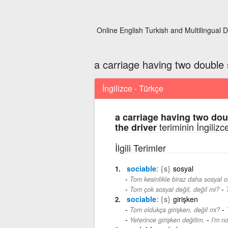
Online English Turkish and Multilingual D
a carriage having two double 
İngilizce - Türkçe
a carriage having two dou
teriminin İngiliz
the driver
İlgili Terimler
sociable
{s}
sosyal
Tom kesinlikle biraz daha sosyal o
-
Tom çok sosyal değil, değil mi?
sociable
{s}
girişken
-
Tom oldukça girişken, değil mi?
-
Yeterince girişken değilim.
I'm n