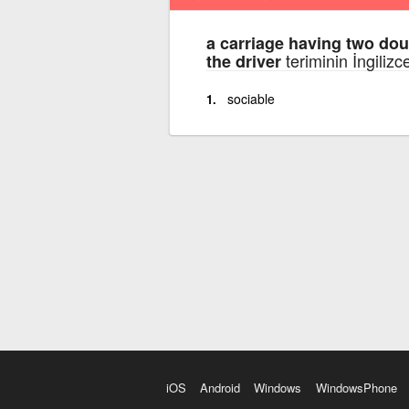
a carriage having two dou
teriminin İngilizc
the driver
sociable
iOS
Android
Windows
WindowsPhone