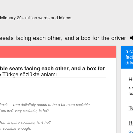
ictionary 20+ million words and idioms.
seats facing each other, and a box for the driver
a c
fac
dri
ble seats facing each other, and a box for
ce Türkçe sözlükte anlamı
H
a 
fa
-
lmalı.
Tom definitely needs to be a bit more sociable.
Te
Tom isn't very sociable, is he?
R
Tom is quite sociable, isn't he?
ot sociable enough.
Go