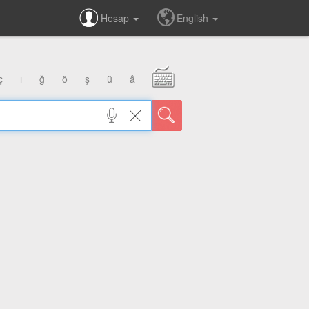
Hesap
English
ç
ı
ğ
ö
ş
ü
â