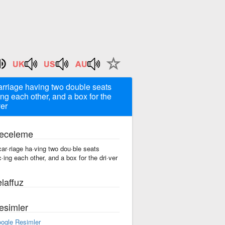
arriage having two double seats
ing each other, and a box for the
ver
eceleme
car·riage ha·ving two dou·ble seats
c·ing each other, and a box for the dri·ver
laffuz
esimler
ogle Resimler