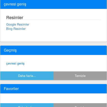
çevresi geniş
Resimler
Google Resimler
Bing Resimler
Geçmiş
çevresi geniş
Daha fazla...
Temizle
Favoriler