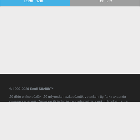
Daha fazla...
Temizle
© 1999-2026 Sesli Sözlük™
20 dilde online sözlük. 20 milyondan fazla sözcük ve anlamı üç farklı aksanda
dinleme seçeneği. Cümle ve Videolar ile zenginleştirilmiş içerik. Etimoloji, Eş ve
Zıt anlamlar, kelime okunuşları ve günün kelimesi. Yazım Türkçeleştirici ile hatalı
Türkçe metinleri düzeltme. iOS, Android ve Windows mobil platformlarda online
ve offline sözlük programları. Sesli Sözlük garantisinde Profesyonel çeviri
hizmetleri. İngilizce kelime haznenizi arttıracak kelime oyunları. Ayarlar
bölümünü kullarak çevirisini görmek istediğiniz sözlükleri seçme ve aynı
zamanda sözlüklerin gösterim sırasını ayarlama imkanı. Kelimelerin
seslendirilişini otomatik dinlemek için ayarlardan isteğiniz aksanı seçebilirsiniz.